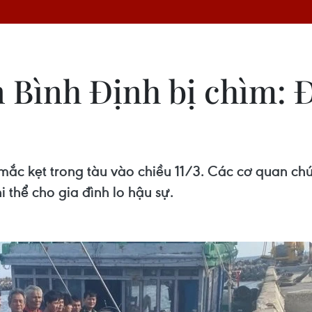
 Bình Định bị chìm: Đ
ị mắc kẹt trong tàu vào chiều 11/3. Các cơ quan c
i thể cho gia đình lo hậu sự.