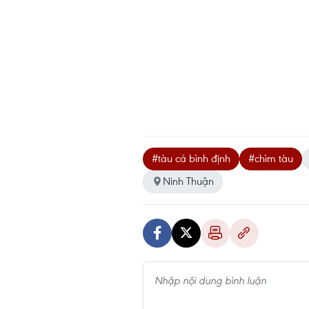
#tàu cá bình định
#chìm tàu
Ninh Thuận