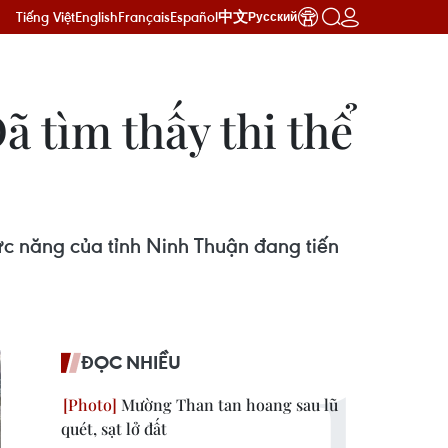
Tiếng Việt
English
Français
Español
中文
Русский
ã tìm thấy thi thể
hức năng của tỉnh Ninh Thuận đang tiến
ĐỌC NHIỀU
Mường Than tan hoang sau lũ
quét, sạt lở đất