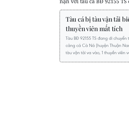
nạn với tàu cá BĐ 92155 TS đ
Tàu cá bị tàu vận tải 
thuyền viên mất tích
Tàu BĐ 92155 TS đang di chuyển t
cảng cá Cà Ná (huyện Thuận Nam,
tàu vận tải va vào, 1 thuyền viên v