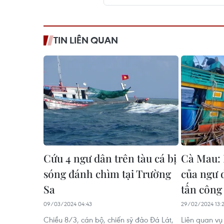
TIN LIÊN QUAN
Cứu 4 ngư dân trên tàu cá bị
Cà Mau: K
sóng đánh chìm tại Trường
của ngư 
Sa
tấn công
09/03/2024 04:43
29/02/2024 13:
Chiều 8/3, cán bộ, chiến sỹ đảo Đá Lát,
Liên quan vụ