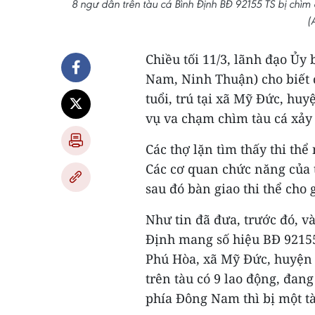
8 ngư dân trên tàu cá Bình Định BĐ 92155 TS bị chì
(
Chiều tối 11/3, lãnh đạo Ủ
Nam, Ninh Thuận) cho biết 
tuổi, trú tại xã Mỹ Đức, hu
vụ va chạm chìm tàu cá xảy r
Các thợ lặn tìm thấy thi thể
Các cơ quan chức năng của 
sau đó bàn giao thi thể cho 
Như tin đã đưa, trước đó, v
Định mang số hiệu BĐ 92155
Phú Hòa, xã Mỹ Đức, huyện 
trên tàu có 9 lao động, đan
phía Đông Nam thì bị một tàu