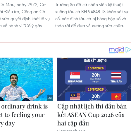
 Cà Mau, ngày 29/2, Cơ
Trường Sa đã cử nhân viên kỹ thuật
t Điều tra, Công an Cà
xuống tàu cá KH 94848 TS khảo sát sự
 vừa quyết định khởi tố vụ
cố, xác định tàu cá bị hỏng hộp số và
a về hành vi "Cố ý gây
tháo rời để đưa về xưởng sửa chữa.