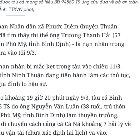
m được tàu cá mang số hiệu BĐ 94580 TS ứng cứu đưa về bờ an toàn.
Ảnh: TTXVN phát)
y ban Nhân dân xã Phước Diêm (huyện Thuận
đã tìm thấy thi thể ông Trương Thanh Hải (57
yện Phù Mỹ, tỉnh Bình Định) - là nạn nhân trong
a vào tối 9/3.
 nạn nhân bị mắc kẹt trong tàu vào chiều 11/3.
tỉnh Ninh Thuận đang tiến hành làm các thủ tục,
gia đình lo hậu sự.
ào khoảng 19 giờ 20 phút ngày 9/3, tàu cá Bình
 TS do ông Nguyễn Văn Luận (38 tuổi, trú thôn
Phù Mỹ, tỉnh Bình Định) làm thuyền trưởng,
g di chuyển cách cảng cá Cà Ná khoảng 7 hải lý về
 vận tải (chưa xác định lai lịch) va vào.