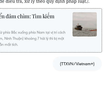
ể điều tra, xử lý theo quy định pháp luật./.
biển đâm chìm: Tìm kiếm
ừ phía Bắc xuống phía Nam tại vị trí cách
 Ninh Thuận) khoảng 7 hải lý thì bị một
ẫn mất tích.
(TTXVN/Vietnam+)