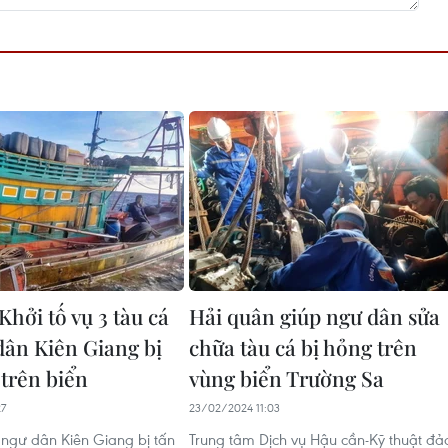
hởi tố vụ 3 tàu cá
Hải quân giúp ngư dân sửa
dân Kiên Giang bị
chữa tàu cá bị hỏng trên
 trên biển
vùng biển Trường Sa
27
23/02/2024 11:03
 ngư dân Kiên Giang bị tấn
Trung tâm Dịch vụ Hậu cần-Kỹ thuật đả