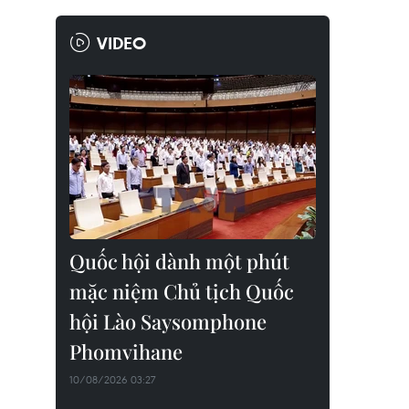
VIDEO
Quốc hội dành một phút
mặc niệm Chủ tịch Quốc
hội Lào Saysomphone
Phomvihane
10/08/2026 03:27