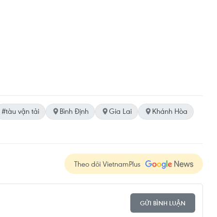
#tàu vận tải
Bình Định
Gia Lai
Khánh Hòa
Theo dõi VietnamPlus
GỬI BÌNH LUẬN