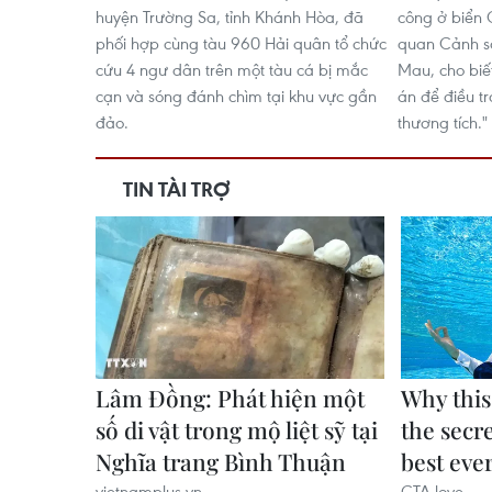
huyện Trường Sa, tỉnh Khánh Hòa, đã
công ở biển
phối hợp cùng tàu 960 Hải quân tổ chức
quan Cảnh sá
cứu 4 ngư dân trên một tàu cá bị mắc
Mau, cho biết
cạn và sóng đánh chìm tại khu vực gần
án để điều tr
đảo.
thương tích."