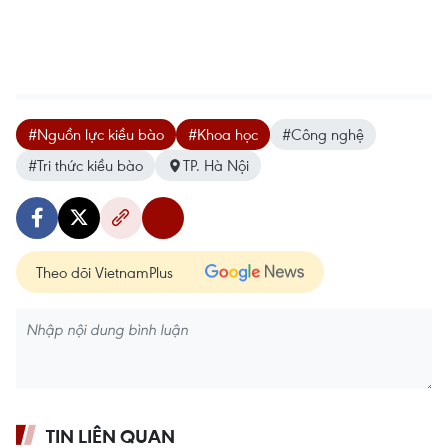
#Nguồn lực kiều bào
#Khoa học
#Công nghệ
#Tri thức kiều bào
TP. Hà Nội
Theo dõi VietnamPlus
TIN LIÊN QUAN