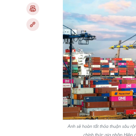
Anh sẽ hoàn tất thỏa thuận sâu rộn
chính thức gia nhập Hiệp 