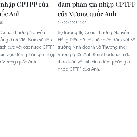
 nhập CPTPP của
đàm phán gia nhập CPTPP
uốc Anh
của Vương quốc Anh
35
24/02/2023 14:02
ộ Công Thương Nguyễn
Bộ trưởng Bộ Công Thương Nguyễn
ẳng định Việt Nam sẽ tiếp
Hồng Diên đã có cuộc điện đàm với Bộ
tích cực với các nước CPTPP
trưởng Kinh doanh và Thương mại
húc việc đàm phán gia nhập
Vương quốc Anh Kemi Badenoch đã
ủa Vương quốc Anh.
thảo luận về tình hình đàm phán gia
nhập CPTPP của Anh.