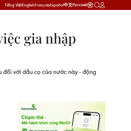
Tiếng Việt
English
Français
Español
中文
Русский
việc gia nhập
 đối với dầu cọ của nước này - động