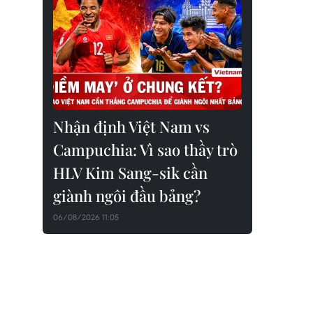
Nhận định Việt Nam vs
Campuchia: Vì sao thầy trò
HLV Kim Sang-sik cần
giành ngôi đầu bảng?
06/08/2026 11:05