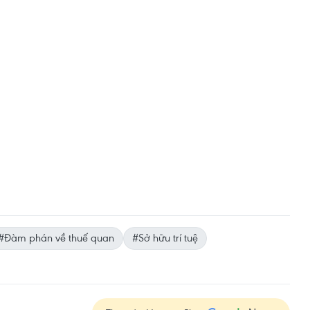
#Đàm phán về thuế quan
#Sở hữu trí tuệ