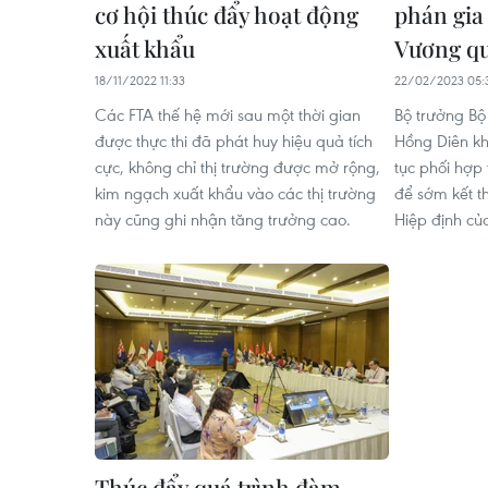
cơ hội thúc đẩy hoạt động
phán gia
xuất khẩu
Vương q
18/11/2022 11:33
22/02/2023 05:
Các FTA thế hệ mới sau một thời gian
Bộ trưởng B
được thực thi đã phát huy hiệu quả tích
Hồng Diên kh
cực, không chỉ thị trường được mở rộng,
tục phối hợp 
kim ngạch xuất khẩu vào các thị trường
để sớm kết t
này cũng ghi nhận tăng trưởng cao.
Hiệp định c
Thúc đẩy quá trình đàm