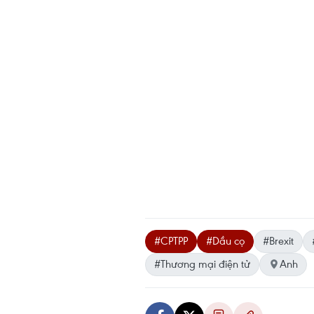
#CPTPP
#Dầu cọ
#Brexit
#Thương mại điện tử
Anh