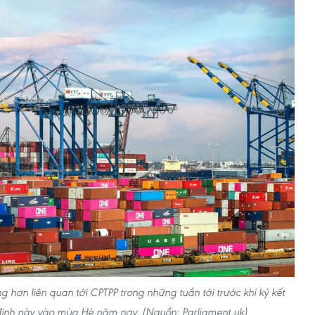
g hơn liên quan tới CPTPP trong những tuần tới trước khi ký kết
định này vào mùa Hè năm nay. (Nguồn: Parliament.uk)