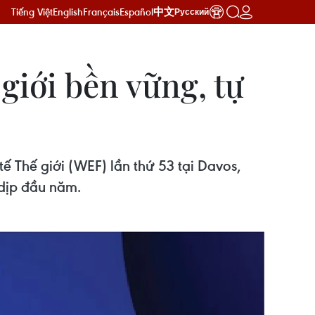
Tiếng Việt
English
Français
Español
中文
Русский
giới bền vững, tự
ế Thế giới (WEF) lần thứ 53 tại Davos,
 dịp đầu năm.