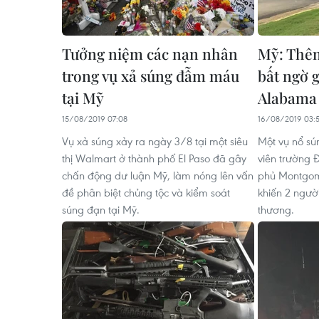
Tưởng niệm các nạn nhân
Mỹ: Thêm
trong vụ xả súng đẫm máu
bất ngờ 
tại Mỹ
Alabama
15/08/2019 07:08
16/08/2019 03:
Vụ xả súng xảy ra ngày 3/8 tại một siêu
Một vụ nổ sú
thị Walmart ở thành phố El Paso đã gây
viên trường 
chấn động dư luận Mỹ, làm nóng lên vấn
phủ Montgom
đề phân biệt chủng tộc và kiểm soát
khiến 2 ngườ
súng đạn tại Mỹ.
thương.