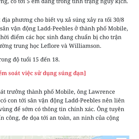
ng, có tới 5 em đang trong tình trạng nguy kịch.
địa phương cho biết vụ xả súng xảy ra tối 30/8
i sân vận động Ladd-Peebles ở thành phố Mobile,
hời điểm các học sinh đang chuẩn bị cho trận
ường trung học Leflore và Williamson.
ong độ tuổi 15 đến 18.
ểm soát việc sử dụng súng đạn]
 sát trưởng thành phố Mobile, ông Lawrence
ẹ có con tới sân vận động Ladd-Peebles nên liên
 vùng để sớm có thông tin chính xác. Ông tuyên
ấn công, đe dọa tới an toàn, an ninh của cộng