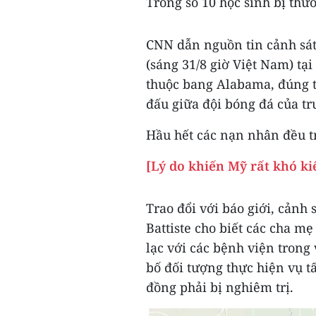
Trong số 10 học sinh bị thươ
CNN dẫn nguồn tin cảnh sát 
(sáng 31/8 giờ Việt Nam) tạ
thuộc bang Alabama, đúng t
đấu giữa đội bóng đá của tr
Hầu hết các nạn nhân đều tr
[Lý do khiến Mỹ rất khó ki
Trao đổi với báo giới, cảnh
Battiste cho biết các cha m
lạc với các bệnh viện trong
bố đối tượng thực hiện vụ t
đồng phải bị nghiêm trị.