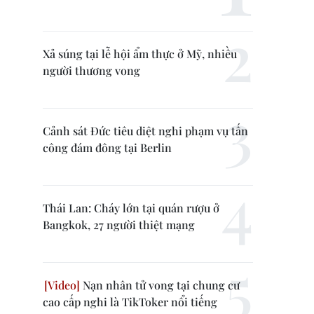
Xả súng tại lễ hội ẩm thực ở Mỹ, nhiều
người thương vong
Cảnh sát Đức tiêu diệt nghi phạm vụ tấn
công đám đông tại Berlin
Thái Lan: Cháy lớn tại quán rượu ở
Bangkok, 27 người thiệt mạng
Nạn nhân tử vong tại chung cư
cao cấp nghi là TikToker nổi tiếng