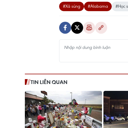
#Xả súng
#Alabama
#Học s
TIN LIÊN QUAN