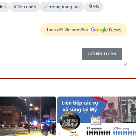
inh
#Nạn nhân
#Trường trung học
Mỹ
Theo dõi VietnamPlus
GỬI BÌNH LUẬN