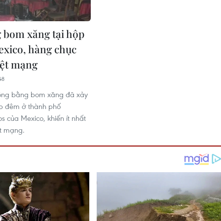
 bom xăng tại hộp
xico, hàng chục
iệt mạng
48
công bằng bom xăng đã xảy
ộp đêm ở thành phố
s của Mexico, khiến ít nhất
ệt mạng.