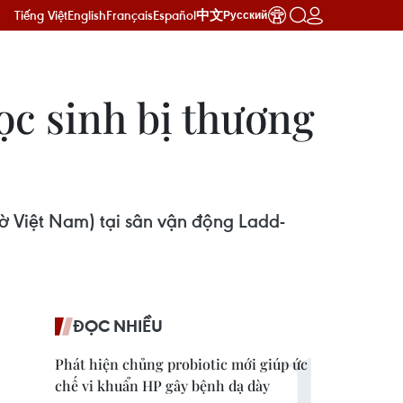
Tiếng Việt
English
Français
Español
中文
Русский
ọc sinh bị thương
iờ Việt Nam) tại sân vận động Ladd-
ĐỌC NHIỀU
Phát hiện chủng probiotic mới giúp ức
chế vi khuẩn HP gây bệnh dạ dày