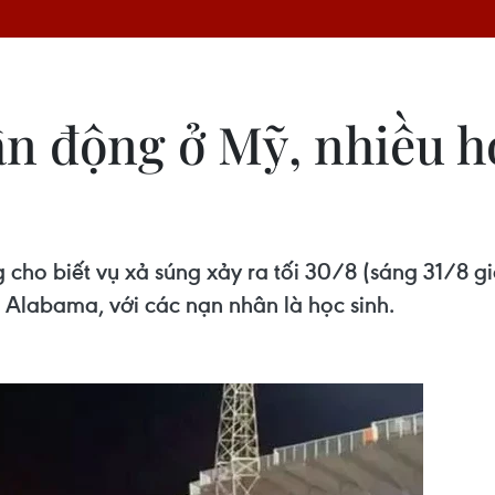
ận động ở Mỹ, nhiều h
cho biết vụ xả súng xảy ra tối 30/8 (sáng 31/8 g
 Alabama, với các nạn nhân là học sinh.