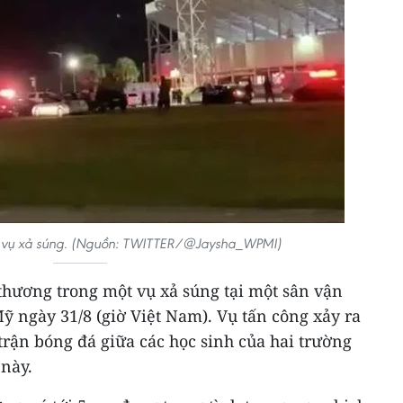
g vụ xả súng. (Nguồn: TWITTER/@Jaysha_WPMI)
ị thương trong một vụ xả súng tại một sân vận
 ngày 31/8 (giờ Việt Nam). Vụ tấn công xảy ra
 trận bóng đá giữa các học sinh của hai trường
 này.