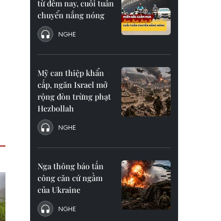
từ đêm nay, cuối tuần
chuyển nắng nóng
NGHE
Mỹ can thiệp khẩn
cấp, ngăn Israel mở
rộng đòn trừng phạt
Hezbollah
NGHE
Nga thông báo tấn
công căn cứ ngầm
của Ukraine
NGHE