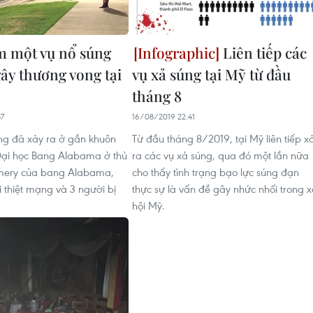
 một vụ nổ súng
Liên tiếp các
gây thương vong tại
vụ xả súng tại Mỹ từ đầu
tháng 8
57
16/08/2019 22:41
ng đã xảy ra ở gần khuôn
Từ đầu tháng 8/2019, tại Mỹ liên tiếp x
Đại học Bang Alabama ở thủ
ra các vụ xả súng, qua đó một lần nữa
ery của bang Alabama,
cho thấy tình trạng bạo lực súng đạn
i thiệt mạng và 3 người bị
thực sự là vấn đề gây nhức nhối trong 
hội Mỹ.