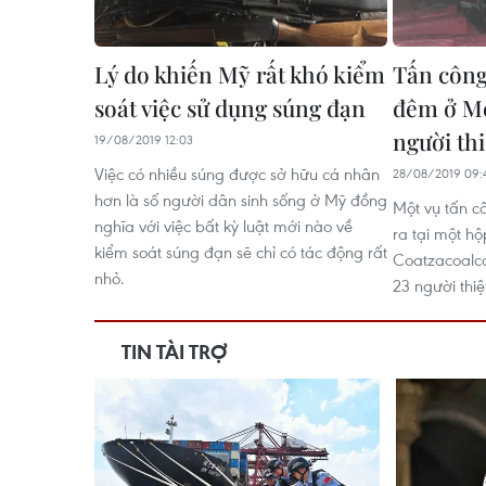
Lý do khiến Mỹ rất khó kiểm
Tấn công
soát việc sử dụng súng đạn
đêm ở Me
người th
19/08/2019 12:03
Việc có nhiều súng được sở hữu cá nhân
28/08/2019 09:
hơn là số người dân sinh sống ở Mỹ đồng
Một vụ tấn 
nghĩa với việc bất kỳ luật mới nào về
ra tại một h
kiểm soát súng đạn sẽ chỉ có tác động rất
Coatzacoalco
nhỏ.
23 người thi