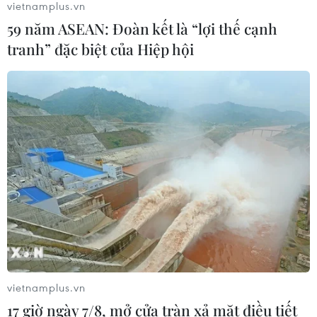
vietnamplus.vn
Chia sẻ dữ liệu hạ tầng viễn thông
59 năm ASEAN: Đoàn kết là “lợi thế cạnh
phục vụ điều hành, ứng phó thiên tai
tranh” đặc biệt của Hiệp hội
07/08/2026 08:45
Quân khu 7 đẩy mạnh ứng dụng
khoa học-công nghệ trong tìm kiếm,
quy tập hài cốt liệt sỹ
07/08/2026 08:45
Xem thêm
vietnamplus.vn
17 giờ ngày 7/8, mở cửa tràn xả mặt điều tiết