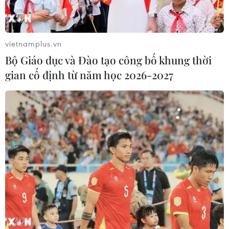
vietnamplus.vn
Bộ Giáo dục và Đào tạo công bố khung thời
gian cố định từ năm học 2026-2027
Đưa 8 thuyền viên trên tàu cá bị hỏng máy
trên biển vào bờ an toàn
05/01/2019 09:00
Sau 2 ngày đi trong bão, lúc 10 giờ ngày 5/1, tàu KN
269 đã đưa tàu cá BL 93222 TS, bị hỏng máy trôi dạt