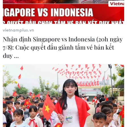
vietnamplus.vn
Nhận định Singapore vs Indonesia (20h ngày
7/8): Cuộc quyết đấu giành tấm vé bán kết
duy …
Cứu sống 10 ngư dân Bình Định bị chìm
tàu ngoài khơi
03/01/2019 14:23
Ngày 3/1, tàu vỏ thép BĐ 99047 TS, công suất 823CV,
trên tàu có 10 thuyền viên khi đang hoạt động tại vùng
biển cách Tây Nam đường phân định Việt Nam-
Indonesia khoảng 50 hải lý, thì bị sóng đánh chìm.