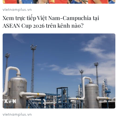
trên biển, cập cảng Côn Đảo an toàn.
vietnamplus.vn
Xem trực tiếp Việt Nam-Campuchia tại
ASEAN Cup 2026 trên kênh nào?
Tìm thấy thi thể thuyền trưởng trong vụ
chìm tàu tại vùng biển Hạ Long
vietnamplus.vn