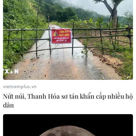
vietnamplus.vn
Nứt núi, Thanh Hóa sơ tán khẩn cấp nhiều hộ
dân