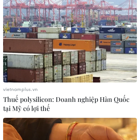
07/08/2026 12:25
Hai người trọng thương do cây đổ
ngang đường đè trúng
07/08/2026 12:16
Cảnh báo lũ trên lưu vực sông Thao
tại trạm Yên Bái
vietnamplus.vn
07/08/2026 11:51
Thuế polysilicon: Doanh nghiệp Hàn Quốc
tại Mỹ có lợi thế
Gỡ khó khăn triển khai dự án trọng
điểm quốc gia hồ Ka Pét
07/08/2026 11:24