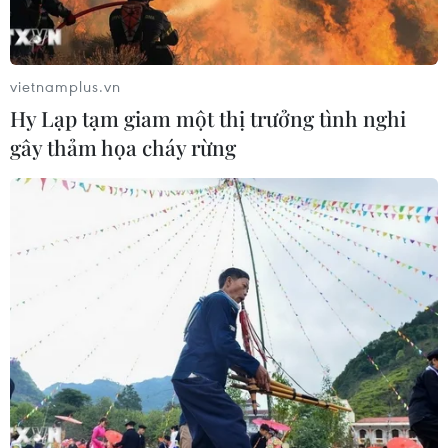
Bế mạc Hội thi lực lượng tham gia
bảo vệ an ninh, trật tự ở cơ sở giỏi
toàn quốc
vietnamplus.vn
07/08/2026 15:57
Hy Lạp tạm giam một thị trưởng tình nghi
gây thảm họa cháy rừng
7 học sinh đội tuyển Việt Nam đoạt
huy chương tại Olympic AI quốc tế
07/08/2026 15:27
Áp thấp nhiệt đới trên vịnh Bắc Bộ sẽ
gây ảnh hưởng thế nào tới Việt Nam?
07/08/2026 14:38
Cảnh sát giao thông triển khai chiến