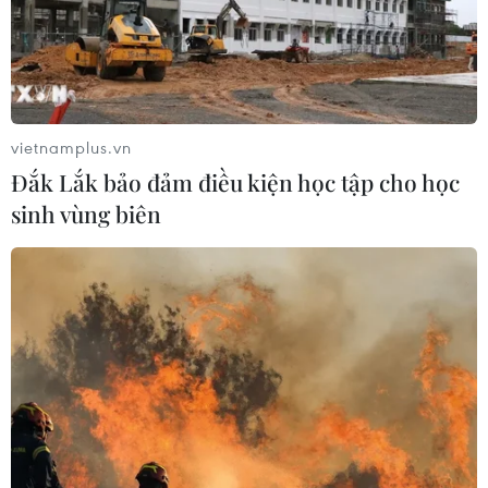
vietnamplus.vn
Đắk Lắk bảo đảm điều kiện học tập cho học
sinh vùng biên
TIN CÙNG CHUYÊN MỤC