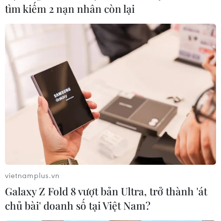
tìm kiếm 2 nạn nhân còn lại
Hơn 100 người thiệt mạng vì hôi dầu
trong xe bồn bị lật trên quốc lộ
25/06/2017 08:28
Thảm kịch xảy ra khi có đông người đổ xô tới hiện
trường một xe bồn chở dầu bị lật do nổ lốp trên một
tuyến đường quốc lộ ở huyện Bahawalpur để lấy dầu
chảy ra từ xe sau vụ tai nạn.
vietnamplus.vn
Galaxy Z Fold 8 vượt bản Ultra, trở thành 'át
chủ bài' doanh số tại Việt Nam?