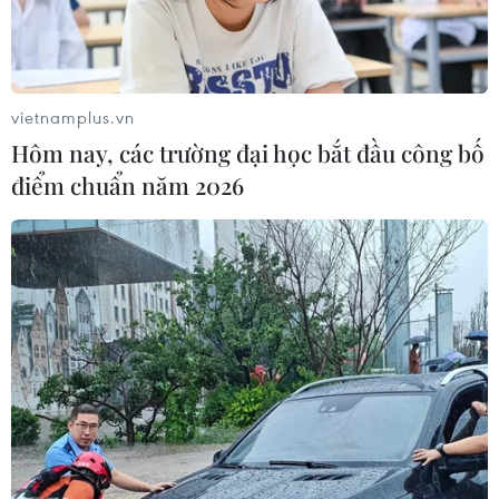
vietnamplus.vn
Hôm nay, các trường đại học bắt đầu công bố
điểm chuẩn năm 2026
Tài xế ôtô gây tai nạn kinh hoàng
trên đường cao tốc vì cố ép xe máy
23/06/2017 09:48