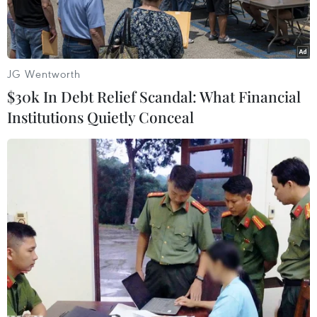
JG Wentworth
$30k In Debt Relief Scandal: What Financial
Institutions Quietly Conceal
Hiện trường vụ tai nạn ở Argentina. (Nguồn: cooperativa.cl)
Ít nhất 12 người đã thiệt mạng hôm 25/6 khi một
xe buýt đâm trực diện một xe tải hạng nhẹ và
lật nhào tại tỉnh Mendoza, miền Tây Argentina.
Vụ tai nạn xảy ra trên tuyến cao tốc đoạn chạy
qua thị trấn San Rafael, tỉnh Mendoza, cũng đã
khiến ít nhất 20 người bị thương. Tất cả đều đã
được đưa tới một bệnh viện trong vùng.