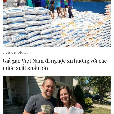
#tội phạm hình sự
#hình sự
#công an
#vụ án
#phạm pháp
#pháp luật
#pháp đình
#xã hội
#an ninh xã hội
#chính trị
#VietnamPlus
#Vietnam
#Plus
Argentina
Colombia
Uganda
Theo dõi VietnamPlus
vietnamplus.vn
Giá gạo Việt Nam đi ngược xu hướng với các
nước xuất khẩu lớn
TIN LIÊN QUAN