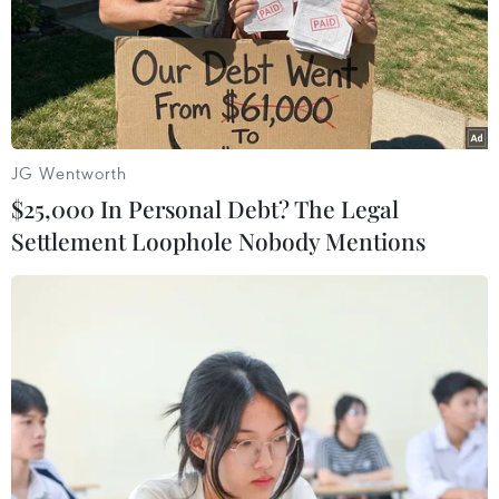
JG Wentworth
$25,000 In Personal Debt? The Legal
Settlement Loophole Nobody Mentions
Xe chở đá đâm vào xe buýt, ít nhất 21
người thiệt mạng
22/06/2017 23:49
Ít nhất 21 người thiệt mạng và 13 người bị thương trong
một vụ va chạm liên hoàn giữa xe tải, xe buýt và 2 xe
cứu thương xảy ra tại bang Espirito Santo, miền Đông
Nam nước này.