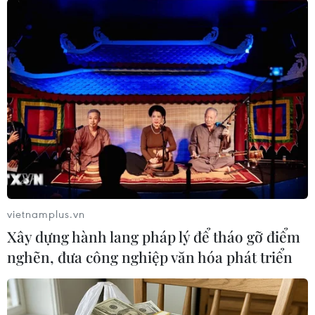
thủ công gần thị trấn Cucunuba chỉ cách thủ đô
Bogota khoảng 50km và là nơi từng xảy ra
nhiều vụ tai nạn chết người trong vài năm qua.
Tổng thống Colombia Juan Manuel Santos đã
gửi lời chia buồn tới gia đình các nạn nhân,
đồng thời kêu gọi ngành công nghiệp khai mỏ
cần siết chặt các tiêu chuẩn đảm bảo an toàn.
Hiện, giới chức nước này đang mở một cuộc
điều tra xác định nguyên nhân vụ việc./.
vietnamplus.vn
(TTXVN/Vietnam+)
Xây dựng hành lang pháp lý để tháo gỡ điểm
nghẽn, đưa công nghiệp văn hóa phát triển