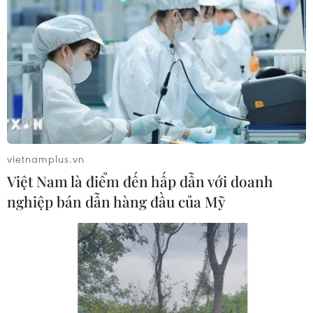
Vượt lên di chứng chất độc da cam,
chàng trai Đồng Tháp tự tin làm chủ
cuộc đời
08/08/2026 06:00
Dắt chó đi dạo không đúng quy
định, bị phạt đến 2 triệu đồng?
vietnamplus.vn
08/08/2026 04:16
Việt Nam là điểm đến hấp dẫn với doanh
nghiệp bán dẫn hàng đầu của Mỹ
Thổ Nhĩ Kỳ tăng cường truy quét IS,
bắt giữ hơn 100 nghi phạm
07/08/2026 14:55