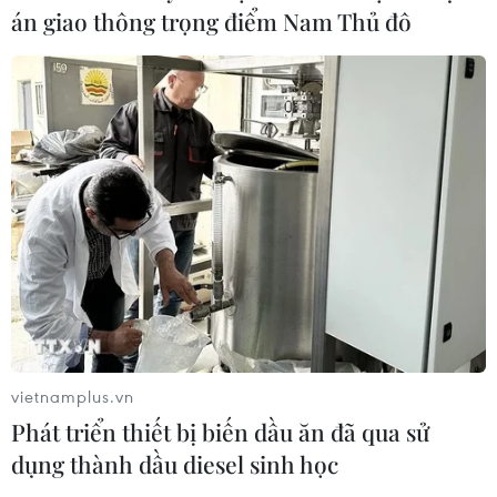
án giao thông trọng điểm Nam Thủ đô
CƠ QUAN CHỦ QUẢN: THÔNG TẤN XÃ VIỆT NAM
Tổng Biên tập: TRẦN TIẾN DUẨN
Phó Tổng Biên tập: NGUYỄN THỊ TÁM, KHÚC THANH
THỦY
Sở hữu trí tuệ
Quy định sử dụng
RSS
Hỗ trợ
Ngôn ngữ
TTXVN
Dịch vụ tin
Quảng cáo
vietnamplus.vn
Liên hệ
Phát triển thiết bị biến dầu ăn đã qua sử
dụng thành dầu diesel sinh học