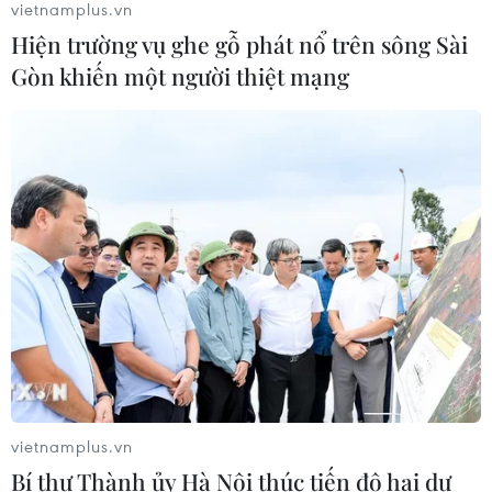
vietnamplus.vn
07/08/2026 00:50
Hiện trường vụ ghe gỗ phát nổ trên sông Sài
Gòn khiến một người thiệt mạng
Ớt nhập khẩu từ Mexico khiến hàng
trăm người tiêu dùng Mỹ nhiễm
khuẩn Salmonella
07/08/2026 00:43
Bánh xèo tôm nhảy - món ăn phải
thử khi đến Quy Nhơn
07/08/2026 00:00
Xem thêm
vietnamplus.vn
Bí thư Thành ủy Hà Nội thúc tiến độ hai dự