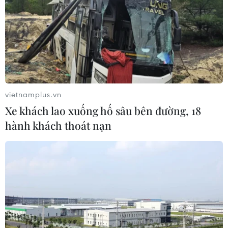
buôn người xuyên Địa Trung Hải
07/08/2026 12:13
Hy Lạp tạm giam một thị trưởng tình
nghi gây thảm họa cháy rừng
vietnamplus.vn
07/08/2026 12:02
Xe khách lao xuống hố sâu bên đường, 18
hành khách thoát nạn
Sri Lanka tăng cường ngăn chặn
trang web cá cược trực tuyến
07/08/2026 11:39
Indonesia nỗ lực khống chế cháy