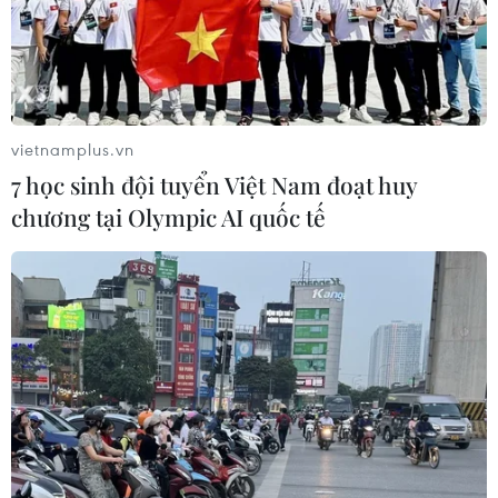
vietnamplus.vn
7 học sinh đội tuyển Việt Nam đoạt huy
chương tại Olympic AI quốc tế
Mỹ: Hàng chục người bị ngộ độc do rò rỉ
khí CO tại New York
14/06/2017 02:22
Nhà chức trách Mỹ cho biết một vụ rò rỉ khí CO tại một
tòa nhà gần Trung tâm Thương mại Thế giới (WTC) đã
khiến 32 người bị ngộ độc và khiến một số tòa nhà lân
cận tại Manhattan phải đóng cửa.