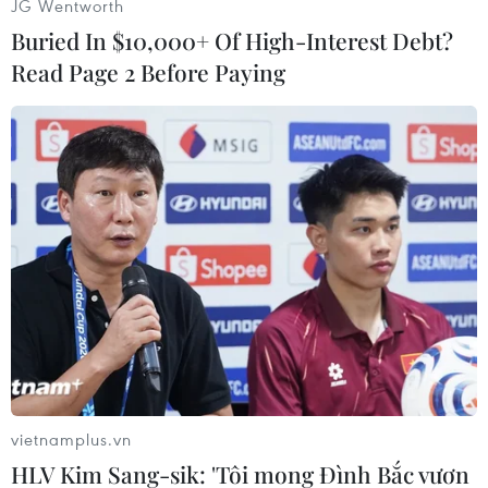
JG Wentworth
nhất trong lịch sử Colombia./.
Buried In $10,000+ Of High-Interest Debt?
(TTXVN/Vietnam+)
Read Page 2 Before Paying
vietnamplus.vn
#Việc làm
#Sập hầm than
#Bang Cundinamarca
HLV Kim Sang-sik: 'Tôi mong Đình Bắc vươn