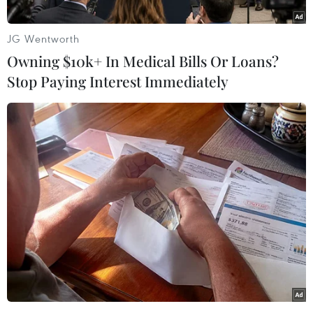
tích t​ại một hầm khai thác than dưới lòng đất
trong một vụ nổ khí methan ngày 24/6 tại bang
JG Wentworth
Cundinamarca, miền Trung quốc gia Nam Mỹ
Owning $10k+ In Medical Bills Or Loans?
này.
Stop Paying Interest Immediately
Theo thông báo, vụ tai nạn xảy ra tại vùng mỏ
khai thác than thủ công chỉ cách thủ đô Bogota
khoảng 50km và là nơi từng xảy ra nhiều vụ tai
nạn chết người trong vài năm qua.
Colombia có nhiều mỏ ngầm khai thác vàng và
than, nhiều trong số đó là bất hợp pháp và hứng
chịu tai nạn do không áp dụng đầy đủ các biện
pháp an toàn.
Năm 2010, một vụ nổ mỏ than từng khiến 73
người thiệt mạng và là vụ tai nạn lao động tồi tệ