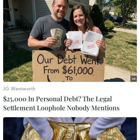
người thương vong
12/02/2017 13:39
Hai người đã thiệt mạng và 8 người bị thương trong
một vụ nổ tại một nhà máy hóa chất ở Khu Tự trị Duy
Ngô Nhĩ Tân Cương Trung Quốc ngày 11/2.
JG Wentworth
$25,000 In Personal Debt? The Legal
Settlement Loophole Nobody Mentions