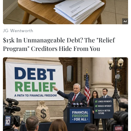
JG Wentworth
$15k In Unmanageable Debt? The "Relief
Program" Creditors Hide From You
Công tác tìm kiếm người mất tích tại hiện trường vụ nổ. (Ảnh:
AFP/TTXVN)
Ngày 24/6, Cơ quan Mỏ Quốc gia Colombia thông
báo ít nhất 8 công nhân đã thiệt mạng, một
người bị thương và 5 người khác vẫn đang mất