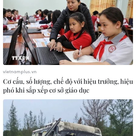
vietnamplus.vn
TIN CÙNG CHUYÊN MỤC
Cơ cấu, số lượng, chế độ với hiệu trưởng, hiệu
phó khi sắp xếp cơ sở giáo dục
Thổ Nhĩ Kỳ tăng cường truy quét IS,
bắt giữ hơn 100 nghi phạm
07/08/2026 14:55
Tây Ban Nha triệt phá đường dây