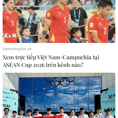
Sập hầm khu vực hóa chất độc hại tại một
cơ sở hạt nhân của Mỹ
vietnamplus.vn
10/05/2017 01:22
Xem trực tiếp Việt Nam-Campuchia tại
Ngày 9/5, một vụ tai nạn sập hầm đã xảy ra ở cơ sở
ASEAN Cup 2026 trên kênh nào?
hạt nhân Hanford của Mỹ, cách thành phố Seattle​
khoảng 275km về phía Đông Nam, khiến toàn bộ công
nhân làm việc tại đây phải đi sơ tán.