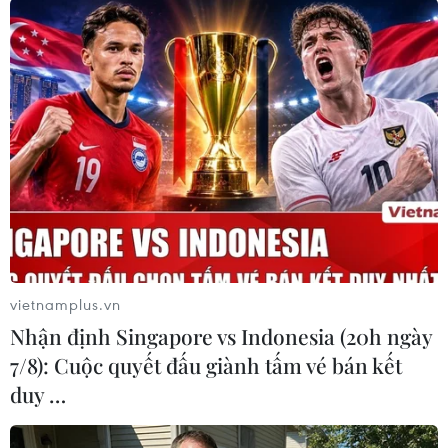
TIN LIÊN QUAN
vietnamplus.vn
Nhận định Singapore vs Indonesia (20h ngày
7/8): Cuộc quyết đấu giành tấm vé bán kết
duy …
Lại nổ nhà máy hóa chất ở Trung Quốc, 10