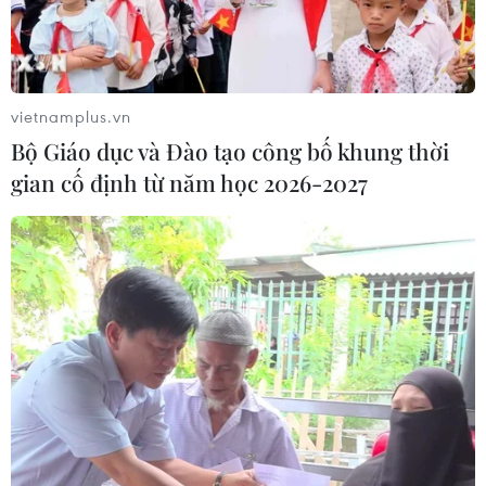
nữ nghi phạm bị bắt giữ
05/08/2026 15:07
vietnamplus.vn
Xem thêm
Bộ Giáo dục và Đào tạo công bố khung thời
gian cố định từ năm học 2026-2027
CƠ QUAN CHỦ QUẢN: THÔNG TẤN XÃ VIỆT NAM
Tổng Biên tập: TRẦN TIẾN DUẨN
Phó Tổng Biên tập: NGUYỄN THỊ TÁM, KHÚC THANH
THỦY
Sở hữu trí tuệ
Quy định sử dụng