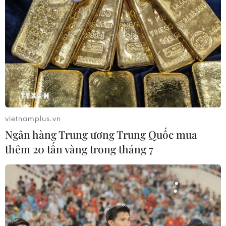
Ít nhất 35 người thiệt mạng trong vụ nổ
mỏ than tại Iran
04/05/2017 04:14
Vụ nổ lớn hôm 3/5 gây sập đường dẫn vào khu hầm
mỏ Zemestanyurt ở tỉnh Golestan, miền Bắc Iran đã
khiến ít nhất 35 người thiệt mạng.
vietnamplus.vn
Ngân hàng Trung ương Trung Quốc mua
thêm 20 tấn vàng trong tháng 7