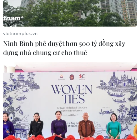
Cách các sân bay Mỹ rút ngắn thời gian làm thủ tục
05/08/2026 07:17
vietnamplus.vn
Ninh Bình phê duyệt hơn 500 tỷ đồng xây
dựng nhà chung cư cho thuê
Trung Quốc: Cảnh sát Hong Kong, Macau triệt phá
vụ lừa đảo đầu tư Fun Coffee
05/08/2026 06:41