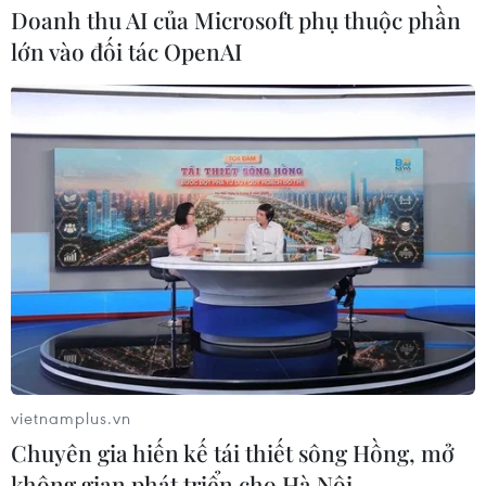
Doanh thu AI của Microsoft phụ thuộc phần
lớn vào đối tác OpenAI
Điểm hẹn ngắm băng trôi và cá voi ở Canada
05/08/2026 01:08
Mưa lũ, sạt lở tại Sri Lanka khiến 5 người thiệt
mạng
vietnamplus.vn
04/08/2026 23:09
Chuyên gia hiến kế tái thiết sông Hồng, mở
không gian phát triển cho Hà Nội