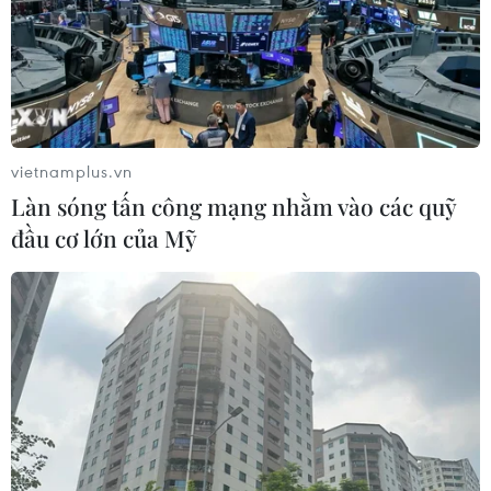
vietnamplus.vn
Làn sóng tấn công mạng nhằm vào các quỹ
đầu cơ lớn của Mỹ
Hơn 100 người thiệt mạng trong mùa mưa khốc liệt
ở Ấn Độ
05/08/2026 09:39