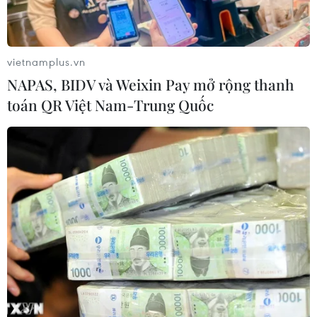
vietnamplus.vn
NAPAS, BIDV và Weixin Pay mở rộng thanh
toán QR Việt Nam-Trung Quốc
Lở đất tại Ethiopia khiến ít nhất 14 người thiệt mạng
04/08/2026 10:53
Động đất tại Venezuela: Số người thiệt mạng đã