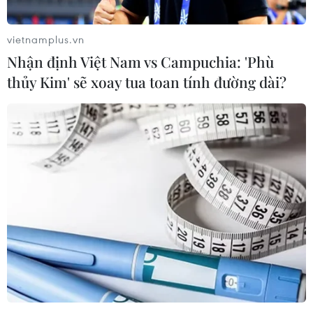
vietnamplus.vn
Xin vui lòng gõ tiếng Việt có dấu
Nhận định Việt Nam vs Campuchia: 'Phù
Gửi bình luận
thủy Kim' sẽ xoay tua toan tính đường dài?
Tin cùng chuyên mục
Bão Dolphin hướng vào miền Đông Trung Quốc,
cảnh báo mưa lớn trên diện rộng
06/08/2026 08:36