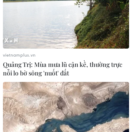
vietnamplus.vn
Quảng Trị: Mùa mưa lũ cận kề, thường trực
Hàn Quốc ban hành cảnh báo nắng nóng cao nhất
nỗi lo bờ sông 'nuốt' đất
tại thủ đô Seoul
04/08/2026 12:37