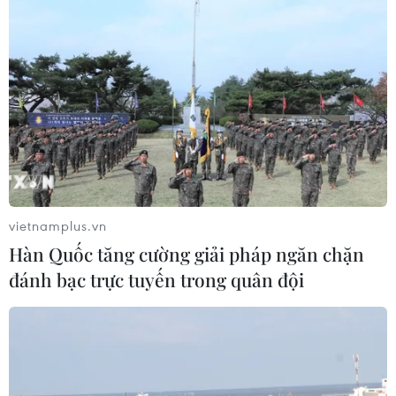
trong mùa Hè nắng nóng
06/08/2026 03:02
vietnamplus.vn
Bất chấp nắng nóng kỷ lục, du khách châu Á vẫn
Hàn Quốc tăng cường giải pháp ngăn chặn
đổ sang châu Âu
đánh bạc trực tuyến trong quân đội
05/08/2026 23:27