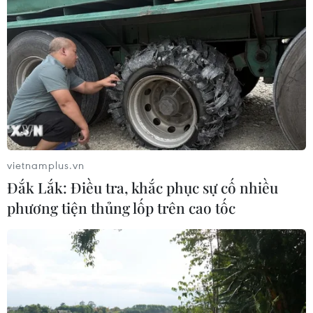
Trung Quốc tăng cường trấn áp tội phạm có tổ
chức
04/08/2026 14:24
vietnamplus.vn
Đắk Lắk: Điều tra, khắc phục sự cố nhiều
phương tiện thủng lốp trên cao tốc
Báo động xu hướng gia tăng người trẻ mắc ung thư
04/08/2026 14:10