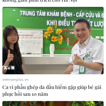
Mỹ trục xuất gần 1,5 triệu người nhập cư trái phép
trong 12 tháng
04/08/2026 22:43
vietnamplus.vn
Ca vi phẫu ghép da đầu hiếm gặp giúp bé gái
phục hồi sau 10 năm