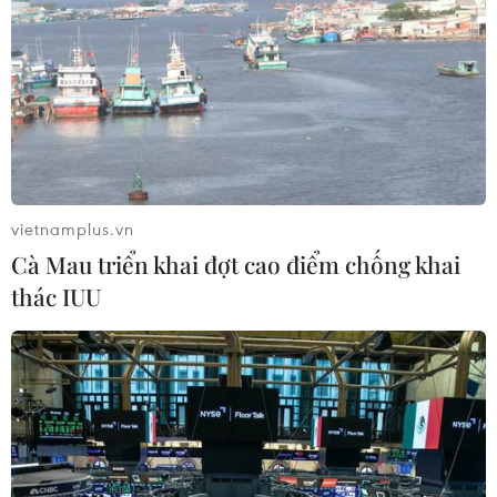
Đâm dao ở trung tâm London, một nữ nghi phạm bị
bắt giữ
05/08/2026 15:07
vietnamplus.vn
Cà Mau triển khai đợt cao điểm chống khai
thác IUU
Công an Lào Cai kịp thời cứu nạn, hỗ trợ người
dân trong tình huống khẩn cấp
05/08/2026 10:10