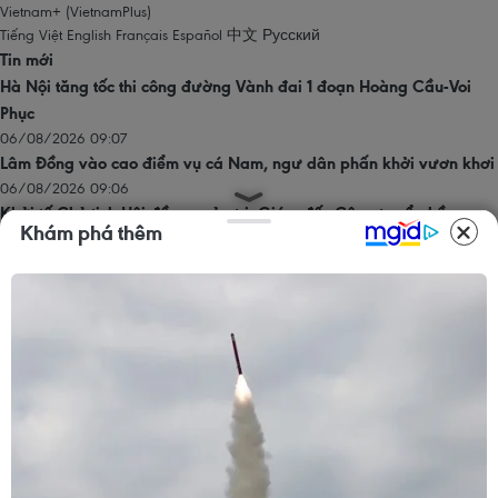
Vietnam+ (VietnamPlus)
Tiếng Việt
English
Français
Español
中文
Русский
Tin mới
Hà Nội tăng tốc thi công đường Vành đai 1 đoạn Hoàng Cầu-Voi
Phục
06/08/2026 09:07
Lâm Đồng vào cao điểm vụ cá Nam, ngư dân phấn khởi vươn khơi
06/08/2026 09:06
Khởi tố Chủ tịch Hội đồng quản trị, Giám đốc Công ty cổ phần
Khám phá thêm
Mekolor
06/08/2026 09:06
Đồng Nai yêu cầu đẩy nhanh tiến độ dự án kết nối vùng, sân bay
Long Thành
06/08/2026 09:05
Toàn cảnh vụ sai phạm điểm thi trường THPT chuyên Tuyên Quang
06/08/2026 09:04
Trang chủ
Thăng Long - Hà Nội
Chính trị