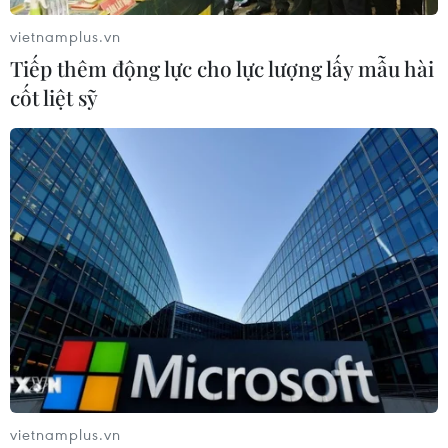
do nắng nóng kỷ lục
vietnamplus.vn
05/08/2026 06:31
Tiếp thêm động lực cho lực lượng lấy mẫu hài
cốt liệt sỹ
Động đất mạnh làm rung chuyển miền Nam
Philippines
05/08/2026 05:29
vietnamplus.vn