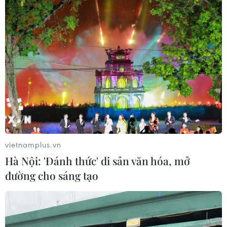
WHO ghi nhận tín hiệu tích cực từ thử nghiệm điều
trị Ebola tại Congo
04/08/2026 22:42
vietnamplus.vn
Italy: Hai trận động đất liên tiếp làm rung chuyển
Hà Nội: 'Đánh thức' di sản văn hóa, mở
khu vực gần tháp nghiêng Pisa
đường cho sáng tạo
04/08/2026 22:41