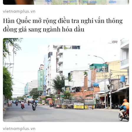
tăng lên hơn 6.000 người
vietnamplus.vn
04/08/2026 10:17
Hàn Quốc mở rộng điều tra nghi vấn thông
đồng giá sang ngành hóa dầu
Mỹ: Cháy rừng bùng phát dữ dội khiến khoảng
65.000 người phải sơ tán
04/08/2026 07:51
vietnamplus.vn