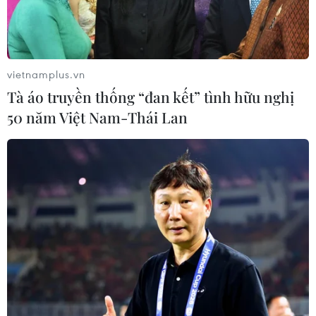
Quang Sơn/Buenos Aires (Vietnam+)
vietnamplus.vn
Tà áo truyền thống “đan kết” tình hữu nghị
50 năm Việt Nam-Thái Lan
#Ngoại trưởng Brazil
#Nhà báo
#Bắt giữ
#Tài liệu tối mật
Anh
Áo
Brazil
Iran
Facebook
Twitter
Lưu bài viết
Copy link
Theo dõi VietnamPlus
Bình luận