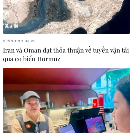
Trung Quốc duy trì cảnh báo mưa lớn và dông
mạnh
04/08/2026 11:59
vietnamplus.vn
Iran và Oman đạt thỏa thuận về tuyến vận tải
qua eo biển Hormuz
“Tỏa sáng Nghị lực Việt” 2026 đồng hành cùng
thanh niên khuyết tật
04/08/2026 11:14