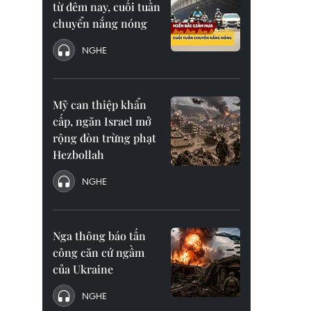
từ đêm nay, cuối tuần
chuyển nắng nóng
NGHE
Mỹ can thiệp khẩn
cấp, ngăn Israel mở
rộng đòn trừng phạt
Hezbollah
NGHE
Nga thông báo tấn
công căn cứ ngầm
của Ukraine
NGHE