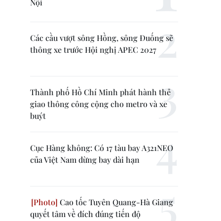
Nội
Các cầu vượt sông Hồng, sông Đuống sẽ
thông xe trước Hội nghị APEC 2027
Thành phố Hồ Chí Minh phát hành thẻ
giao thông công cộng cho metro và xe
buýt
Cục Hàng không: Có 17 tàu bay A321NEO
của Việt Nam dừng bay dài hạn
Cao tốc Tuyên Quang-Hà Giang
quyết tâm về đích đúng tiến độ