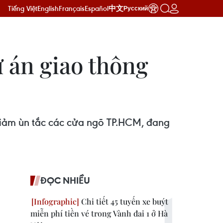
Tiếng Việt
English
Français
Español
中文
Русский
ự án giao thông
iảm ùn tắc các cửa ngõ TP.HCM, đang
ĐỌC NHIỀU
Chi tiết 45 tuyến xe buýt
miễn phí tiền vé trong Vành đai 1 ở Hà