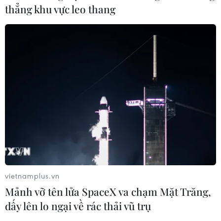
thẳng khu vực leo thang
Hội nghị Ngoại giao lần
thứ 33 và Hội nghị Ngoại vụ toàn
quốc lần thứ 22
31/07/2026 23:44
Nghị quyết số 19-
NQ/TW về đổi mới mô hình phát
triển Việt Nam
31/07/2026 10:04
Xem thêm
vietnamplus.vn
Mảnh vỡ tên lửa SpaceX va chạm Mặt Trăng,
dấy lên lo ngại về rác thải vũ trụ