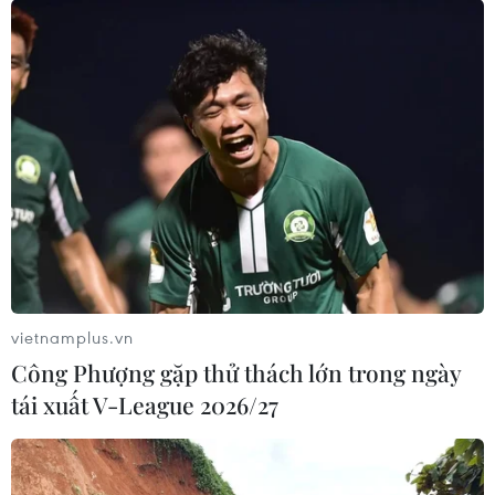
nhóm 10 thành phố hàng đầu thế
giới về ẩm thực đường phố
05/08/2026 03:11
Quan hệ Đối tác chiến
lược toàn diện Việt Nam-Thái Lan
04/08/2026 23:22
Chỉ số sản xuất công
nghiệp tăng 11,4% trong 7 tháng qua
vietnamplus.vn
04/08/2026 23:09
Công Phượng gặp thử thách lớn trong ngày
tái xuất V-League 2026/27
Đầu tư của Việt Nam ra
nước ngoài trong 7 tháng đạt 2,36 tỷ