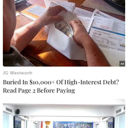
JG Wentworth
#Phòng chống dịch bệnh
#Bộ Y tế
#Dịch bệnh
Buried In $10,000+ Of High-Interest Debt?
Read Page 2 Before Paying
Theo dõi VietnamPlus