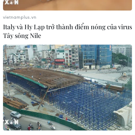
vietnamplus.vn
Italy và Hy Lạp trở thành điểm nóng của virus
Tây sông Nile
Phòng chống dịch bệnh từ động vật sang
người: Cách tiếp cận tối ưu
07/11/2023 08:48
Theo Giám đốc Cơ quan Phát triển Quốc tế Hoa Kỳ tại
Việt Nam, Việt Nam tiếp tục là quốc gia ưu tiên của
USAID cho Chương trình An ninh Y tế Toàn cầu thông
qua cơ chế "Một sức khỏe" phối hợp đa ngành.
TIN CÙNG CHUYÊN MỤC