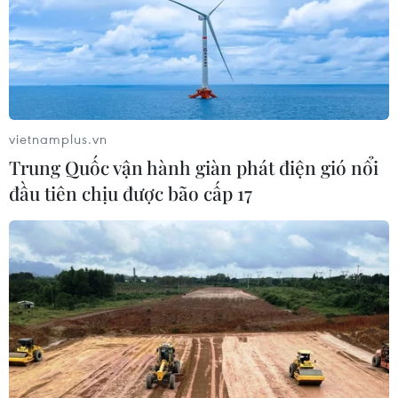
04/08/2026 03:29
7 tháng năm 2026: 7
mặt hàng xuất khẩu trên 10 tỷ USD
03/08/2026 23:49
vietnamplus.vn
Trung Quốc vận hành giàn phát điện gió nổi
đầu tiên chịu được bão cấp 17
7 tháng năm 2026:
Tổng vốn đầu tư nước ngoài đăng ký
vào Việt Nam tăng 58%
03/08/2026 23:48
Lấy lợi ích và sự hài
lòng của nhân dân làm thước đo cuối
cùng