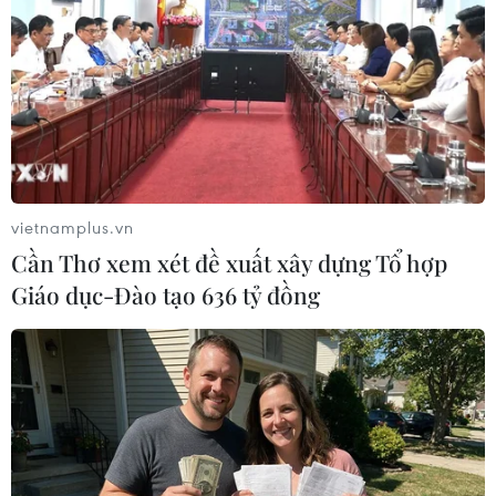
TIN LIÊN QUAN
vietnamplus.vn
Cần Thơ xem xét đề xuất xây dựng Tổ hợp
Giáo dục-Đào tạo 636 tỷ đồng
Bộ Y tế đưa ra 17 thông điệp kêu gọi toàn