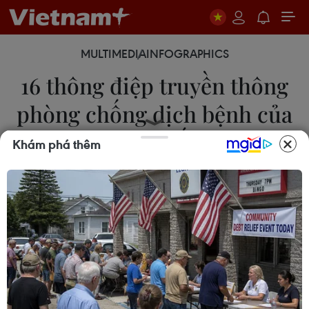
MULTIMEDIA
INFOGRAPHICS
16 thông điệp truyền thông
phòng chống dịch bệnh của
Bộ Y tế
Khám phá thêm
27/12/2023 00:30
Bộ Y tế đã xây dựng Kế hoạch số 1446/KH-BYT
ngày 20/11/2023 triển khai các hoạt động hưởng
ứng Ngày Quốc tế phòng, chống dịch bệnh năm
2023 nhằm nâng cao ý thức của người dân.