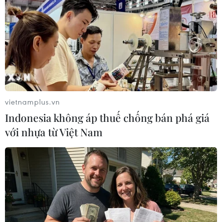
Sửa Luật Giá không chỉ hoàn thiện cơ chế quản lý giá
theo hướng thị trường mà còn tạo hành lang pháp lý
minh bạch, nâng cao hiệu lực quản lý Nhà nước và
thuận lợi cho hoạt động sản xuất-kinh doanh.
vietnamplus.vn
Indonesia không áp thuế chống bán phá giá
với nhựa từ Việt Nam