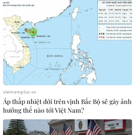
#Luật Giá
#nghị định
#hướng dẫn thi hành Luật Giá
Theo dõi VietnamPlus
vietnamplus.vn
Áp thấp nhiệt đới trên vịnh Bắc Bộ sẽ gây ảnh
hưởng thế nào tới Việt Nam?