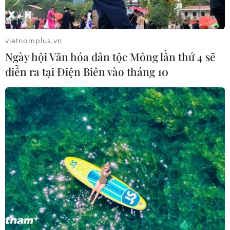
Xem thêm
vietnamplus.vn
Ngày hội Văn hóa dân tộc Mông lần thứ 4 sẽ
diễn ra tại Điện Biên vào tháng 10
CƠ QUAN CHỦ QUẢN: THÔNG TẤN XÃ VIỆT NAM
Tổng Biên tập: TRẦN TIẾN DUẨN
Phó Tổng Biên tập: NGUYỄN THỊ TÁM, KHÚC THANH
THỦY
Sở hữu trí tuệ
Quy định sử dụng
RSS
Hỗ trợ
Ngôn ngữ
TTXVN
Dịch vụ tin
Quảng cáo