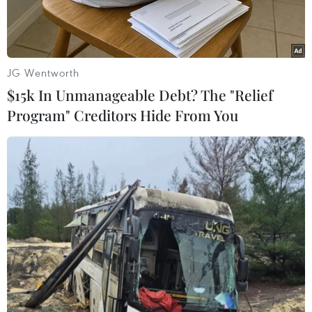
JG Wentworth
$15k In Unmanageable Debt? The "Relief
Program" Creditors Hide From You
Khách hàng lựa chọn mua sắm hàng hóa tại Siêu thị ở Hà Nội.
(Ảnh: Trần Việt/TTXVN)
Chính phủ ban hành Nghị quyết số 31/NQ-CP
ngày 3/3/2026 về việc công bố các Nghị định của
Chính phủ quy định chi tiết và hướng dẫn thi
hành Luật Giá số 16/2023/QH15 tiếp tục có hiệu