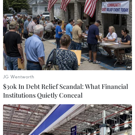
TIN LIÊN QUAN
JG Wentworth
$30k In Debt Relief Scandal: What Financial
Institutions Quietly Conceal
Sửa Luật Giá để bảo đảm thống nhất,
đồng bộ trong mô hình chính quyền hai
cấp
19/10/2025 13:16