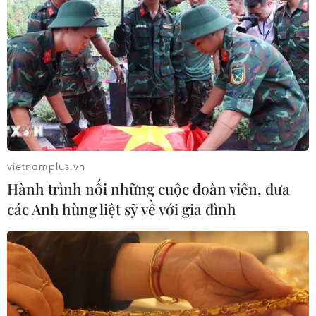
#Dưỡng tóc
#Chăm sóc tóc xoăn
#Máy sấy tóc
#Phục hồi tóc hư tổn
Theo dõi VietnamPlus
vietnamplus.vn
Hành trình nối những cuộc đoàn viên, đưa
các Anh hùng liệt sỹ về với gia đình
TIN LIÊN QUAN