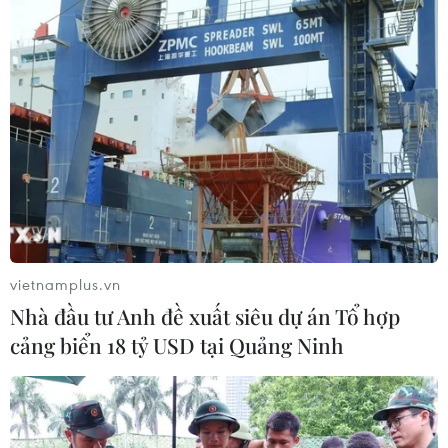
Đài Loan (giá vào khoảng 1.200.000 đồng)
(Đẹp/Vietnam+)
vietnamplus.vn
Nhà đầu tư Anh đề xuất siêu dự án Tổ hợp
cảng biển 18 tỷ USD tại Quảng Ninh
#Kem ủ tóc
#Dầu gội đầu
#Máy phun sương