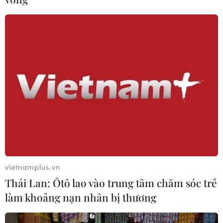
6 bí mật làm đẹp các nàng mẫu nổi tiếng
chưa từng tiết lộ
21/11/2016 07:32
Để giữ cho làn da - một trong những vũ khí tối thượng
của mình - luôn đẹp, mỗi nàng mẫu đều phải sắm sửa
cho riêng mình cả tá bí quyết dưỡng da.
vietnamplus.vn
Thái Lan: Ôtô lao vào trung tâm chăm sóc trẻ
làm khoảng nạn nhân bị thương