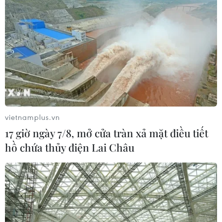
vietnamplus.vn
17 giờ ngày 7/8, mở cửa tràn xả mặt điều tiết
hồ chứa thủy điện Lai Châu