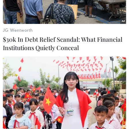
JG Wentworth
Kem giữ nếp tóc xoăn Macadamia Taming Curl Cream (giá
$30k In Debt Relief Scandal: What Financial
690.000 đồng)
Institutions Quietly Conceal