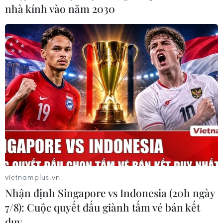
nhà kính vào năm 2030
vietnamplus.vn
Nhận định Singapore vs Indonesia (20h ngày
7/8): Cuộc quyết đấu giành tấm vé bán kết
Máy tạo ẩm Beurer LB44 (giá tham khảo 1.795.500 đồng)
duy …