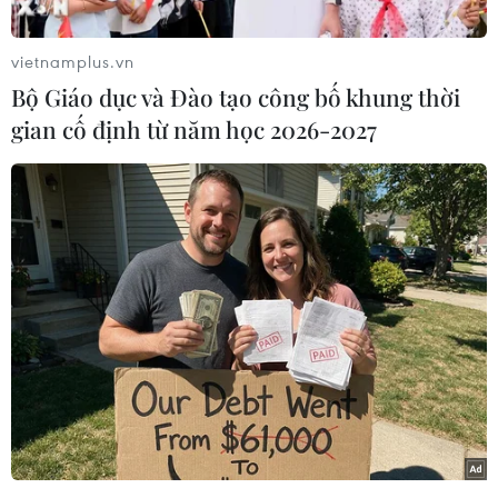
vietnamplus.vn
Bộ Giáo dục và Đào tạo công bố khung thời
gian cố định từ năm học 2026-2027
Xịt dưỡng duy trì nếp tóc xoăn L’Oreal Hollywood Waves
Sweetheart Curls (giá 398.000 đồng)