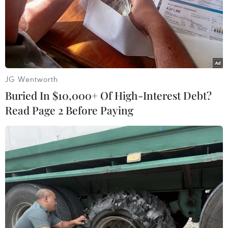
JG Wentworth
Buried In $10,000+ Of High-Interest Debt?
Read Page 2 Before Paying
Mặt nạ tóc với đặc tính nhẹ nhàng từ yến mạch - Yves Rocher
Nutri Silky (giá khoảng 247.000 đồng)