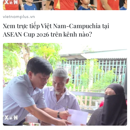
vietnamplus.vn
Xem trực tiếp Việt Nam-Campuchia tại
ASEAN Cup 2026 trên kênh nào?
Dầu dưỡng tinh chất nho và oải hương cho tóc xoăn - Precious
Nature (giá 949.000 đồng)
5. Đầu tư máy phun sương tạo độ ẩm