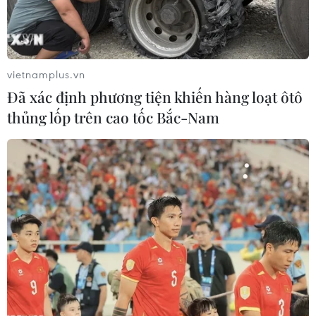
vietnamplus.vn
Đã xác định phương tiện khiến hàng loạt ôtô
thủng lốp trên cao tốc Bắc-Nam
Gel dưỡng tóc thảo dược - Cocopalm (giá 513.000 đồng)