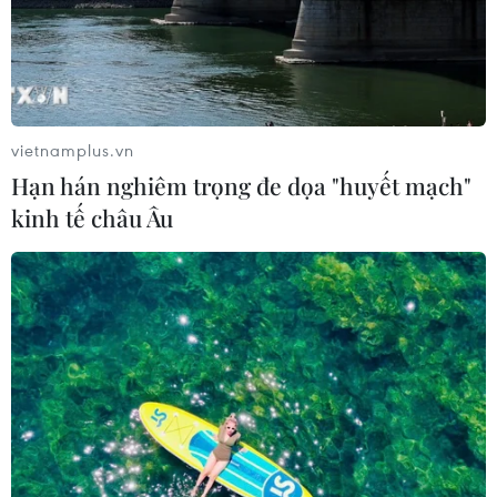
vietnamplus.vn
Hạn hán nghiêm trọng đe dọa "huyết mạch"
kinh tế châu Âu
Năm phụ nữ chia sẻ thẳng thắn về hành
trình thay đổi diện mạo
11/10/2016 07:51
Lần đầu tiên trên Đẹp/Vietnam+, 5 người phụ nữ có
những chia sẻ thẳng thắn về hành trình thay đổi diện