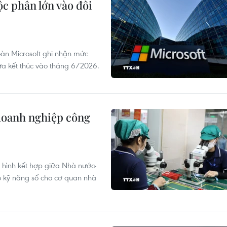
c phần lớn vào đối
oàn Microsoft ghi nhận mức
ừa kết thúc vào tháng 6/2026.
 doanh nghiệp công
ô hình kết hợp giữa Nhà nước-
 kỹ năng số cho cơ quan nhà