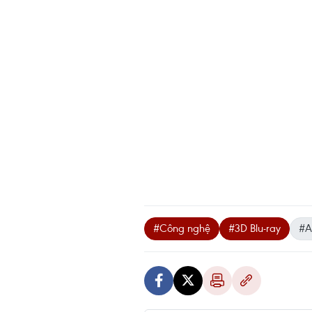
#Công nghệ
#3D Blu-ray
#