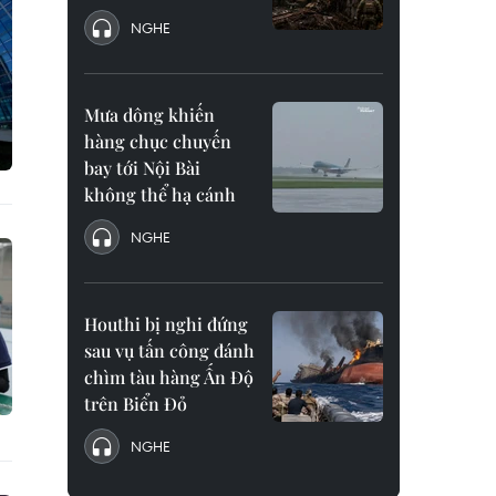
NGHE
Mưa dông khiến
hàng chục chuyến
bay tới Nội Bài
không thể hạ cánh
NGHE
Houthi bị nghi đứng
sau vụ tấn công đánh
chìm tàu hàng Ấn Độ
trên Biển Đỏ
NGHE