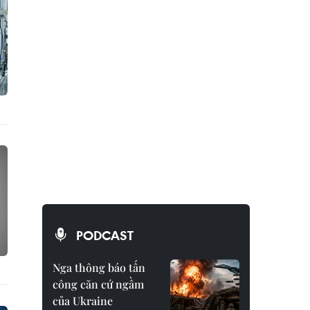
PODCAST
Nga thông báo tấn
công căn cứ ngầm
của Ukraine