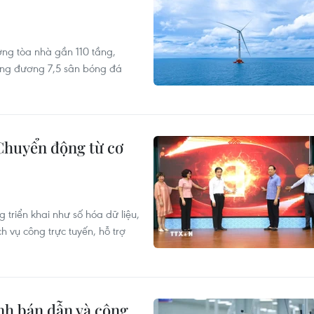
ng tòa nhà gần 110 tầng,
ương đương 7,5 sân bóng đá
 Chuyển động từ cơ
triển khai như số hóa dữ liệu,
 vụ công trực tuyến, hỗ trợ
ành bán dẫn và công