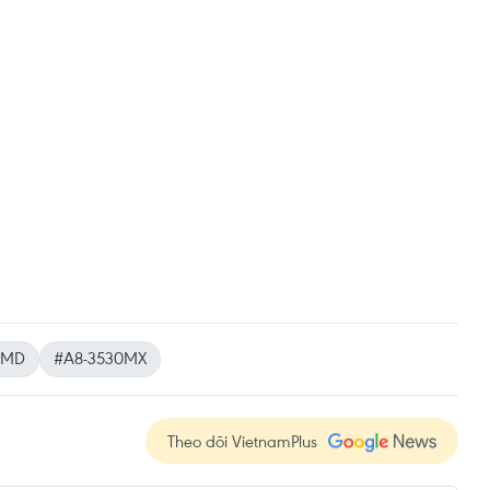
AMD
#A8-3530MX
Theo dõi VietnamPlus