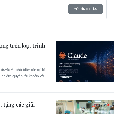
GỬI BÌNH LUẬN
ng trên loạt trình
uyệt AI phổ biến tồn tại lỗ
, chiếm quyền tài khoản và
 tặng các giải