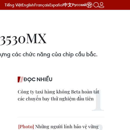
Tiếng Việt
English
Français
Español
中文
Русский
8-3530MX
 đựng các chức năng của chip cầu bắc.
ĐỌC NHIỀU
Công ty taxi hàng không Beta hoàn tất
các chuyến bay thử nghiệm đầu tiên
Những người lính bảo vệ vững