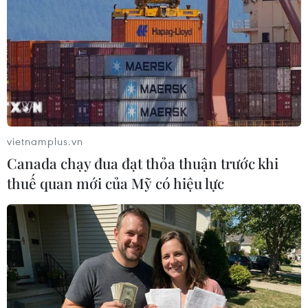
TIN LIÊN QUAN
vietnamplus.vn
Canada chạy đua đạt thỏa thuận trước khi
thuế quan mới của Mỹ có hiệu lực
Hàn Quốc: Xuất hiện ổ dịch COVID-19 tại
chợ cá Busan