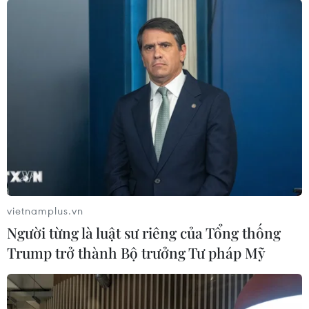
nhiều gia đình Hồi giáo phải góp tiền mua chung gia
súc để hiến tế, thậm chí cắt giảm các loại mứt, kẹo Arab
tiếp khách trong dịp lễ Eid al-Adha.
vietnamplus.vn
Người từng là luật sư riêng của Tổng thống
Trump trở thành Bộ trưởng Tư pháp Mỹ
Hàng nghìn xác chim di cư bị nghi nhiễm