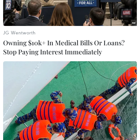
này.
JG Wentworth
Owning $10k+ In Medical Bills Or Loans?
Stop Paying Interest Immediately
Một con bò mắc bệnh viêm da nổi cục tại Ấn Độ. (Ảnh: Reuters)
Ngày 10/8, chính phủ Ấn Độ thông báo triển
khai tiêm vaccine do nước này sản xuất phòng
bệnh viêm da nổi cục ở trâu bò.
Vaccine có tên Lumpi-ProVac Ind do hai viện