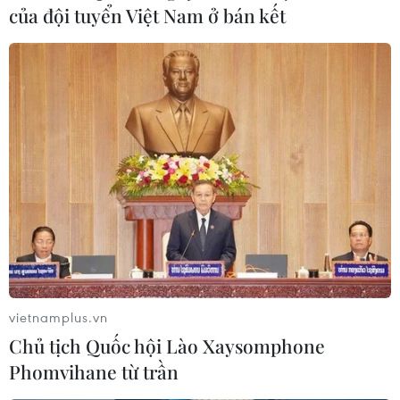
của đội tuyển Việt Nam ở bán kết
Lạm phát khiến người Hồi giáo "thắt lưng
buộc bụng" dịp lễ Eid al-Adha
vietnamplus.vn
Chủ tịch Quốc hội Lào Xaysomphone
10/07/2022 08:57
Phomvihane từ trần
Lạm phát đẩy giá các loại hàng hóa tăng cao khiến