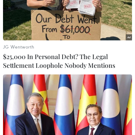
09/03/2021 10:57
Qua điều tra dịch tễ, cơ quan y tế địa phương đã xác
định được hơn 360 người tiếp xúc gần với các bệnh
nhân. Khoảng 1/4 lao động trong chợ phải nghỉ việc.
JG Wentworth
$25,000 In Personal Debt? The Legal
Settlement Loophole Nobody Mentions