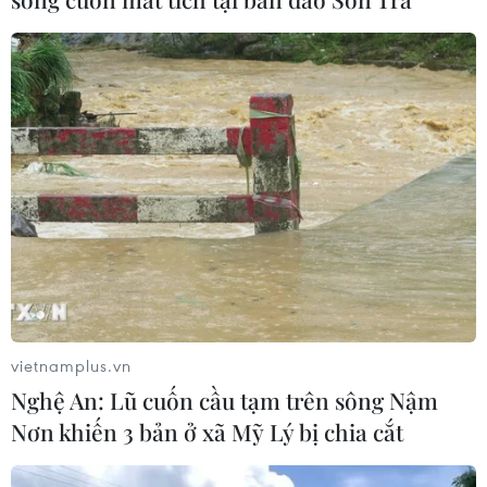
Nước thải từ máy bay có thể giúp
phát hiện sớm nguy cơ đại dịch
06/08/2026 22:30
Tây Ban Nha: 100 người thiệt mạng
trong vụ vượt biển ồ ạt vào Ceuta
06/08/2026 16:03
Xem thêm
vietnamplus.vn
Nghệ An: Lũ cuốn cầu tạm trên sông Nậm
Nơn khiến 3 bản ở xã Mỹ Lý bị chia cắt