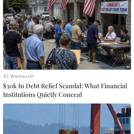
#Bệnh viêm da nổi cục
#Nở mồng long móng
#Tiêm vaccine
#Gia súc
Ấn Độ
Indonesia
JG Wentworth
$30k In Debt Relief Scandal: What Financial
Institutions Quietly Conceal
Theo dõi VietnamPlus