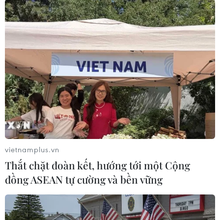
Bên cạnh việc tiêm phòng, chính phủ Indonesia
cũng đang thực hiện các biện pháp khác như
đảm bảo an toàn sinh học, điều trị, xét nghiệm
gia súc và siết chặt việc giết mổ gia súc nhằm
không chế dịch lây lan.
Thống kê cho thấy đến nay, 24 trong số 37 tỉnh
tại Indonesia đã ghi nhận các trường hợp gia
súc mắc bệnh FMD./.
(TTXVN/Vietnam+)
vietnamplus.vn
Thắt chặt đoàn kết, hướng tới một Cộng
đồng ASEAN tự cường và bền vững