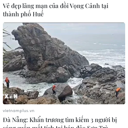
Vẻ đẹp lãng mạn của đồi Vọng Cảnh tại
Bánh xèo tôm nhảy - món ăn phải
thành phố Huế
thử khi đến Quy Nhơn
07/08/2026 00:00
Chưa có bằng chứng truyền máu trẻ
giúp chống lão hóa
06/08/2026 23:16
Xung đột Israel-Hamas: Ít nhất 300
trẻ em thiệt mạng trong 300 ngày
qua
vietnamplus.vn
06/08/2026 22:56
Đà Nẵng: Khẩn trương tìm kiếm 3 người bị
sóng cuốn mất tích tại bán đảo Sơn Trà