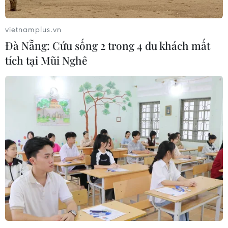
khuẩn Salmonella
07/08/2026 00:43
vietnamplus.vn
Đà Nẵng: Cứu sống 2 trong 4 du khách mất
Nước thải từ máy bay có thể giúp
tích tại Mũi Nghê
phát hiện sớm nguy cơ đại dịch
06/08/2026 22:30
Italy và Hy Lạp trở thành điểm nóng
của virus Tây sông Nile
06/08/2026 13:24
WHO ghi nhận tín hiệu tích cực từ
thử nghiệm điều trị Ebola tại Congo
04/08/2026 22:42