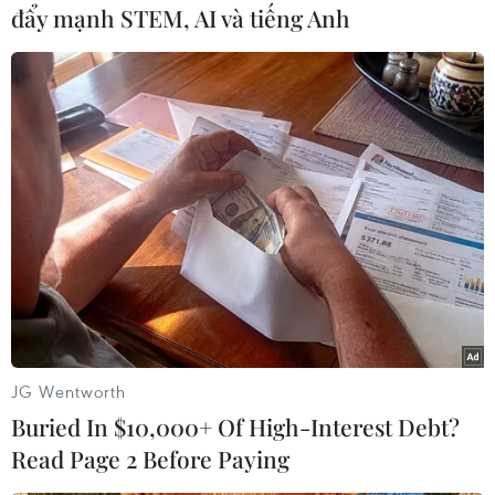
dọa nghiêm trọng đối với ngành chăn nuôi.
đẩy mạnh STEM, AI và tiếng Anh
Virus cúm lây lan tự nhiên từ các loài chim
hoang dã sang vật nuôi, các loài chim cũng như
những loài động vật khác./.
(TTXVN/Vietnam+)
JG Wentworth
Buried In $10,000+ Of High-Interest Debt?
Read Page 2 Before Paying