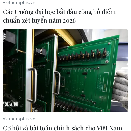
vietnamplus.vn
Các trường đại học bắt đầu công bố điểm
chuẩn xét tuyển năm 2026
Báo động xu hướng gia tăng người
trẻ mắc ung thư
04/08/2026 14:10
Mỹ ghi nhận ca tử vong đầu tiên
trong mùa dịch cyclosporiasis
04/08/2026 07:11
Phát hiện mới về quá trình lão hóa
của con người
vietnamplus.vn
02/08/2026 13:31
Cơ hội và bài toán chính sách cho Việt Nam