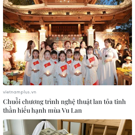
#Cúm gia cầm
#Chim di cư
#Virus cúm
#Ổ dịch
#Chim hoang dã
Canada
Theo dõi VietnamPlus
vietnamplus.vn
Chuỗi chương trình nghệ thuật lan tỏa tinh
thần hiếu hạnh mùa Vu Lan
TIN LIÊN QUAN