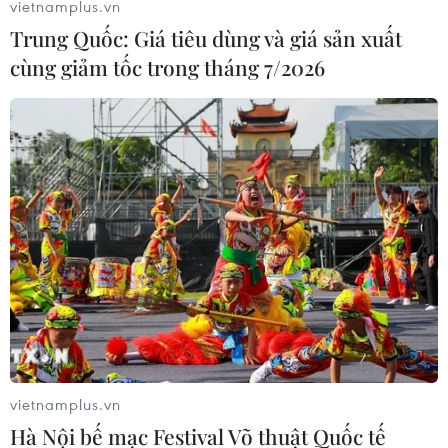
vietnamplus.vn
Trung Quốc: Giá tiêu dùng và giá sản xuất
cùng giảm tốc trong tháng 7/2026
Nghiên cứu mới: Virus cúm gia cầm H5N1
tiếp tục tiến hóa
11/07/2022 13:31
Nghiên cứu được đăng tải trên tạp chí Emerging
Microbes & Infection cho thấy virus H5N1 bùng phát ở
Hà Lan hồi tháng 10/2020 là tái tổ hợp của virus cúm
gia cầm H5N8 với các chủng cúm H1N1 và H3N8.
vietnamplus.vn
Hà Nội bế mạc Festival Võ thuật Quốc tế