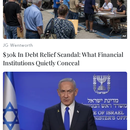
Kể từ cuối tháng 11/2021 đến nay, Pháp đã buộc phải
tiêu hủy hơn 13 triệu con gia cầm nhằm ngăn chặn chuỗi
lây lan của dịch bệnh, vốn được cho là do các loài chim
hoang dã di cư mang tới.
JG Wentworth
$30k In Debt Relief Scandal: What Financial
Institutions Quietly Conceal