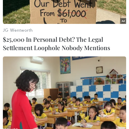
trắng...
JG Wentworth
$25,000 In Personal Debt? The Legal
Settlement Loophole Nobody Mentions
Xác nhiều con chim bị chết nghi do mắc cúm gia cầm tại
Newfoundland, Canada ngày 25/7/2022. (Ảnh: Reuters)
Cơ quan chức năng Canada cho biết hàng nghìn
xác chim biển di cư đã trôi dạt vào các bờ biển