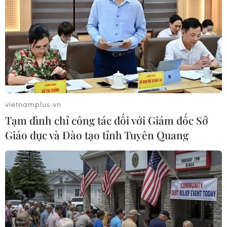
vietnamplus.vn
Tạm đình chỉ công tác đối với Giám đốc Sở
Giáo dục và Đào tạo tỉnh Tuyên Quang
Pháp đối mặt dịch cúm gia cầm tồi tệ
nhất từ trước đến nay
11/04/2022 12:22