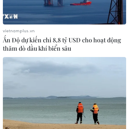
vietnamplus.vn
Ấn Độ dự kiến chi 8,8 tỷ USD cho hoạt động
thăm dò dầu khí biển sâu
TIN CÙNG CHUYÊN MỤC
Cộng hòa Dân chủ Congo ghi nhận
hơn 300 trẻ em tử vong do Ebola
08/08/2026 15:21
Ớt nhập khẩu từ Mexico khiến hàng
trăm người tiêu dùng Mỹ nhiễm