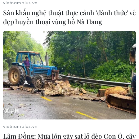
vietnamplus.vn
Sân khấu nghệ thuật thực cảnh 'đánh thức' vẻ
Xem thêm
đẹp huyền thoại vùng hồ Nà Hang
CƠ QUAN CHỦ QUẢN: THÔNG TẤN XÃ VIỆT NAM
Tổng Biên tập: TRẦN TIẾN DUẨN
Phó Tổng Biên tập: NGUYỄN THỊ TÁM, KHÚC THANH
THỦY
Sở hữu trí tuệ
Quy định sử dụng
RSS
Hỗ trợ
vietnamplus.vn
Ngôn ngữ
TTXVN
Lâm Đồng: Mưa lớn gây sạt lở đèo Con Ó, cây