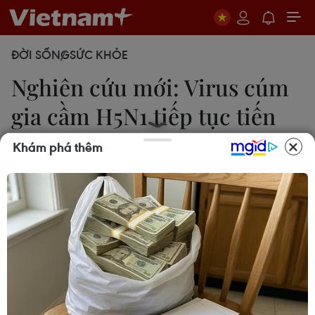
ĐỜI SỐNG
SỨC KHỎE
Nghiên cứu mới: Virus cúm
gia cầm H5N1 tiếp tục tiến
hóa
Khám phá thêm
Lan Phương
11/07/2022 13:31
Nghiên cứu được đăng tải trên tạp chí Emerging
Microbes & Infection cho thấy virus H5N1 bùng
phát ở Hà Lan hồi tháng 10/2020 là tái tổ hợp của
virus cúm gia cầm H5N8 với các chủng cúm H1N1