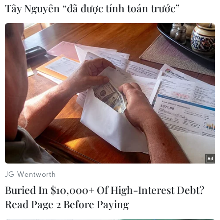
Tây Nguyên “đã được tính toán trước”
#Virus H5N1
#Dịch cúm gia cầm
#H1N1
#Chim hoang dã
Theo dõi VietnamPlus
JG Wentworth
Buried In $10,000+ Of High-Interest Debt?
Read Page 2 Before Paying
TIN LIÊN QUAN