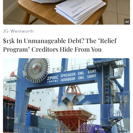
và H3N8.
JG Wentworth
$15k In Unmanageable Debt? The "Relief
Program" Creditors Hide From You
Gia cầm tại một trang trại ở Crannes-en-Champagne, miền
Tây Pháp. (Ảnh: AFP/TTXVN)
Viện Nghiên cứu thú y Cáp Nhĩ Tân thuộc Học
viện Khoa học Nông nghiệp Trung Quốc mới