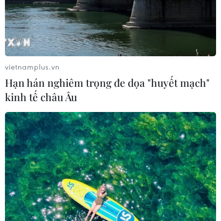
Nước thải từ máy bay có thể giúp
phát hiện sớm nguy cơ đại dịch
06/08/2026 22:30
vietnamplus.vn
Hạn hán nghiêm trọng đe dọa "huyết mạch"
Italy và Hy Lạp trở thành điểm nóng
kinh tế châu Âu
của virus Tây sông Nile
06/08/2026 13:24
WHO ghi nhận tín hiệu tích cực từ
thử nghiệm điều trị Ebola tại Congo
04/08/2026 22:42