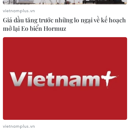
bao giờ "hóa rồng"?
vietnamplus.vn
02/08/2026 11:38
Giá dầu tăng trước những lo ngại về kế hoạch
mở lại Eo biển Hormuz
Yếu tố di truyền có thể quyết định
quá trình phát triển ung thư
02/08/2026 09:43
Phương pháp mới giúp phát hiện
sớm bệnh Alzheimer
30/07/2026 14:27
Virus H5N1 lây lan trong quần thể
vietnamplus.vn
chim bản địa tại Australia