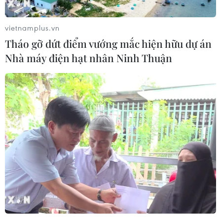
vietnamplus.vn
Tháo gỡ dứt điểm vướng mắc hiện hữu dự án
Nhà máy điện hạt nhân Ninh Thuận
Mỹ thông báo ca đầu tiên nhiễm cúm gia
cầm H5 ở người
29/04/2022 06:39
Bệnh nhân có xét nghiệm dương tính với virus cúm A
(H5) và liên quan đến hoạt động tiêu hủy những con gia
cầm được cho là đã nhiễm virus cúm H5N1.