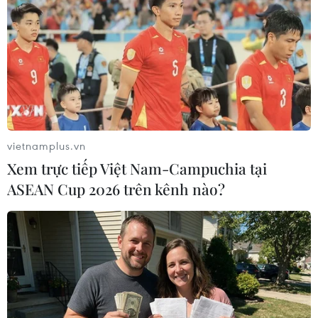
nhất từ trước đến nay
11/04/2022 12:22
Kể từ cuối tháng 11/2021 đến nay, Pháp đã buộc phải
tiêu hủy hơn 13 triệu con gia cầm nhằm ngăn chặn chuỗi
lây lan của dịch bệnh, vốn được cho là do các loài chim
hoang dã di cư mang tới.
vietnamplus.vn
Xem trực tiếp Việt Nam-Campuchia tại
ASEAN Cup 2026 trên kênh nào?