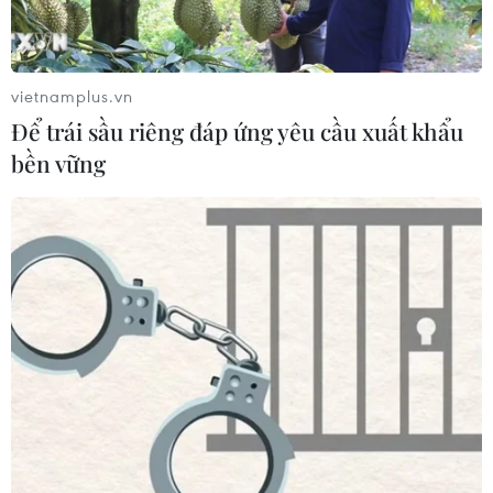
ung thư phổi ở người trẻ không hút
thuốc
17/07/2026 01:00
vietnamplus.vn
Để trái sầu riêng đáp ứng yêu cầu xuất khẩu
Xem thêm
bền vững
CƠ QUAN CHỦ QUẢN: THÔNG TẤN XÃ VIỆT NAM
Tổng Biên tập: TRẦN TIẾN DUẨN
Phó Tổng Biên tập: NGUYỄN THỊ TÁM, KHÚC THANH
THỦY