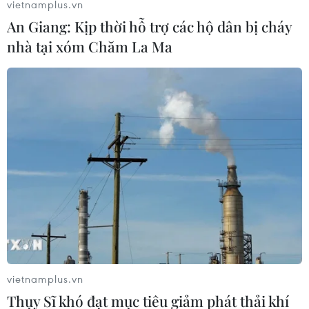
vietnamplus.vn
An Giang: Kịp thời hỗ trợ các hộ dân bị cháy
nhà tại xóm Chăm La Ma
vietnamplus.vn
Thụy Sĩ khó đạt mục tiêu giảm phát thải khí