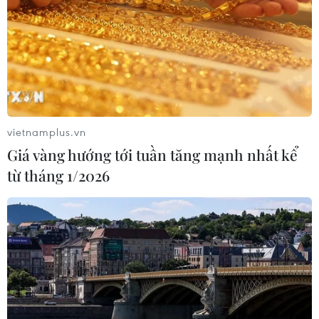
vietnamplus.vn
Giá vàng hướng tới tuần tăng mạnh nhất kể
từ tháng 1/2026
TIN CÙNG CHUYÊN MỤC
Ớt nhập khẩu từ Mexico khiến hàng
trăm người tiêu dùng Mỹ nhiễm
khuẩn Salmonella
07/08/2026 00:43