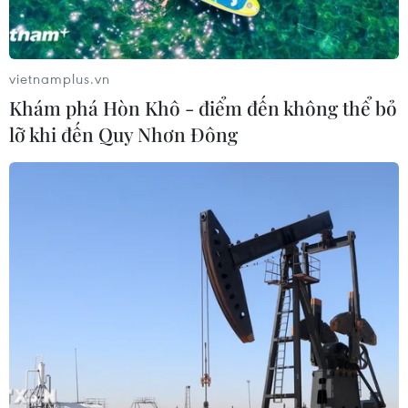
Báo động xu hướng gia tăng người
trẻ mắc ung thư
04/08/2026 14:10
vietnamplus.vn
Khám phá Hòn Khô - điểm đến không thể bỏ
lỡ khi đến Quy Nhơn Đông
Mỹ ghi nhận ca tử vong đầu tiên
trong mùa dịch cyclosporiasis
04/08/2026 07:11
Phát hiện mới về quá trình lão hóa
của con người
02/08/2026 13:31
Sâm Ngọc Linh: Báu vật trong tay,