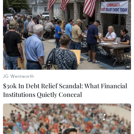
South Carolina, nơi đã phát hiện ca nhiễm cúm gia cầm
đầu tiên ở vịt trời vào tuần trước.
JG Wentworth
$30k In Debt Relief Scandal: What Financial
Institutions Quietly Conceal
Pháp đối mặt dịch cúm gia cầm tồi tệ