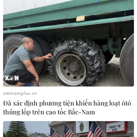
vietnamplus.vn
Mỹ phát hiện thêm các ca nhiễm cúm gia
Đã xác định phương tiện khiến hàng loạt ôtô
cầm ở chim hoang dã
thủng lốp trên cao tốc Bắc-Nam
19/01/2022 11:34
Hai ca nhiễm cúm gia cầm mới được phát hiện ở hạt
Hyde, bang North Carolina và ở hạt Colleton, bang