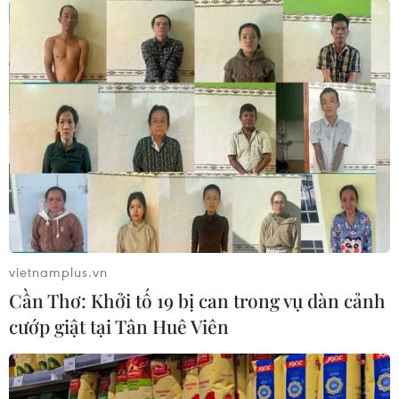
TIN CÙNG CHUYÊN MỤC
Xe tải va chạm xe máy tại Đắk Lắk
vietnamplus.vn
làm hai người thương vong
Cần Thơ: Khởi tố 19 bị can trong vụ dàn cảnh
08/08/2026 14:58
cướp giật tại Tân Huê Viên
Chuyển Bộ Công an thông tin 7 cá