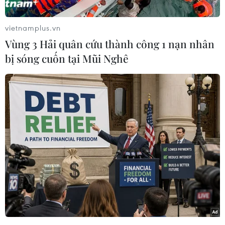
vietnamplus.vn
Vùng 3 Hải quân cứu thành công 1 nạn nhân
bị sóng cuốn tại Mũi Nghê