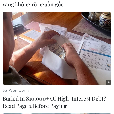
vàng không rõ nguồn gốc
(TTXVN)
JG Wentworth
Buried In $10,000+ Of High-Interest Debt?
Read Page 2 Before Paying
#Khánh Hòa
#Cam Ranh
#Tàu ngầm Hà Nội