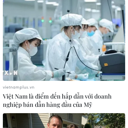
#Thượng cờ
TP. Hà Nội
Anh
Việt Nam
Theo dõi VietnamPlus
TIN LIÊN QUAN
vietnamplus.vn
Việt Nam là điểm đến hấp dẫn với doanh
nghiệp bán dẫn hàng đầu của Mỹ