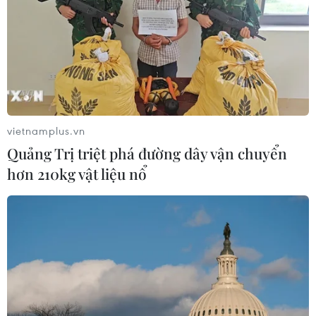
08/08/2026 13:13
Tai nạn lao động tại Lâm Đồng khiến
hai công nhân thương vong
08/08/2026 12:32
vietnamplus.vn
Quảng Trị triệt phá đường dây vận chuyển
Đội K93 quy tập được 11 bộ hài cốt liệt
hơn 210kg vật liệu nổ
sỹ trên địa bàn An Giang
08/08/2026 11:11
Mở rộng không gian cống hiến cho
cộng đồng người Việt Nam ở nước
ngoài