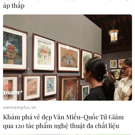
áp thấp
vietnamplus.vn
Khám phá vẻ đẹp Văn Miếu-Quốc Tử Giám
qua 120 tác phẩm nghệ thuật đa chất liệu