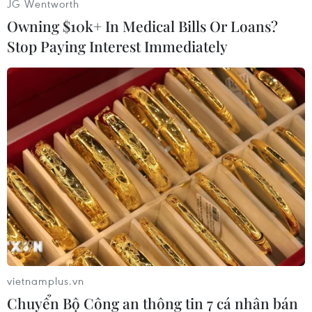
JG Wentworth
Owning $10k+ In Medical Bills Or Loans?
Stop Paying Interest Immediately
vietnamplus.vn
Chuyển Bộ Công an thông tin 7 cá nhân bán