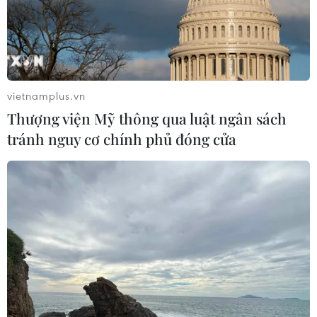
08/08/2026 11:00
Phú Thọ làm rõ sự cố y khoa khiến bé
trai 8 tuổi tử vong sau mổ ruột thừa
08/08/2026 10:28
vietnamplus.vn
Thượng viện Mỹ thông qua luật ngân sách
tránh nguy cơ chính phủ đóng cửa
Đà Nẵng: Hỗ trợ 700 triệu đồng cho
đồng bào nghèo xã Hùng Sơn
08/08/2026 09:58
Hiện trường vụ ghe gỗ phát
nổ trên sông Sài Gòn khiến một
người thiệt mạng
08/08/2026 09:03