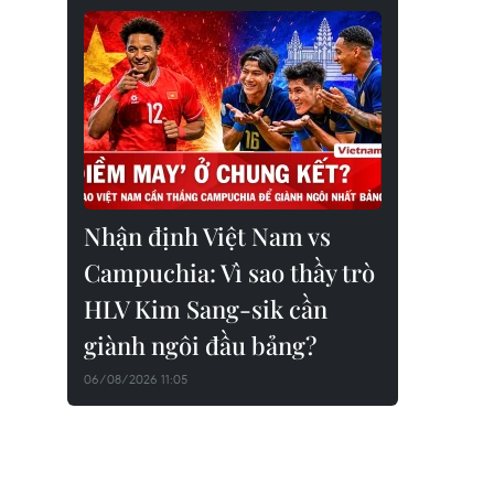
Nhận định Việt Nam vs
Campuchia: Vì sao thầy trò
HLV Kim Sang-sik cần
giành ngôi đầu bảng?
06/08/2026 11:05