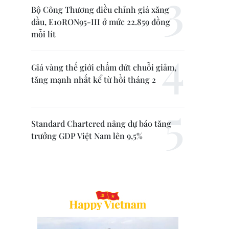
Bộ Công Thương điều chỉnh giá xăng
dầu, E10RON95-III ở mức 22.859 đồng
mỗi lít
Giá vàng thế giới chấm dứt chuỗi giảm,
tăng mạnh nhất kể từ hồi tháng 2
Standard Chartered nâng dự báo tăng
trưởng GDP Việt Nam lên 9,5%