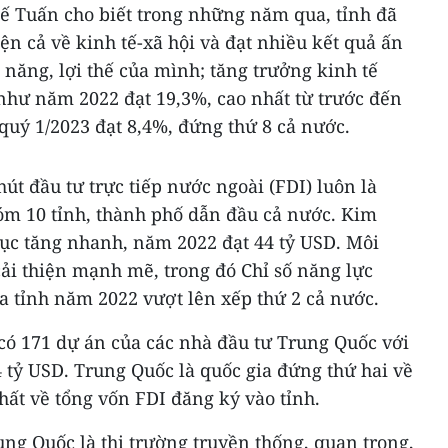
ế Tuấn cho biết trong những năm qua, tỉnh đã
ện cả về kinh tế-xã hội và đạt nhiều kết quả ấn
 năng, lợi thế của mình; tăng trưởng kinh tế
 như năm 2022 đạt 19,3%, cao nhất từ trước đến
quý 1/2023 đạt 8,4%, đứng thứ 8 cả nước.
 hút đầu tư trực tiếp nước ngoài (FDI) luôn là
hóm 10 tỉnh, thành phố dẫn đầu cả nước. Kim
tục tăng nhanh, năm 2022 đạt 44 tỷ USD. Môi
ải thiện mạnh mẽ, trong đó Chỉ số năng lực
ủa tỉnh năm 2022 vượt lên xếp thứ 2 cả nước.
 có 171 dự án của các nhà đầu tư Trung Quốc với
4 tỷ USD. Trung Quốc là quốc gia đứng thứ hai về
hất về tổng vốn FDI đăng ký vào tỉnh.
ng Quốc là thị trường truyền thống, quan trọng,