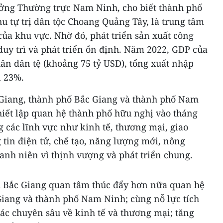
ởng Thường trực Nam Ninh, cho biết thành phố
 tự trị dân tộc Choang Quảng Tây, là trung tâm
h của khu vực. Nhờ đó, phát triển sản xuất công
uy trì và phát triển ổn định. Năm 2022, GDP của
ân dân tệ (khoảng 75 tỷ USD), tổng xuất nhập
n 23%.
 Giang, thành phố Bắc Giang và thành phố Nam
hiết lập quan hệ thành phố hữu nghị vào tháng
ng các lĩnh vực như kinh tế, thương mại, giao
ng tin điện tử, chế tạo, năng lượng mới, nông
hanh niên vì thịnh vượng và phát triển chung.
h Bắc Giang quan tâm thúc đẩy hơn nữa quan hệ
Giang và thành phố Nam Ninh; cùng nỗ lực tích
ác chuyên sâu về kinh tế và thương mại; tăng