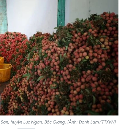
ng Sơn, huyện Lục Ngạn, Bắc Giang. (Ảnh: Danh Lam/TTXVN)