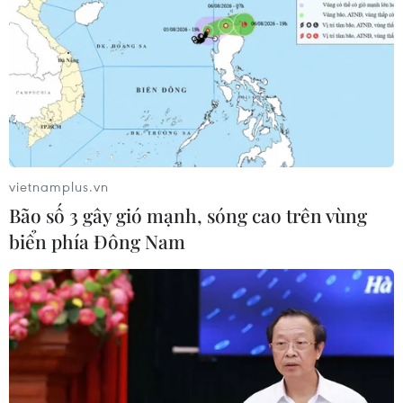
pháp luật
04/08/2026 04:55
Gia Lai: Phát hiện hơn 3,4 tấn mỹ
phẩm không có phiếu công bố sản
phẩm
04/08/2026 04:48
vietnamplus.vn
Bão số 3 gây gió mạnh, sóng cao trên vùng
Làm rõ toàn bộ chuỗi hành vi
biển phía Đông Nam
gây rối trật tự công cộng của Khánh
Sky
04/08/2026 04:15
Tuyên Quang: Xử phạt đối tượng
phát ngôn xúc phạm, kỳ thị dân tộc