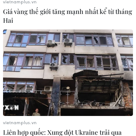
vietnamplus.vn
máy xúc có thể xúc được khoảng 30-70 xe ôtô tải
Giá vàng thế giới tăng mạnh nhất kể từ tháng
đất sét. Riêng số tiền bán đất sét làm gạch, hai
Hai
đối tượng đã thu lợi bất chính gần 2,5 tỷ đồng.
Theo thông tin ban đầu, ước tính, hàng trăm
triệu mét khối đất (đất thó và đất sét trắng) đã bị
các đối tượng trên khai thác đem bán cho các
nhà máy, công ty sản xuất gạch.
Với mỗi xe đất thó, các đối tượng bán với giá 1,5
triệu đồng, còn đất sét trắng được bán với giá
90.000 đồng/m3.
Hiện cơ quan công an đang tiếp tục điều tra mở
rộng./.
vietnamplus.vn
(TTXVN/Vietnam+)
Liên hợp quốc: Xung đột Ukraine trải qua