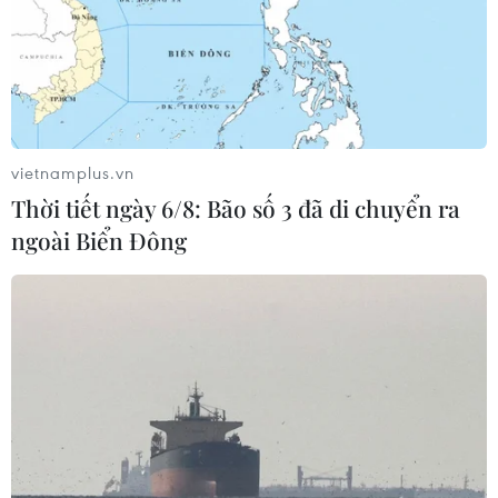
vietnamplus.vn
Thời tiết ngày 6/8: Bão số 3 đã di chuyển ra
ngoài Biển Đông
Bắt giữ 14 tàu khai thác, vận chuyển cát
trái phép trên sông Hồng
19/11/2016 11:09
Lực lượng chức năng đã phát hiện, tổ chức vây bắt 14