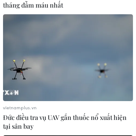
tháng đẫm máu nhất
#Sản xuất gạch
#Sân bay Nội Bài
vietnamplus.vn
#Công an thành phố Hà Nội
#Đất sét
Đức điều tra vụ UAV gắn thuốc nổ xuất hiện
#Khai thác tài nguyên
#Lò nung
#Nuôi trồng thủy sản
tại sân bay
TP. Hà Nội