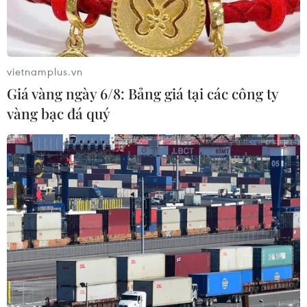
thành phố Hà Nội cho biết đã khởi tố bị can,
thực hiện lệnh bắt tạm giam đối với Nguyễn
Văn Phúc, sinh năm 1969, trú tại xã Tiên Dược,
huyện Sóc Sơn, Hà Nội và Nguyễn Văn Ngợi
vietnamplus.vn
sinh năm 1967, trú tại xã Đông Xuân, huyện Sóc
Giá vàng ngày 6/8: Bảng giá tại các công ty
Sơn, Hà Nội về hành vi "Vi phạm các quy định
vàng bạc đá quý
về khai thác tài nguyên (đất)" theo Điều 172 Bộ
luật Hình sự.
Trước đó như TTXVN đã đưa tin, ngày 5/12, các
lực lượng Công an Hà Nội bất ngờ kiểm tra khu
đất tại cánh đồng nằm giữa sân bay Nội Bài và
khu công nghiệp Nội Bài, trên địa bàn huyện
Sóc Sơn, do Phúc và Ngợi là chủ đất.
Lực lượng chức năng phát hiện có 3 máy xúc
đang xúc đất sét đưa lên thùng của 3 xe ôtô có