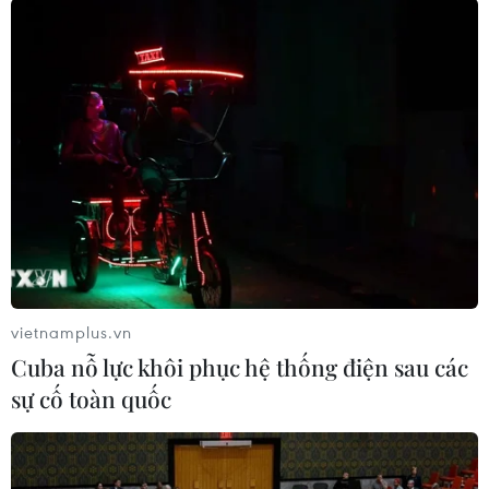
Theo dõi VietnamPlus
TIN LIÊN QUAN
vietnamplus.vn
Cuba nỗ lực khôi phục hệ thống điện sau các
sự cố toàn quốc