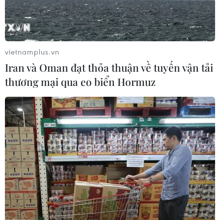
tàu cùng nhiều đối tượng đang hoạt động khai thác và
vận chuyển cát trái phép tại tuyến sông Hồng, địa bàn
Hà Nội.
vietnamplus.vn
Iran và Oman đạt thỏa thuận về tuyến vận tải
thương mại qua eo biển Hormuz
Xử lý trách nhiệm người đứng đầu trong