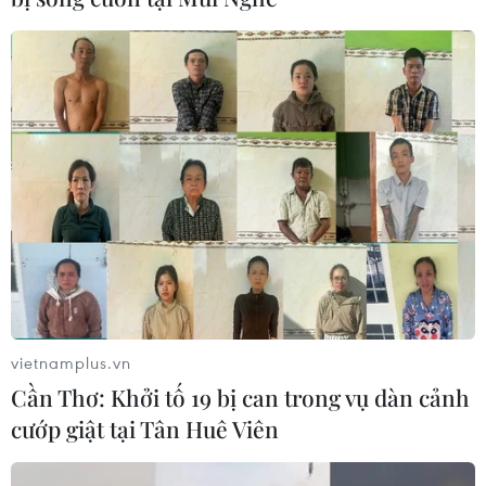
Khi Tổng thống Mỹ Trump chuẩn bị cuộc gặp thượng
đỉnh lần hai với nhà lãnh đạo Triều Tiên Kim Jong-un,
ông sẽ muốn tái hiện bầu không khí hồi hộp chờ đợi,
những màn đặt cược "được ăn cả ngã về không."
vietnamplus.vn
Cần Thơ: Khởi tố 19 bị can trong vụ dàn cảnh
cướp giật tại Tân Huê Viên