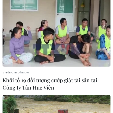
vietnamplus.vn
TIN CÙNG CHUYÊN MỤC
Khởi tố 19 đối tượng cướp giật tài sản tại
Thượng viện Mỹ thông qua luật ngân
Công ty Tân Huê Viên
sách tránh nguy cơ chính phủ đóng
cửa
08/08/2026 13:31