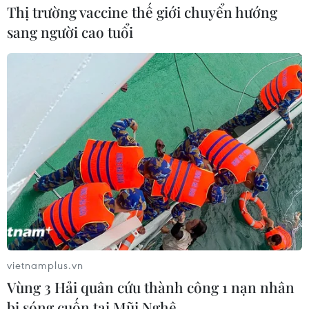
năm 2020.
Thị trường vaccine thế giới chuyển hướng
sang người cao tuổi
Những con bài chính trong năm thứ ba tại
vietnamplus.vn
nhiệm của ông Trump
Vùng 3 Hải quân cứu thành công 1 nạn nhân
bị sóng cuốn tại Mũi Nghê
16/02/2019 00:59