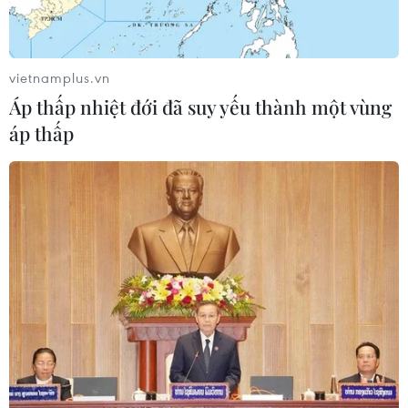
vietnamplus.vn
#Bầu cử tổng thống Mỹ
#Đảng Dân chủ
#Instagram
Áp thấp nhiệt đới đã suy yếu thành một vùng
#Tranh cử tổng thống
#Báo cáo tài chính
Mỹ
áp thấp
Theo dõi VietnamPlus
TIN LIÊN QUAN