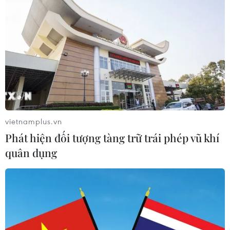
Mỹ truy tố đối tượng bị bắt tại sân
golf của Tổng thống Trump
05/08/2026 06:57
Mỹ cấm xuất khẩu vật liệu pin tái chế
và phế liệu vonfram trong một năm
vietnamplus.vn
05/08/2026 06:53
Phát hiện đối tượng tàng trữ trái phép vũ khí
quân dụng
Brazil hạ cấp quan hệ với Argentina,
căng thẳng ngoại giao với Mỹ
05/08/2026 03:55