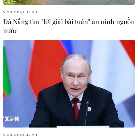
Quốc hội
vietnamplus.vn
07/08/2026 00:25
Đà Nẵng tìm "lời giải bài toán" an ninh nguồn
nước
Mexico triển khai hàng nghìn binh sỹ
bảo vệ các vùng trồng bơ trọng điểm
07/08/2026 00:09
Mỹ: Lãi suất thế chấp tăng lên mức
cao nhất kể từ tháng Bảy năm ngoái
07/08/2026 00:05
Mỹ siết chặt quyền công dân theo nơi
sinh, mở rộng chống “du lịch sinh
vietnamplus.vn
con”