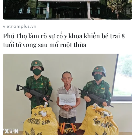
vietnamplus.vn
Phú Thọ làm rõ sự cố y khoa khiến bé trai 8
tuổi tử vong sau mổ ruột thừa