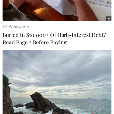
JG Wentworth
Buried In $10,000+ Of High-Interest Debt?
Read Page 2 Before Paying
Ứng cử viên Beto O’Rourke. (Nguồn: Getty Images)
Theo New York Times, ứng cử viên Beto
O’Rourke cho biết ông sẽ sớm công bố quyết
định của mình về việc có tham gia cuộc chạy
đua bầu cử tổng thống Mỹ năm 2020 hay không.
Giống như các thành viên khác của đảng Dân
chủ, ông sẽ phải chịu áp lực khi bước vào một