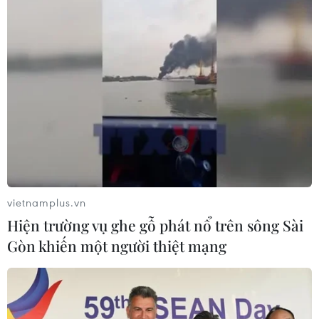
Tổng thống Donald Trump đặt cược vào
thượng đỉnh Mỹ-Triều lần hai
23/02/2019 23:32
Cuộc gặp thượng đỉnh Mỹ-Triều dự kiến diễn ra tại Hà
Nội mang lại cơ hội để thay đổi vị thế chính trị của ông
Trump sau thất bại của đảng Cộng hòa trong cuộc bầu
cử giữa nhiệm kỳ hồi tháng 11/2018.
vietnamplus.vn
Hiện trường vụ ghe gỗ phát nổ trên sông Sài
Gòn khiến một người thiệt mạng