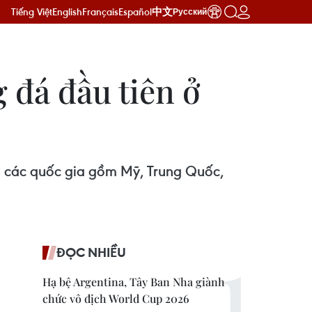
Tiếng Việt
English
Français
Español
中文
Русский
 đá đầu tiên ở
u các quốc gia gồm Mỹ, Trung Quốc,
ĐỌC NHIỀU
Hạ bệ Argentina, Tây Ban Nha giành
chức vô địch World Cup 2026