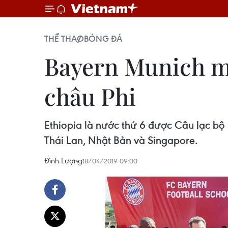
THỂ THAO
BÓNG ĐÁ
Bayern Munich mở
châu Phi
Ethiopia là nước thứ 6 được Câu lạc b
Thái Lan, Nhật Bản và Singapore.
Đình Lượng
18/04/2019 09:00