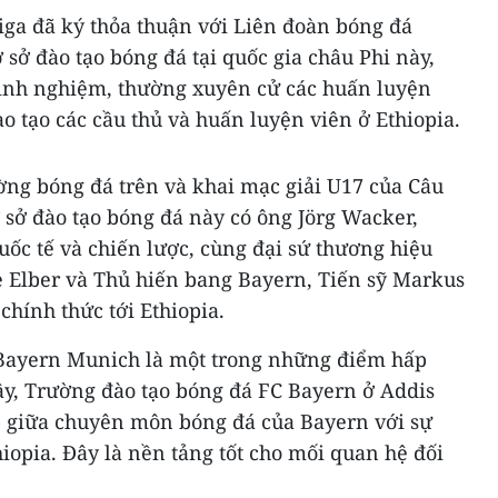
ga đã ký thỏa thuận với Liên đoàn bóng đá
 sở đào tạo bóng đá tại quốc gia châu Phi này,
kinh nghiệm, thường xuyên cử các huấn luyện
ào tạo các cầu thủ và huấn luyện viên ở Ethiopia.
ờng bóng đá trên và khai mạc giải U17 của Câu
 sở đào tạo bóng đá này có ông Jörg Wacker,
ốc tế và chiến lược, cùng đại sứ thương hiệu
 Elber và Thủ hiến bang Bayern, Tiến sỹ Markus
chính thức tới Ethiopia.
 Bayern Munich là một trong những điểm hấp
ây, Trường đào tạo bóng đá FC Bayern ở Addis
 giữa chuyên môn bóng đá của Bayern với sự
hiopia. Đây là nền tảng tốt cho mối quan hệ đối