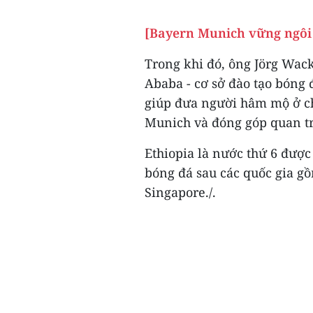
[Bayern Munich vững ngôi 
Trong khi đó, ông Jörg Wac
Ababa - cơ sở đào tạo bóng đ
giúp đưa người hâm mộ ở ch
Munich và đóng góp quan trọ
Ethiopia là nước thứ 6 được
bóng đá sau các quốc gia g
Singapore./.