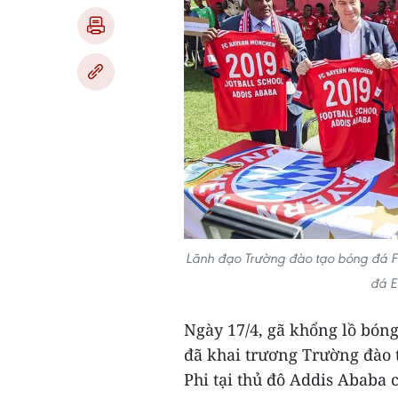
Lãnh đạo Trường đào tạo bóng đá F
đá E
Ngày 17/4, gã khổng lồ bón
đã khai trương Trường đào 
Phi tại thủ đô Addis Ababa c