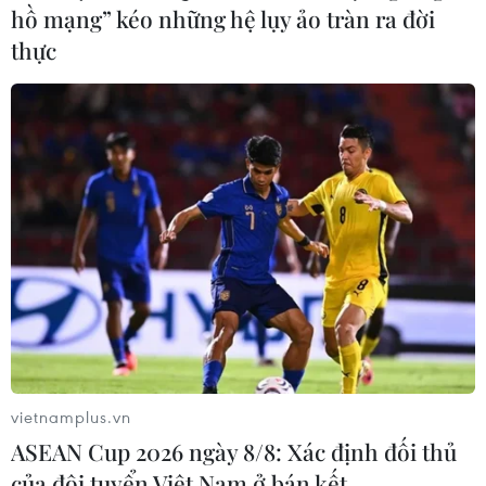
hồ mạng” kéo những hệ lụy ảo tràn ra đời
thực
vietnamplus.vn
ASEAN Cup 2026 ngày 8/8: Xác định đối thủ
của đội tuyển Việt Nam ở bán kết