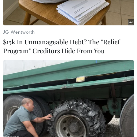
JG Wentworth
$15k In Unmanageable Debt? The "Relief
Program" Creditors Hide From You
Jose Mourinho ca ngợi Bundeslia. (Nguồn: AP)
Trong buổi phỏng vấn với SportBild, huấn luyện
viên Jose Mourinho đã lên tiếng ca ngợi
Bundesliga và tỏ ra hứng thú trước viễn cảnh sẽ
làm việc tại giải đấu này trong tương lai.