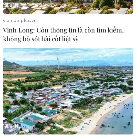
Xem thêm
vietnamplus.vn
Vĩnh Long: Còn thông tin là còn tìm kiếm,
không bỏ sót hài cốt liệt sỹ
CƠ QUAN CHỦ QUẢN: THÔNG TẤN XÃ VIỆT NAM
Tổng Biên tập: TRẦN TIẾN DUẨN
Phó Tổng Biên tập: NGUYỄN THỊ TÁM, KHÚC THANH
THỦY
Sở hữu trí tuệ
Quy định sử dụng
RSS
Hỗ trợ
Ngôn ngữ
TTXVN
Dịch vụ tin
Quảng cáo