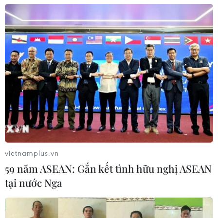
06/08/2026 07:25
Chủ tịch Liên đoàn Bóng đá thế giới
chịu sức ép chưa từng có
06/08/2026 04:12
Futsal Việt Nam bất bại sau trận hòa
khó tin trước chủ nhà Thái Lan
06/08/2026 02:38
vietnamplus.vn
59 năm ASEAN: Gắn kết tình hữu nghị ASEAN
Toàn cảnh ASEAN Cup: Thái
tại nước Nga
Lan "thắng như chẻ tre", thách thức
tuyển Việt Nam
05/08/2026 07:15