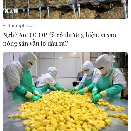
hàng phòng ngự trước bán kết
ASEAN Cup?
08/08/2026 00:13
vietnamplus.vn
Nghệ An: OCOP đã có thương hiệu, vì sao
ASEAN Cup 2026: Truyền thông
nông sản vẫn lo đầu ra?
châu Á ca ngợi chiến thắng của tuyển
Việt Nam
07/08/2026 22:58
HLV Kim Sang-sik: 'Tôi mong Đình
Bắc vươn xa hơn tầm Đông Nam Á'
07/08/2026 16:54
ASEAN Cup 2026: Tuyển Việt Nam