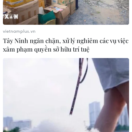
Bundesliga mùa này - điều đó sẽ được quyết định ở trận
"chung kết" của mùa giải tại Allianz.
vietnamplus.vn
Tây Ninh ngăn chặn, xử lý nghiêm các vụ việc
xâm phạm quyền sở hữu trí tuệ
Cận cảnh Bayern Munich thắng