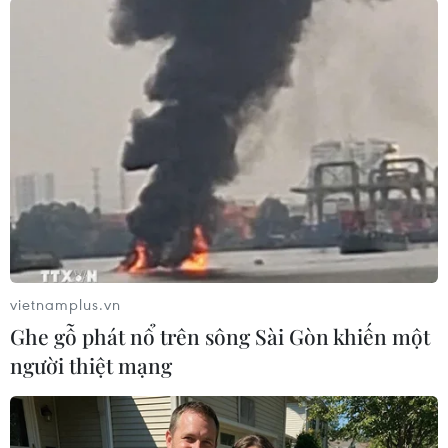
#Niko Kovac
Đức
Theo dõi VietnamPlus
TIN LIÊN QUAN
vietnamplus.vn
Ghe gỗ phát nổ trên sông Sài Gòn khiến một
người thiệt mạng