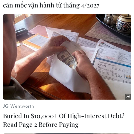
cán mốc vận hành từ tháng 4/2027
Manchester United./.
(Vietnam+)
JG Wentworth
Buried In $10,000+ Of High-Interest Debt?
Read Page 2 Before Paying
#Jose Mourinho
#Bayern Munich
#Bundesliga