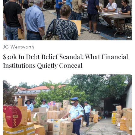
JG Wentworth
$30k In Debt Relief Scandal: What Financial
Institutions Quietly Conceal
Bayern Munich - Borussia Dortmund:
Trận 'chung kết' của mùa giải
05/04/2019 23:53
Bayern hay Dortmund xứng đáng là nhà vô địch