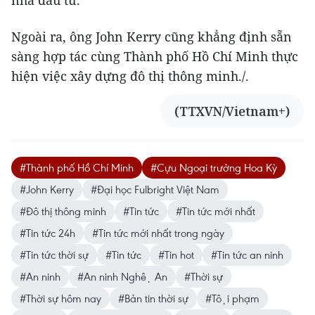
nhà đầu tư.
Ngoài ra, ông John Kerry cũng khẳng định sẵn
sàng hợp tác cùng Thành phố Hồ Chí Minh thực
hiện việc xây dựng đô thị thông minh./.
(TTXVN/Vietnam+)
#Thành phố Hồ Chí Minh
#Cựu Ngoại trưởng Hoa Kỳ
#John Kerry
#Đại học Fulbright Việt Nam
#Đô thị thông minh
#Tin tức
#Tin tức mới nhất
#Tin tức 24h
#Tin tức mới nhất trong ngày
#Tin tức thời sự
#Tin tức
#Tin hot
#Tin tức an ninh
#An ninh
#An ninh Nghệ An
#Thời sự
#Thời sự hôm nay
#Bản tin thời sự
#Tội phạm