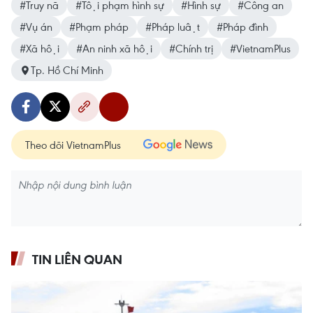
#Truy nã
#Tội phạm hình sự
#Hình sự
#Công an
#Vụ án
#Phạm pháp
#Pháp luật
#Pháp đình
#Xã hội
#An ninh xã hội
#Chính trị
#VietnamPlus
Tp. Hồ Chí Minh
Theo dõi VietnamPlus
TIN LIÊN QUAN