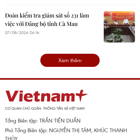
Đoàn kiểm tra giám sát số 231 làm
việc với Đảng bộ tỉnh Cà Mau
07/08/2026 06:16
Xem thêm
CƠ QUAN CHỦ QUẢN: THÔNG TẤN XÃ VIỆT NAM
Tổng Biên tập: TRẦN TIẾN DUẨN
Phó Tổng Biên tập: NGUYỄN THỊ TÁM, KHÚC THANH
THỦY