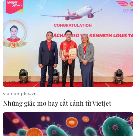
07/08/2026 08:21
Hạn hán nghiêm trọng đe dọa "huyết
mạch" kinh tế châu Âu
07/08/2026 07:58
Xem thêm
vietnamplus.vn
Những giấc mơ bay cất cánh từ Vietjet
CƠ QUAN CHỦ QUẢN: THÔNG TẤN XÃ VIỆT NAM
Tổng Biên tập: TRẦN TIẾN DUẨN