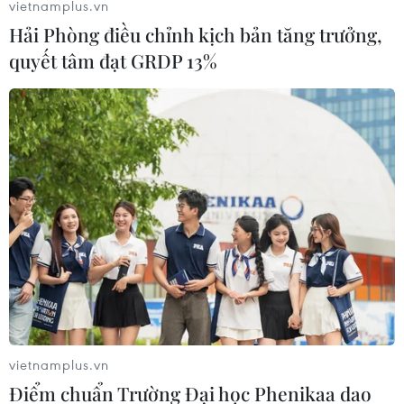
vietnamplus.vn
Hải Phòng điều chỉnh kịch bản tăng trưởng,
quyết tâm đạt GRDP 13%
Mực nước biển dâng cao đe dọa bang
Florida của Mỹ
23/04/2014 05:30
Bang Florida và thành phố Miami, được mệnh danh là
thiên đường nghỉ dưỡng của Mỹ, đang đứng trước nguy
vietnamplus.vn
cơ bị nhấn chìm do nước biển không ngừng dâng cao.
Điểm chuẩn Trường Đại học Phenikaa dao