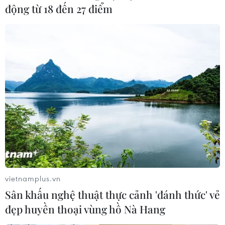
động từ 18 đến 27 điểm
Liên hợp quốc kêu gọi ngăn tình trạng
vietnamplus.vn
Trái Đất nóng lên
Sân khấu nghệ thuật thực cảnh 'đánh thức' vẻ
14/04/2014 00:53
đẹp huyền thoại vùng hồ Nà Hang
Tổng Thư ký Liên hợp quốc Ban Ki-moon kêu gọi các