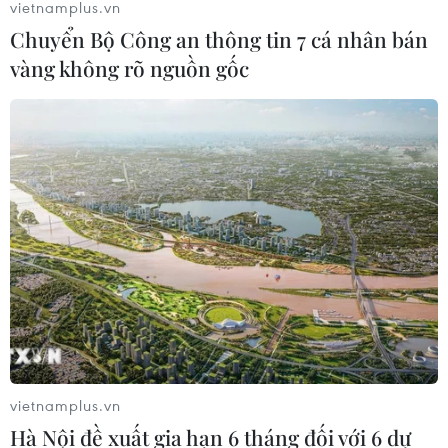
vietnamplus.vn
Chuyển Bộ Công an thông tin 7 cá nhân bán
vàng không rõ nguồn gốc
TIN CÙNG CHUYÊN MỤC
vietnamplus.vn
Quảng Trị: Mưa lớn gây ngập cục bộ,
Hà Nội đề xuất gia hạn 6 tháng đối với 6 dự