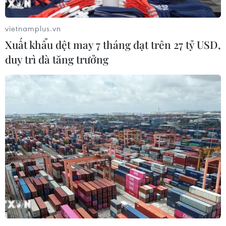
vietnamplus.vn
Xuất khẩu dệt may 7 tháng đạt trên 27 tỷ USD,
duy trì đà tăng trưởng
Mỹ cảnh báo tác động nghiêm trọng của
biến đổi khí hậu
07/05/2014 04:04
Nhà Trắng cảnh báo tình trạng Trái Đất ấm dần đang
gây ra hậu quả nghiêm trọng với nước Mỹ và kêu gọi
đối phó với thực trạng này.