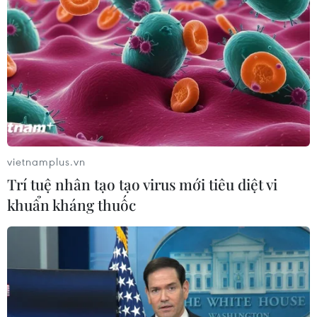
Phó Tổng Biên tập: NGUYỄN THỊ TÁM, KHÚC THANH
THỦY
Sở hữu trí tuệ
Quy định sử dụng
RSS
Hỗ trợ
Ngôn ngữ
TTXVN
Dịch vụ tin
Quảng cáo
vietnamplus.vn
Liên hệ
Trí tuệ nhân tạo tạo virus mới tiêu diệt vi
khuẩn kháng thuốc
Giấy phép số: 1374/GP-BTTTT do Bộ Thông tin và Truyền thông
cấp ngày 11/9/2008.
Quảng cáo: Phó TBT Nguyễn Thị Tám: 093.5958688, Email:
tamvna@gmail.com
Điện thoại: (024) 39411349 - (024) 39411348, Fax: (024)