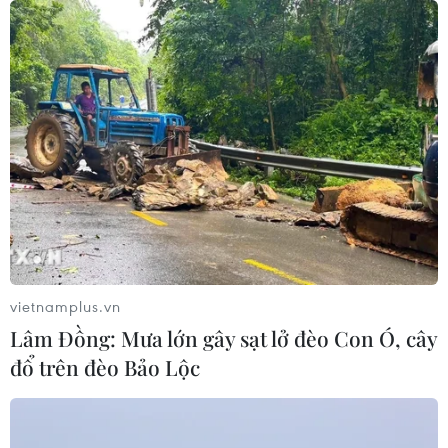
09/08/2026 06:20
Mưa lớn gây ngập cục bộ, chia cắt
một số khu vực miền núi Quảng Trị
09/08/2026 04:35
Bão Dolphin gây ảnh hưởng diện
rộng tại miền Đông Trung Quốc
09/08/2026 04:23
vietnamplus.vn
Lâm Đồng: Mưa lớn gây sạt lở đèo Con Ó, cây
đổ trên đèo Bảo Lộc
Nhật Bản: Sạt lở đất khiến gần 400
du khách mắc kẹt
09/08/2026 03:52