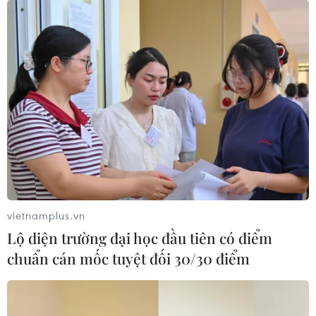
nước sớm có biện pháp để ngăn chặn tình trạng Trái
Đất đang tiếp tục nóng lên.
vietnamplus.vn
Lộ diện trường đại học đầu tiên có điểm
chuẩn cán mốc tuyệt đối 30/30 điểm
IPCC bàn giải pháp hạn chế tác động biến
đổi khí hậu