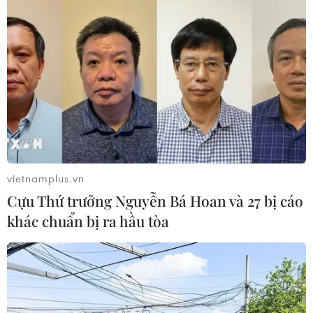
08/04/2014 14:00
Các nhà khoa học của Nhóm IPCC đã bắt đầu soạn
thảo một văn bản tổng hợp những hướng chính hạn chế
tác động của biến đổi khí hậu.
vietnamplus.vn
Cựu Thứ trưởng Nguyễn Bá Hoan và 27 bị cáo
khác chuẩn bị ra hầu tòa