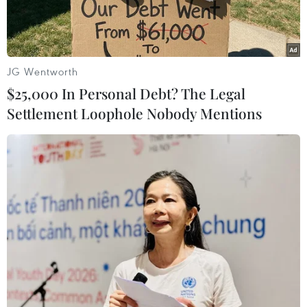
JG Wentworth
$25,000 In Personal Debt? The Legal
Settlement Loophole Nobody Mentions
Tượng Nữ thần Tự do từng bị phá hủy một phần do bão Sandy.
(Ảnh minh họa. Nguồn: USA Today)
Hàng loạt khu di tích lịch sử, văn hóa, thậm chí
các điểm nghiên cứu hàng không vũ trụ quan
trọng của Mỹ đang phải đối mặt với mực nước