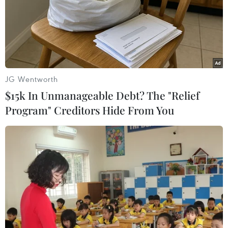
bị nước biển xâm chiếm./.
(TTXVN/Vietnam+)
JG Wentworth
$15k In Unmanageable Debt? The "Relief
Program" Creditors Hide From You
#Biến đổi khí hậu
#Đê chắn sóng
#NASA