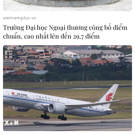
Campuchia nỗ lực bảo tồn động vật
hoang dã trước nguy cơ tuyệt chủng
vietnamplus.vn
07/08/2026 22:45
Trường Đại học Ngoại thương công bố điểm
chuẩn, cao nhất lên đến 29,7 điểm
Áp thấp nhiệt đới trên vịnh Bắc Bộ sẽ
gây ảnh hưởng thế nào tới Việt Nam?
07/08/2026 14:38
Nứt núi, Thanh Hóa sơ tán khẩn cấp
nhiều hộ dân
07/08/2026 13:17
Cảnh báo lũ trên lưu vực sông Thao