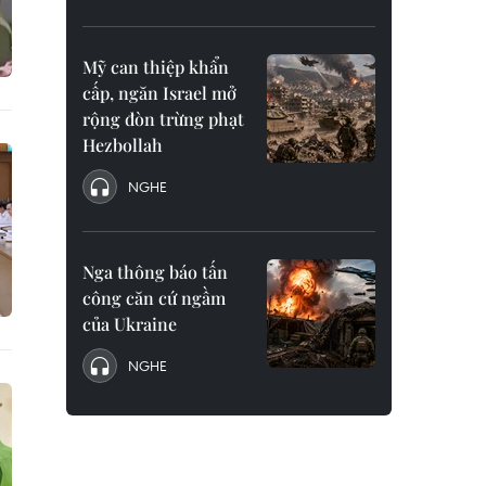
Mỹ can thiệp khẩn
cấp, ngăn Israel mở
rộng đòn trừng phạt
Hezbollah
NGHE
Nga thông báo tấn
công căn cứ ngầm
của Ukraine
NGHE