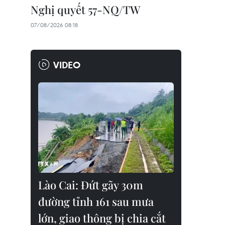
Nghị quyết 57-NQ/TW
07/08/2026 08:18
VIDEO
Lào Cai: Đứt gãy 30m
đường tỉnh 161 sau mưa
lớn, giao thông bị chia cắt