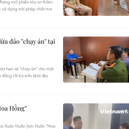
Phòng mở phiên tòa sơ thẩm
ức sử dụng trái phép chất ma
ừa đảo "chạy án" tại
ứa hẹn sẽ "chạy án" cho một
 đồng rồi bỏ trốn khỏi địa
Hoa Hồng"
 Bùi Xuân Huấn (tức Huấn "Hoa