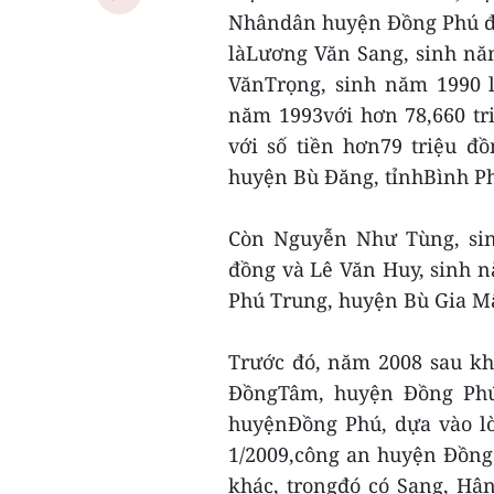
Nhândân huyện Đồng Phú đa
làLương Văn Sang, sinh năm
VănTrọng, sinh năm 1990 l
năm 1993với hơn 78,660 tr
với số tiền hơn79 triệu đ
huyện Bù Đăng, tỉnhBình P
Còn Nguyễn Như Tùng, sin
đồng và Lê Văn Huy, sinh n
Phú Trung, huyện Bù Gia Mậ
Trước đó, năm 2008 sau 
ĐồngTâm, huyện Đồng Phú, đê
huyệnĐồng Phú, dựa vào 
1/2009,công an huyện Đồng P
khác, trongđó có Sang, Hậ