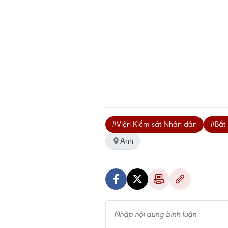
#Viện Kiểm sát Nhân dân
#Bắt
Anh