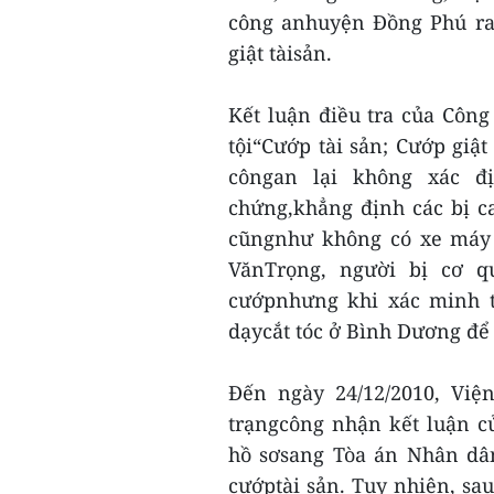
công anhuyện Đồng Phú ra qu
giật tàisản.
Kết luận điều tra của Côn
tội“Cướp tài sản; Cướp giật 
côngan lại không xác đị
chứng,khẳng định các bị
cũngnhư không có xe máy 
VănTrọng, người bị cơ qu
cướpnhưng khi xác minh thi
dạycắt tóc ở Bình Dương đê
Đến ngày 24/12/2010, Vi
trạngcông nhận kết luận 
hồ sơsang Tòa án Nhân dân h
cướptài sản. Tuy nhiên, s