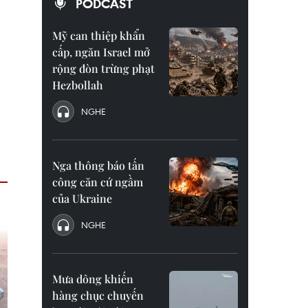
PODCAST
Mỹ can thiệp khẩn
cấp, ngăn Israel mở
rộng đòn trừng phạt
Hezbollah
NGHE
Nga thông báo tấn
công căn cứ ngầm
của Ukraine
NGHE
Mưa dông khiến
hàng chục chuyến