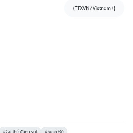
(TTXVN/Vietnam+)
#Cá thể động vật
#Sách Đỏ