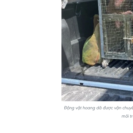
Động vật hoang dã được vận chuyể
môi t