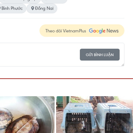
Bình Phước
Đồng Nai
Theo dõi VietnamPlus
GỬI BÌNH LUẬN