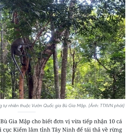
ờng tự nhiên thuộc Vườn Quốc gia Bù Gia Mập. (Ảnh: TTXVN phát)
Bù Gia Mập cho biết đơn vị vừa tiếp nhận 10 cá
i cục Kiểm lâm tỉnh Tây Ninh để tái thả về rừng