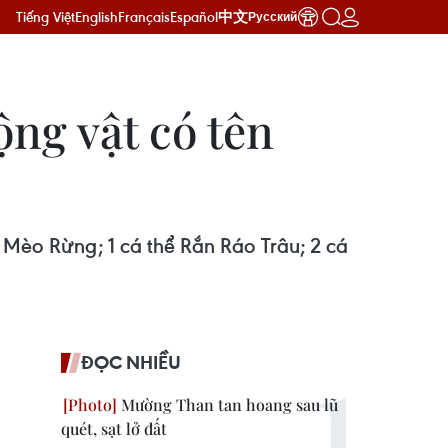
Tiếng Việt
English
Français
Español
中文
Русский
ộng vật có tên
ể Mèo Rừng; 1 cá thể Rắn Ráo Trâu; 2 cá
ĐỌC NHIỀU
Mường Than tan hoang sau lũ
quét, sạt lở đất