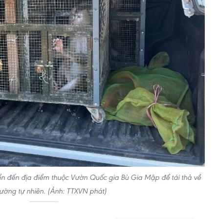
n đến địa điểm thuộc Vườn Quốc gia Bù Gia Mập để tái thả về
rường tự nhiên. (Ảnh: TTXVN phát)