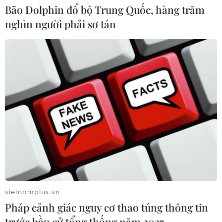
Bão Dolphin đổ bộ Trung Quốc, hàng trăm
06/08/2026 09:40
nghìn người phải sơ tán
Meta tung công cụ AI lập trình tự
động cho nhà phát triển
06/08/2026 06:40
Xem thêm
vietnamplus.vn
CƠ QUAN CHỦ QUẢN: THÔNG TẤN XÃ VIỆT NAM
Pháp cảnh giác nguy cơ thao túng thông tin
trước bầu cử tổng thống năm 2027
Tổng Biên tập: TRẦN TIẾN DUẨN