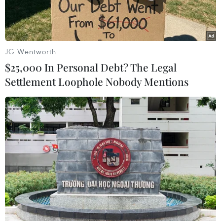
Nam.
JG Wentworth
$25,000 In Personal Debt? The Legal
Settlement Loophole Nobody Mentions
Theo dự kiến, Hội nghị thượng đỉnh Blockchain Việt Nam 2022
sẽ diễn ra trong hai ngày 19-20/10. (Ảnh: Minh Sơn/Vietnam+)
Hội nghị thượng đỉnh Blockchain Việt Nam
2022 (Vietnam Blockchain Summit 2022) sẽ diễn