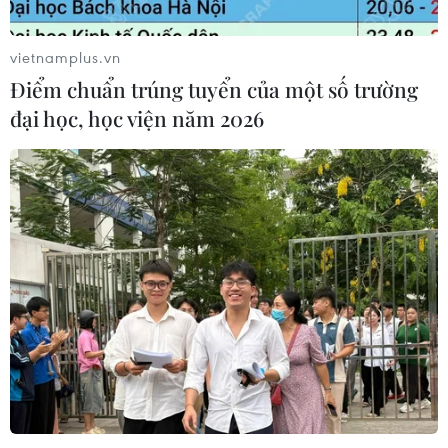
vietnamplus.vn
Điểm chuẩn trúng tuyển của một số trường
đại học, học viện năm 2026
TIN CÙNG CHUYÊN MỤC
Khoa học, công nghệ - trụ cột mới
trong quan hệ Việt Nam-Canada