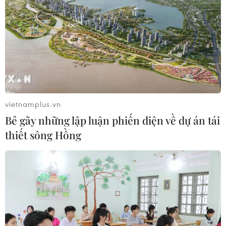
vietnamplus.vn
Bẻ gãy những lập luận phiến diện về dự án tái
thiết sông Hồng