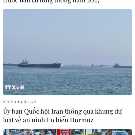
Phó Tổng Biên tập: NGUYỄN THỊ TÁM, KHÚC THANH
THỦY
Sở hữu trí tuệ
Quy định sử dụng
RSS
Hỗ trợ
Ngôn ngữ
TTXVN
Dịch vụ tin
Quảng cáo
Liên hệ
vietnamplus.vn
Giấy phép số: 1374/GP-BTTTT do Bộ Thông tin và Truyền thông
Ủy ban Quốc hội Iran thông qua khung dự
cấp ngày 11/9/2008.
luật về an ninh Eo biển Hormuz
Quảng cáo: Phó TBT Nguyễn Thị Tám: 093.5958688, Email:
tamvna@gmail.com