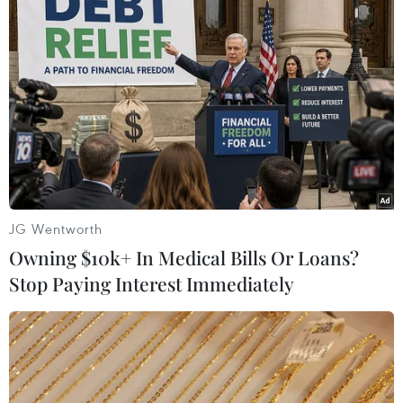
JG Wentworth
#hội nghị thượng đỉnh blockchain
#blockchain
Owning $10k+ In Medical Bills Or Loans?
#Vietnam Blockchain Summit
#công nghệ blockchain
Stop Paying Interest Immediately
#VINASA
Theo dõi VietnamPlus