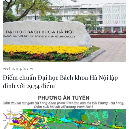
Khởi động RE:ACT: Thử thách thanh
niên đổi mới sáng tạo vì cộng đồng
bền vững
07/08/2026 10:33
Hạ tầng AI - động lực tăng trưởng
mới của Đông Nam Á
vietnamplus.vn
07/08/2026 10:19
Điểm chuẩn Đại học Bách khoa Hà Nội lập
đỉnh với 29,54 điểm
Quân khu 7 đẩy mạnh ứng dụng
khoa học-công nghệ trong tìm kiếm,
quy tập hài cốt liệt sỹ
07/08/2026 08:45