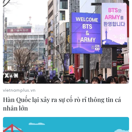
blockchain tại Việt Nam
07/07/2022 06:10
Giám đốc điều hành Sihub cho biết, Blockchain Global
Day 2022 mang ý nghĩa toàn cầu, với mong muốn chia
sẻ một bức tranh toàn diện hơn về blockchain.
vietnamplus.vn
Hàn Quốc lại xảy ra sự cố rò rỉ thông tin cá
nhân lớn