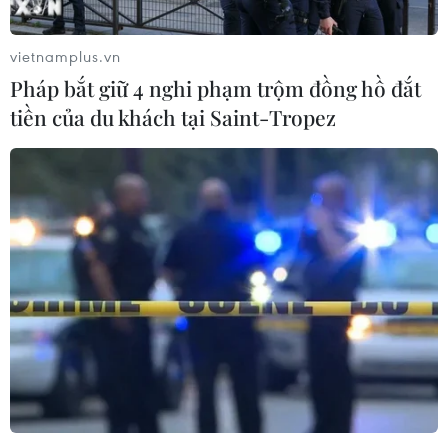
vietnamplus.vn
Pháp bắt giữ 4 nghi phạm trộm đồng hồ đắt
tiền của du khách tại Saint-Tropez
Phiên đầu tuần, thị trường tiền điện tử
"chìm trong sắc đỏ"
04/07/2022 13:19
XRP của Ripple đã tăng 2% trong 24 giờ qua và giá
của 1 XRP đứng ở mức 0,31 USD. XRP được xếp hạng là
tiền điện tử lớn thứ 7 theo CMC với giá trị vốn hóa thị
trường đứng ở mức 15,4 tỷ USD.