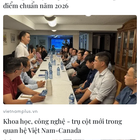
điểm chuẩn năm 2026
quỹ đầu tư mạo hiểm đã đổ hơn 2,5 tỷ USD vào NFT
trong quý 1 năm 2022.
vietnamplus.vn
Khoa học, công nghệ - trụ cột mới trong
quan hệ Việt Nam-Canada
Lần đầu tổ chức triển lãm quy mô lớn về