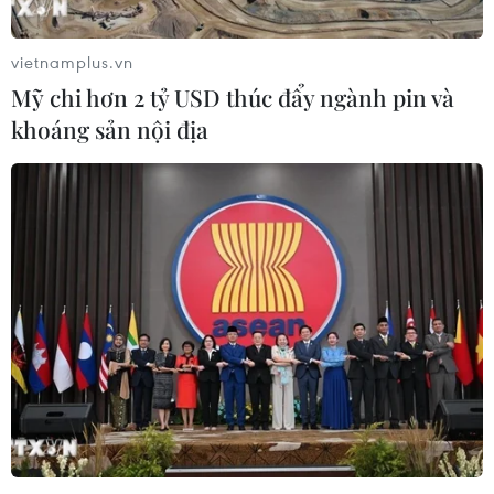
Việt Nam
07/08/2026 22:58
vietnamplus.vn
Mỹ chi hơn 2 tỷ USD thúc đẩy ngành pin và
HLV Kim Sang-sik: 'Tôi mong Đình
khoáng sản nội địa
Bắc vươn xa hơn tầm Đông Nam Á'
07/08/2026 16:54
ASEAN Cup 2026: Tuyển Việt Nam
thẳng tiến vào bán kết với thành tích
nhất bảng
07/08/2026 15:58
Đình Bắc rực sáng với cú
đúp, tuyển Việt Nam vào bán kết
ASEAN Cup với ngôi đầu bảng