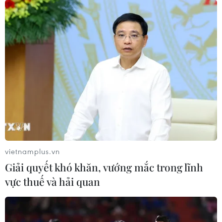
Nhận định Việt Nam vs Campuchia:
'Phù thủy Kim' sẽ xoay tua toan tính
đường dài?
06/08/2026 08:25
HLV Kim Sang-sik: 'Tuyển Việt Nam
hướng tới chiến thắng để giữ ngôi
đầu bảng'
06/08/2026 07:25
vietnamplus.vn
Giải quyết khó khăn, vướng mắc trong lĩnh
Chủ tịch Liên đoàn Bóng đá thế giới
vực thuế và hải quan
chịu sức ép chưa từng có
06/08/2026 04:12