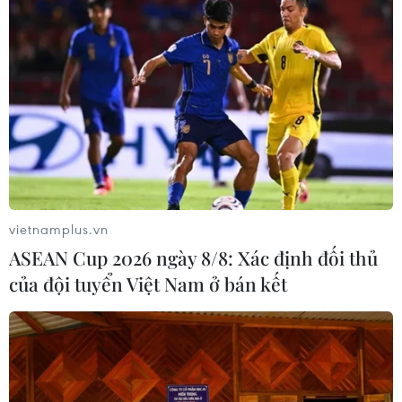
Futsal Việt Nam bất bại sau trận hòa
khó tin trước chủ nhà Thái Lan
06/08/2026 02:38
Toàn cảnh ASEAN Cup: Thái
Lan "thắng như chẻ tre", thách thức
tuyển Việt Nam
vietnamplus.vn
05/08/2026 07:15
ASEAN Cup 2026 ngày 8/8: Xác định đối thủ
của đội tuyển Việt Nam ở bán kết
Nhận định Philippines vs
Thái Lan: Madam Pang treo thưởng
tiền tỷ, "Voi chiến" quyết thắng
04/08/2026 09:19