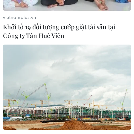
lực lượng trước trận quyết đấu tuyển
Việt Nam
vietnamplus.vn
03/08/2026 07:21
Khởi tố 19 đối tượng cướp giật tài sản tại
Công ty Tân Huê Viên
Xem thêm
CƠ QUAN CHỦ QUẢN: THÔNG TẤN XÃ VIỆT NAM
Tổng Biên tập: TRẦN TIẾN DUẨN
Phó Tổng Biên tập: NGUYỄN THỊ TÁM, KHÚC THANH
THỦY