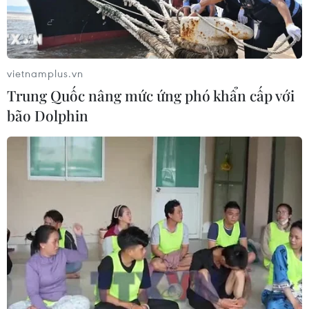
ASEAN Cup 2026: Tuyển Việt Nam
bước vào thử thách lớn nhất
03/08/2026 13:04
vietnamplus.vn
Trung Quốc nâng mức ứng phó khẩn cấp với
Xem trực tiếp Indonesia-Việt Nam tại
bão Dolphin
ASEAN Cup 2026 trên kênh nào?
03/08/2026 09:21
Đội tuyển Việt Nam đặt mục
tiêu 3 điểm, cảnh báo Indonesia
trước giờ G
03/08/2026 07:39
ASEAN Cup 2026: Indonesia tổn thất