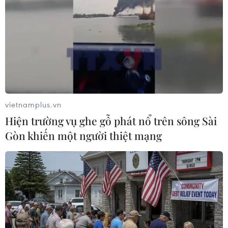
(Vietnam+)
vietnamplus.vn
Hiện trường vụ ghe gỗ phát nổ trên sông Sài
Gòn khiến một người thiệt mạng
#Kaka
#Ronaldinho
#Copa America
#Chia tay Ronaldo
#Trả thù Hà Lan
Anh
Brazil