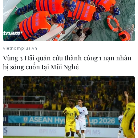
động; ngay lập tức, thông tin được chuyển đến
lực lượng thực địa để triển khai các phương án
chữa cháy nhanh nhất có thể."
Dù đã có mưa trái mùa, nhưng theo đánh giá
chuyên môn, điều này không làm giảm nguy cơ
vietnamplus.vn
cháy mà ngược lại còn tiềm ẩn nhiều rủi ro nếu
Vùng 3 Hải quân cứu thành công 1 nạn nhân
người dân chủ quan. Ông Lê Thanh Dũng nhận
bị sóng cuốn tại Mũi Nghê
định: “Mưa đầu mùa đôi khi khiến một bộ phận
người dân lơ là cảnh giác khi vào rừng khai
thác mật ong. Ngoài ra, hiện tượng sấm sét xuất
hiện trong các cơn dông đầu mùa cũng là tác
nhân phát sinh cháy rừng. Đặc biệt, nước mưa
có thể rửa trôi lớp phèn trên lá tràm và thảm
thực bì, khiến lá cây khô ráo trở lại nhanh
chóng và nếu xảy ra cháy, lửa sẽ có khả năng