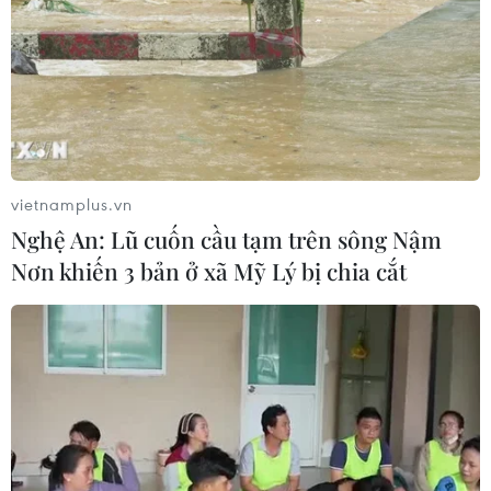
động thích ứng với biến đổi khí hậu
08/08/2026 02:53
Quảng Trị quyết tâm bàn giao sớm
mặt bằng Dự án Nhà máy điện gió
LIG-Hướng Hóa 1
vietnamplus.vn
08/08/2026 02:33
Nghệ An: Lũ cuốn cầu tạm trên sông Nậm
Nơn khiến 3 bản ở xã Mỹ Lý bị chia cắt
Áp thấp nhiệt đới đổi hướng trên
vùng biển phía Đông khu vực vịnh
Bắc Bộ
07/08/2026 23:29
Campuchia nỗ lực bảo tồn động vật
hoang dã trước nguy cơ tuyệt chủng