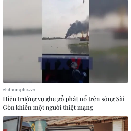
Gần 300 cán bộ, chiến sỹ tham gia khống
chế vụ cháy lớp thực bì trong rừng tràm
06/05/2026 08:26
Các lực lượng khẩn trương có mặt tại hiện trường, triển
khai nhiều biện pháp để khống chế, dập tắt đám
cháy; chiều tối 5/5 đã cơ bản khoanh vùng, khống chế
đám cháy, ngăn chặn nguy cơ lan rộng.
vietnamplus.vn
Hiện trường vụ ghe gỗ phát nổ trên sông Sài
Gòn khiến một người thiệt mạng