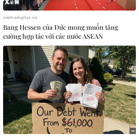
đặc biệt là hệ thống camera “mắt thần” và
flycam tầm nhiệt để phát hiện sớm, phản ứng
vietnamplus.vn
nhanh với các tình huống cháy rừng, quyết tâm
Bang Hessen của Đức mong muốn tăng
bảo vệ lá phổi xanh của khu vực.
cường hợp tác với các nước ASEAN
Theo báo cáo của Ban Chỉ huy phòng cháy, chữa
cháy rừng tỉnh Cà Mau, tính đến trung tuần
tháng 5/2026, tổng diện tích rừng khô hạn có
nguy cơ xảy ra cháy trên địa bàn tỉnh đã lên tới
hơn 50.500ha. Trong đó, mức độ rủi ro đang ở
mức báo động khi diện tích dự báo cháy cấp III
(cấp cao) là 11.700ha, cấp IV (cấp nguy hiểm) là
11.600ha và đặc biệt cấp V (cấp cực kỳ nguy
hiểm) đã lên đến 27.100ha.
Diện tích rừng có nguy cơ cháy cao tập trung tại
các đơn vị trọng điểm như Công ty Trách nhiệm