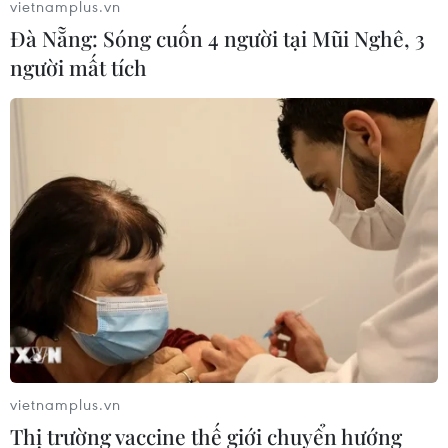
vietnamplus.vn
Đà Nẵng: Sóng cuốn 4 người tại Mũi Nghê, 3
người mất tích
#rừng Cà Mau
#phòng cháy rừng
#công nghệ
#flycam
#camera
#bảo vệ rừng
#Mắt thần
#cháy rừng
Cà Mau
vietnamplus.vn
Thị trường vaccine thế giới chuyển hướng
Theo dõi VietnamPlus