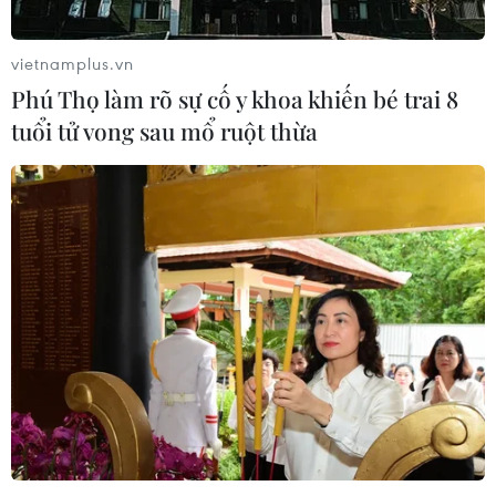
vietnamplus.vn
Phú Thọ làm rõ sự cố y khoa khiến bé trai 8
tuổi tử vong sau mổ ruột thừa