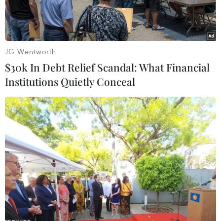
Minh Hạ.
JG Wentworth
$30k In Debt Relief Scandal: What Financial
Institutions Quietly Conceal
Tỉnh Cà Mau đã chủ động tăng cường ứng dụng công nghệ
hiện đại để phát hiện sớm, phản ứng nhanh với các tình huống
cháy rừng. (Ảnh: Huỳnh Anh/TTXVN)
Trước tình hình hơn 50.000ha rừng đang trong
giai đoạn khô hạn gay gắt, tỉnh Cà Mau đã chủ
động tăng cường ứng dụng công nghệ hiện đại,