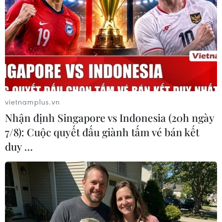
vietnamplus.vn
Nhận định Singapore vs Indonesia (20h ngày
7/8): Cuộc quyết đấu giành tấm vé bán kết
duy …
#Hỏa hoạn
#Ô nhiễm môi trường
#Khống chế đám cháy
#Phòng cháy chữa cháy