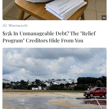
JG Wentworth
$15k In Unmanageable Debt? The "Relief
Program" Creditors Hide From You
Đám cháy diễn ra suốt nhiều giờ vẫn rất khó dập tắt. (Ảnh:
Phạm Cường/TTXVN)
Vào lúc 13 giờ ngày 14/5, hỏa hoạn đã bất ngờ
xảy ra tại bãi chứa rác tạm rộng 1 ha của Nhà
máy xử lý rác Miền Bắc - Công ty Cổ phần Đầu
tư và Phát triển Xây dựng Miền Bắc tại xã Nghĩa