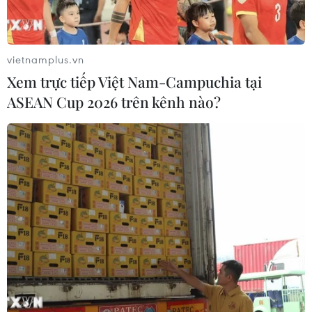
vietnamplus.vn
Xem trực tiếp Việt Nam-Campuchia tại
ASEAN Cup 2026 trên kênh nào?
Khống chế thành công đám cháy tại Khu
công nghiệp Nhơn Trạch 6
11/05/2026 02:47
Liên quan đến vụ cháy xảy ra trưa 10/5 tại Khu công
nghiệp Nhơn Trạch 6, Công an thành phố Đồng Nai cho
biết, đến 21 giờ cùng ngày, lực lượng chức năng đã
khống chế được đám cháy.