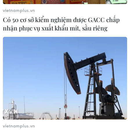
vietnamplus.vn
Có 50 cơ sở kiểm nghiệm được GACC chấp
nhận phục vụ xuất khẩu mít, sầu riêng
Cháy dữ dội tại xưởng may trong
khu công nghiệp ở Đồng Nai
10/05/2026 13:17
Chiều 10/5, lực lượng chức năng đã khẩn trương khống
chế vụ cháy lớn xảy ra tại một xưởng dệt may trong khu
công nghiệp ở Đồng Nai.
vietnamplus.vn