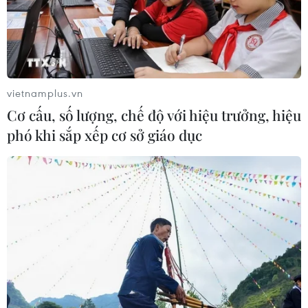
vietnamplus.vn
Cơ cấu, số lượng, chế độ với hiệu trưởng, hiệu
phó khi sắp xếp cơ sở giáo dục
TIN CÙNG CHUYÊN MỤC
Cảnh báo lũ trên lưu vực sông Thao
tại trạm Yên Bái
07/08/2026 11:51