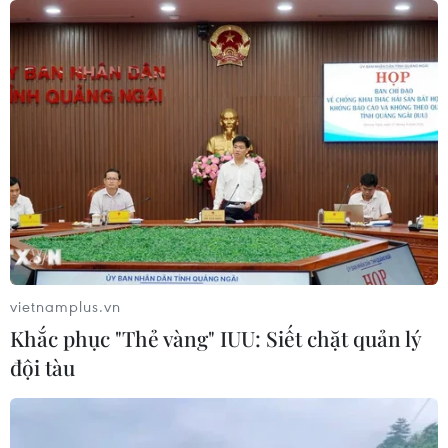
07/08/2026 06:51
Kiểm soát rác thải từ nguồn - Giải
pháp bảo vệ kênh rạch TP Hồ Chí
Minh trong mùa mưa
07/08/2026 04:47
Miền Bắc giảm mưa từ đêm
nay, cuối tuần chuyển nắng nóng
07/08/2026 04:41
vietnamplus.vn
Khắc phục "Thẻ vàng" IUU: Siết chặt quản lý
đội tàu
Xuất hiện áp thấp nhiệt đới trên khu
vực vịnh Bắc Bộ
07/08/2026 03:54