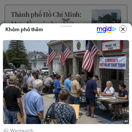
Thành phố Hồ Chí Minh:
Mưa đầu mùa hạ nhiệt
Khám phá thêm
nắng nóng kéo dài
Khoảng đầu giờ chiều 2/5, mây
đối lưu phát triển nhanh, gây mưa
lớn ở nhiều địa bàn phía Đông và
phía Nam thành phố như: phường
Gò Vấp, Thạnh Mỹ Tây, Gia Định,
Bình Tân, Tân Phú...
(TTXVN/Vietnam+)
#Mưa đầu mùa
#Nắng nóng
#Khô hạn
#Dông lốc
JG Wentworth