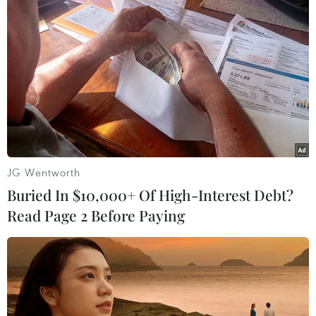
JG Wentworth
Buried In $10,000+ Of High-Interest Debt?
Read Page 2 Before Paying
Những cơn mưa đầu mùa “giải nhiệt” cho
rừng ở Kiên Giang
27/06/2024 03:30