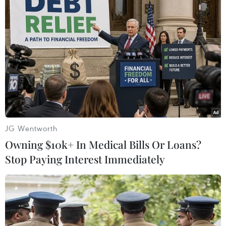
(TTXVN/Vietnam+)
JG Wentworth
Owning $10k+ In Medical Bills Or Loans?
Stop Paying Interest Immediately
#Chip AI
#Trí tuệ Nhân tạo
#AI tạo sinh