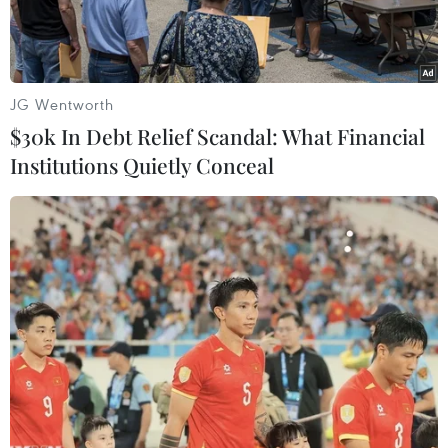
JG Wentworth
$30k In Debt Relief Scandal: What Financial
Institutions Quietly Conceal
Sự phát triển nhanh chóng của AI đặt ra các yêu cầu nghiêm
ngặt về hiệu quả năng lượng đối với điện toán thế hệ tiếp theo.
(Nguồn: SCMP)
Một nhóm nhà khoa học Trung Quốc đã thiết kế
chip Trí tuệ Nhân tạo (AI) dựa trên quang tử