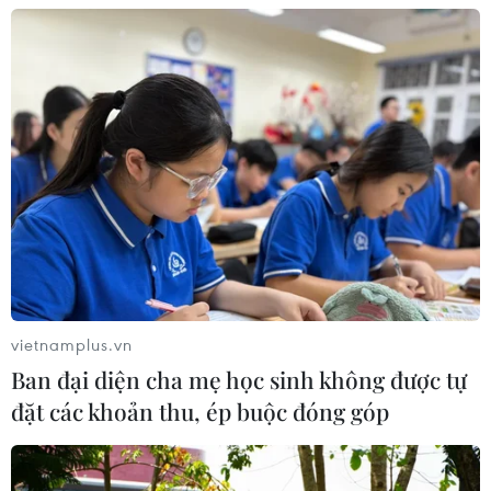
06/08/2026 12:58
Trung Quốc vận hành giàn phát điện
gió nổi đầu tiên chịu được bão cấp 17
06/08/2026 11:20
Cao điểm "100 ngày chuyển đổi số":
Chuyển động từ cơ sở
06/08/2026 09:48
vietnamplus.vn
Ban đại diện cha mẹ học sinh không được tự
đặt các khoản thu, ép buộc đóng góp
Israel và Việt Nam hợp tác trong
ngành bán dẫn và công nghệ cao
06/08/2026 09:40