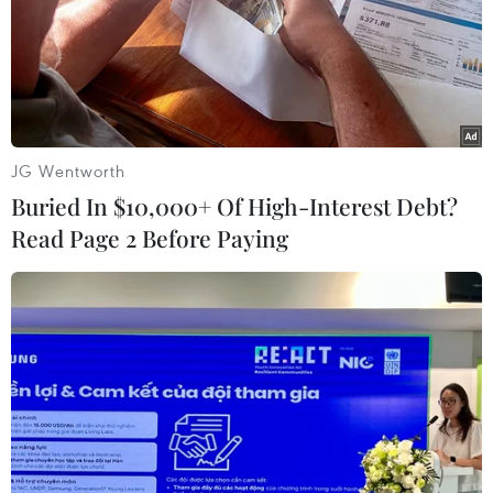
Doanh thu AI của Microsoft phụ thuộc phần lớn
vào đối tác OpenAI
AI của Anthropic và OpenAI có thể xóa dấu vết,
giả danh tính khi bị bắt quả tang
JG Wentworth
Buried In $10,000+ Of High-Interest Debt?
Read Page 2 Before Paying
TIN LIÊN QUAN