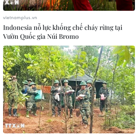
vietnamplus.vn
Indonesia nỗ lực khống chế cháy rừng tại
Vườn Quốc gia Núi Bromo
'Gã khổng lồ' về sản xuất chip Nvidia đầu
tư mạnh vào cổ phiếu của 3 công ty AI
16/02/2024 07:41
Cổ phiếu của Nvidia đã tăng gần 50% kể từ đầu năm
2024 và hơn 220% trong năm 2023, vốn hóa thị trường
của công ty đã vượt hai ông lớn công nghệ là Amazon
và Alphabet.