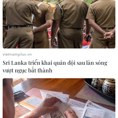
#Đại học Thanh Hoa
#Trung Quốc
Trung Quốc
Theo dõi VietnamPlus
vietnamplus.vn
Làn sóng ChatGPT - AI
Sri Lanka triển khai quân đội sau làn sóng
vượt ngục bất thành
Hạ tầng AI - động lực tăng trưởng mới của
Đông Nam Á
ChatGPT cung cấp tính năng chat không giới
hạn cho người dùng miễn phí
Phát hiện lỗ hổng bảo mật nghiêm trọng trên
loạt trình duyệt tích hợp AI