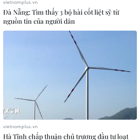
vietnamplus.vn
Đà Nẵng: Tìm thấy 3 bộ hài cốt liệt sỹ từ
nguồn tin của người dân
OpenAI muốn huy động hàng tỷ USD để
lập mạng lưới nhà máy chip AI
vietnamplus.vn
21/01/2024 12:34
Hà Tĩnh chấp thuận chủ trương đầu tư loạt