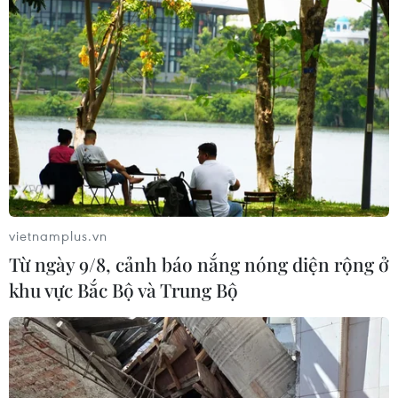
Meta tung công cụ AI lập trình tự
động cho nhà phát triển
06/08/2026 06:40
Doanh thu AI của Microsoft phụ
thuộc phần lớn vào đối tác OpenAI
vietnamplus.vn
06/08/2026 06:31
Từ ngày 9/8, cảnh báo nắng nóng diện rộng ở
khu vực Bắc Bộ và Trung Bộ
Tây Ninh: Tạo điều kiện hình thành
doanh nghiệp công nghệ chiến lược
06/08/2026 04:45