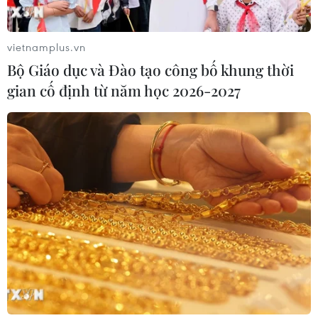
Foxconn đạt doanh thu cao kỷ lục
nhờ nhu cầu mạnh đối với AI
vietnamplus.vn
05/08/2026 13:41
Bộ Giáo dục và Đào tạo công bố khung thời
gian cố định từ năm học 2026-2027
Hãng Walt Disney ký thỏa thuận
chưa từng có tiền lệ với TikTok
05/08/2026 13:31
Xem thêm