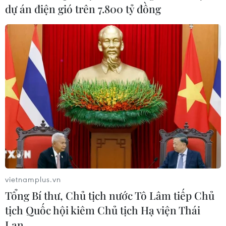
Các nguồn tin cho biết CEO của OpenAI đã đàm phán
dự án điện gió trên 7.800 tỷ đồng
với một số nhà đầu tư tiềm năng với hy vọng huy động
được số tiền đủ lớn cần thiết cho việc xây dựng các nhà
máy chế tạo chip.
vietnamplus.vn
Tổng Bí thư, Chủ tịch nước Tô Lâm tiếp Chủ
tịch Quốc hội kiêm Chủ tịch Hạ viện Thái
Lan