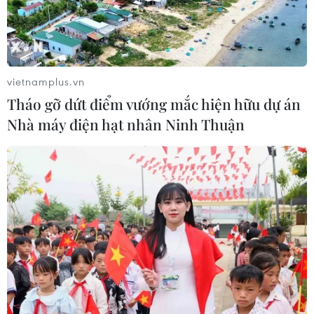
Phát triển mô hình AI giải mã “ngôn
ngữ của não bộ”
05/08/2026 23:26
vietnamplus.vn
Tháo gỡ dứt điểm vướng mắc hiện hữu dự án
Nhà máy điện hạt nhân Ninh Thuận
Hưởng ứng Ngày An
ninh mạng Việt Nam: Những thông
điệp thiết thực về an toàn số
05/08/2026 22:58
Ngoại giao khoa học-
công nghệ trở thành trụ cột mới của
nền đối ngoại Việt Nam
05/08/2026 14:56