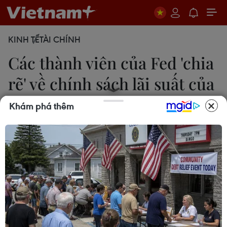
KINH TẾ
TÀI CHÍNH
Các thành viên của Fed 'chia
rẽ' về chính sách lãi suất của
Mỹ
Khám phá thêm
11/04/2019 06:14
Giữa bối cảnh kinh tế toàn cầu tăng trưởng chậm
lại và tranh chấp thương mại giữa Mỹ và các nền
kinh tế lớn khác, các nhà hoạch định chính sách
của Fed đã đưa ra những quan điểm trái chiều.