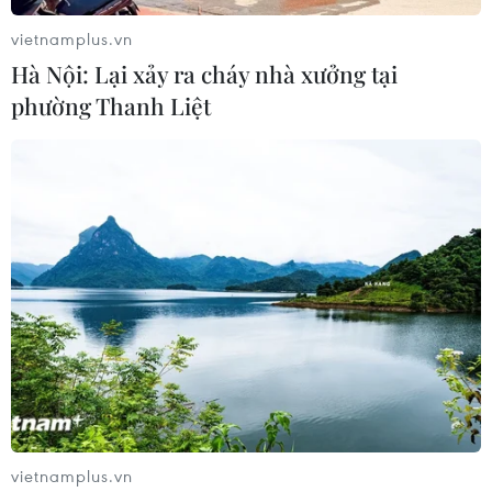
vietnamplus.vn
Hà Nội: Lại xảy ra cháy nhà xưởng tại
phường Thanh Liệt
Tổng thống Mỹ Donald Trump chuẩn bị
đề cử nhân sự cho Fed
05/04/2019 03:23
Cựu ứng cử viên tổng thống của đảng Cộng hòa
Herman Cain được Tổng thống Mỹ Donald Trump đề cử
vào một vị trí của Ngân hàng Dự trữ Liên bang Mỹ
(Fed).
vietnamplus.vn