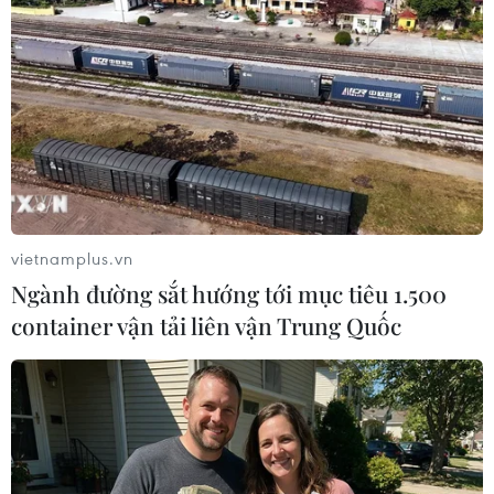
TIN LIÊN QUAN
vietnamplus.vn
Ngành đường sắt hướng tới mục tiêu 1.500
container vận tải liên vận Trung Quốc
Nhà Trắng yêu cầu Fed giảm lãi suất để
bảo vệ nền kinh tế Mỹ