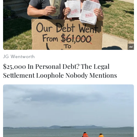
30/03/2019 04:23
Cố vấn Kinh tế Nhà Trắng Larry Kudlow đã kêu gọi
Ngân hàng Dự trữ Liên bang Mỹ (Fed) cần "ngay lập
tức" giảm lãi suất ở mức 0,5 điểm %.
JG Wentworth
$25,000 In Personal Debt? The Legal
Settlement Loophole Nobody Mentions