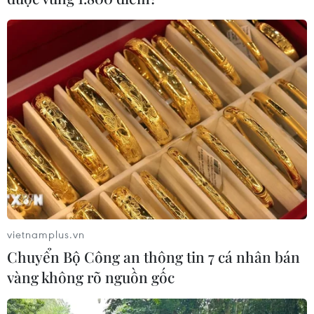
dự đoán về khả năng các nhà đàm phán Mỹ-Trung sẽ
đạt được một thỏa thuận thương mại.
vietnamplus.vn
Chuyển Bộ Công an thông tin 7 cá nhân bán
vàng không rõ nguồn gốc