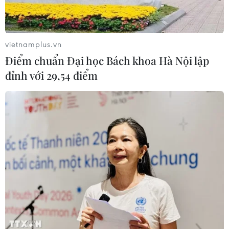
vietnamplus.vn
Điểm chuẩn Đại học Bách khoa Hà Nội lập
đỉnh với 29,54 điểm
TIN CÙNG CHUYÊN MỤC
Tổ chức tín dụng nước ngoài được
thanh toán quốc tế qua tài khoản ở
Việt Nam
09/08/2026 09:50