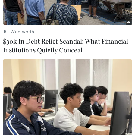
JG Wentworth
$30k In Debt Relief Scandal: What Financial
Institutions Quietly Conceal
Quang cảnh Cục dự trữ liên bang Mỹ ở Washington, DC. (Ảnh:
AFP/TTXVN)
Theo biên bản cuộc họp chính sách hồi tháng Ba
của Cục Dự trữ Liên bang Mỹ (Fed), các thành
viên của cơ quan này đang “chia rẽ” giữa hai xu
hướng lạc quan và cẩn trọng, khi một số người