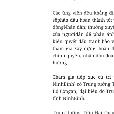
Các ứng viên đều khẳng đị
sẽphấn đấu hoàn thành tốt v
đồngNhân dân; thường xuyê
của ngườidân để phản ánh
kiên quyết đấu tranh,bảo 
tham gia xây dựng, hoàn t
chính quyền, nhân dân đoàn
hương…
Tham gia tiếp xúc cử tri
NinhBình) có Trung tướng T
Bộ Côngan, đại biểu do Tru
tỉnh NinhBình.
Trung tướng Trần Đại Quan