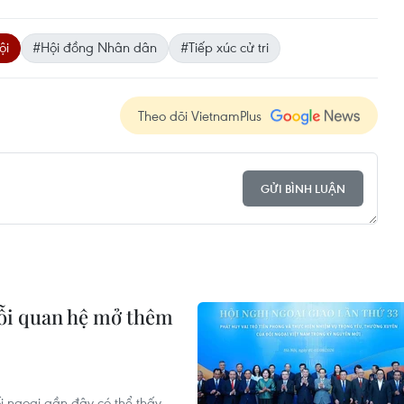
ội
#Hội đồng Nhân dân
#Tiếp xúc cử tri
Theo dõi VietnamPlus
GỬI BÌNH LUẬN
mỗi quan hệ mở thêm
i ngoại gần đây có thể thấy