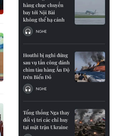
hàng chục chuyến
bay tới Nội Bài
không thể hạ cánh
NGHE
Houthi bị nghi đứng
sau vụ tấn công đánh
chìm tàu hàng Ấn Độ
trên Biển Đỏ
NGHE
Tổng thống Nga thay
đổi vị trí các chỉ huy
tại mặt trận Ukraine