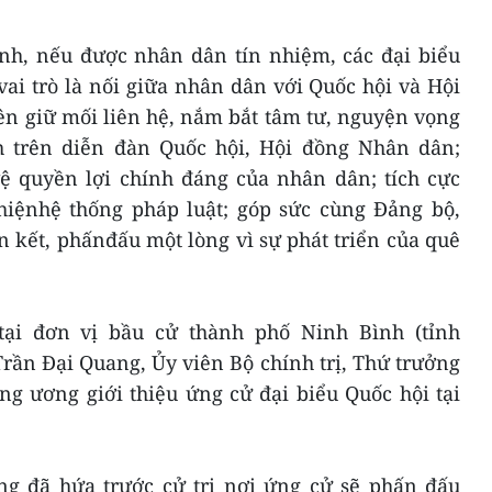
nh, nếu được nhân dân tín nhiệm, các đại biểu
ai trò là nối giữa nhân dân với Quốc hội và Hội
n giữ mối liên hệ, nắm bắt tâm tư, nguyện vọng
 trên diễn đàn Quốc hội, Hội đồng Nhân dân;
vệ quyền lợi chính đáng của nhân dân; tích cực
hiệnhệ thống pháp luật; góp sức cùng Đảng bộ,
 kết, phấnđấu một lòng vì sự phát triển của quê
 tại đơn vị bầu cử thành phố Ninh Bình (tỉnh
rần Đại Quang, Ủy viên Bộ chính trị, Thứ trưởng
ng ương giới thiệu ứng cử đại biểu Quốc hội tại
g đã hứa trước cử tri nơi ứng cử sẽ phấn đấu