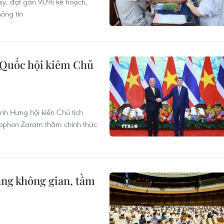
 sỹ, đạt gần 90% kế hoạch,
hông tin
 Quốc hội kiêm Chủ
nh Hưng hội kiến Chủ tịch
Sophon Zaram thăm chính thức
lang không gian, tầm