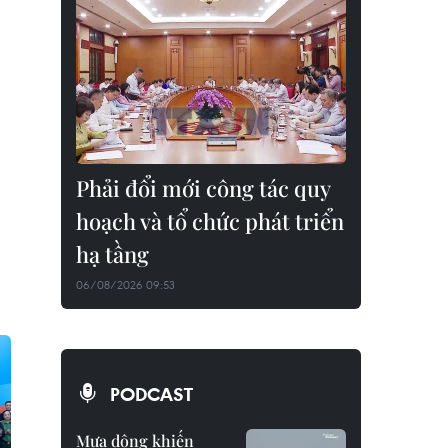
Phải đổi mới công tác quy
hoạch và tổ chức phát triển
hạ tầng
06/08/2026 09:53
PODCAST
Mưa dông khiến