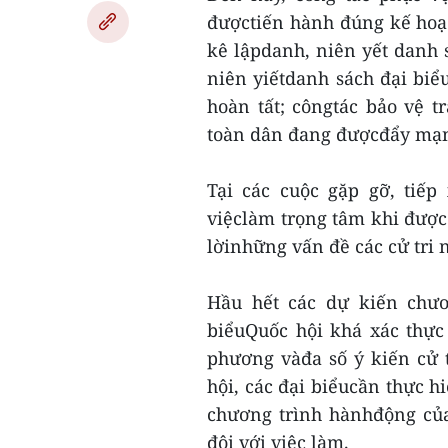
đượctiến hành đúng kế hoạc
kê lậpdanh, niên yết danh s
niên yiếtdanh sách đại biể
hoàn tất; côngtác bảo vệ tr
toàn dân đang đượcđẩy mạ
Tại các cuộc gặp gỡ, tiếp
việclàm trọng tâm khi được 
lờinhững vấn đề các cử tri n
Hầu hết các dự kiến chươ
biểuQuốc hội khá xác thực v
phương vàđa số ý kiến cử 
hội, các đại biểucần thực h
chương trình hànhđộng của
đôi với việc làm.