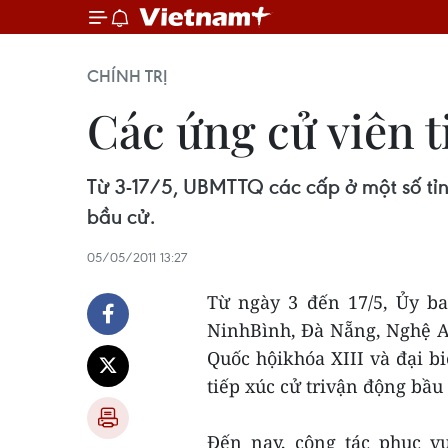
CHÍNH TRỊ
Các ứng cử viên t
Từ 3-17/5, UBMTTQ các cấp ở một số tỉn
bầu cử.
05/05/2011 13:27
Từ ngày 3 đến 17/5, Ủy ba
NinhBình, Đà Nẵng, Nghệ An
Quốc hộikhóa XIII và đại 
tiếp xúc cử trivận động bầu
Đến nay, công tác phục v