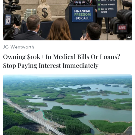
JG Wentworth
Owning $10k+ In Medical Bills Or Loans?
Stop Paying Interest Immediately
Phú Thọ: Đột kích xưởng sản xuất mỳ
chính, bột nêm, dầu ăn giả quy mô lớn
26/04/2025 23:04