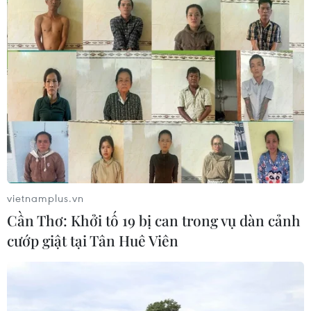
08/08/2026 04:44
Dự án Sân bay Phú Quốc tăng tốc thi
công, sẽ cán mốc vận hành từ tháng
4/2027
08/08/2026 04:30
Tây Ninh ngăn chặn, xử lý nghiêm
các vụ việc xâm phạm quyền sở hữu
vietnamplus.vn
trí tuệ
Cần Thơ: Khởi tố 19 bị can trong vụ dàn cảnh
08/08/2026 04:29
cướp giật tại Tân Huê Viên
Dắt chó đi dạo không đúng quy
định, bị phạt đến 2 triệu đồng?