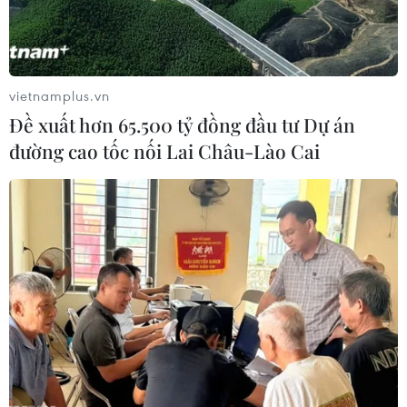
Công an tỉnh Phú Thọ bất ngờ đột kích kho hàng của
Công ty TNHH Famimoto Việt Nam và đã phát hiện,
tạm giữ hơn 71.000 lít dầu ăn, khoảng 40 tấn mỳ chính,
22 tấn hạt nêm, 9 tấn bột canh giả.
vietnamplus.vn
Đề xuất hơn 65.500 tỷ đồng đầu tư Dự án
đường cao tốc nối Lai Châu-Lào Cai