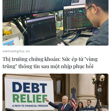
vietnamplus.vn
Thị trường chứng khoán: Sức ép từ "vùng
Vụ sản xuất dầu ăn giả với doanh
trũng" thông tin sau một nhịp phục hồi
thu hơn 8.200 tỷ đồng, Bộ Y tế nói gì?
25/06/2025 07:57
Ngày 24/6, Công an tỉnh Hưng Yên phối hợp với các
đơn vị chức năng triệt phá đường dây sản xuất, tiêu thụ
dầu ăn kém chất lượng, trong đó có dầu dành cho vật
nuôi được sử dụng làm thực phẩm cho người.