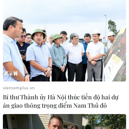
thể gây ra dị ứng, tổn thương nội
tạng hoặc tích tụ độc chất trong
thời gian dài.
(TTXVN/Vietnam+)
vietnamplus.vn
Bí thư Thành ủy Hà Nội thúc tiến độ hai dự
án giao thông trọng điểm Nam Thủ đô