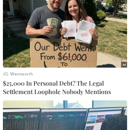
#Hưng Y ên
#Cảnh báo
#dầu ăn giả
#“Gold Max”
#“Tamin Gold”
#“ChiCa”
Hưng Yên
Theo dõi VietnamPlus
JG Wentworth
$25,000 In Personal Debt? The Legal
Settlement Loophole Nobody Mentions
TIN LIÊN QUAN