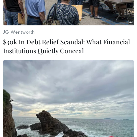
JG Wentworth
$30k In Debt Relief Scandal: What Financial
Institutions Quietly Conceal
Dầu ăn giá rẻ được bày bán tràn lan tại các chợ đầu mối.
(Ảnh: Sĩ Dũng/Vietnam+)
Theo thông tin từ Công an tỉnh Hưng Yên, Cơ