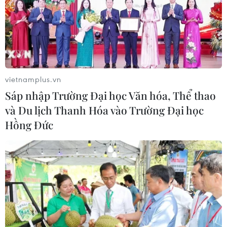
TIN CÙNG CHUYÊN MỤC
Hiện trường vụ ghe gỗ phát
nổ trên sông Sài Gòn khiến một
người thiệt mạng
08/08/2026 09:03
vietnamplus.vn
Sáp nhập Trường Đại học Văn hóa, Thể thao
Khởi tố 19 đối tượng cướp
và Du lịch Thanh Hóa vào Trường Đại học
giật tài sản tại Công ty Tân Huê Viên
Hồng Đức
08/08/2026 08:52
Bí thư Thành ủy Hà Nội thúc tiến độ
hai dự án giao thông trọng điểm
Nam Thủ đô
08/08/2026 08:52