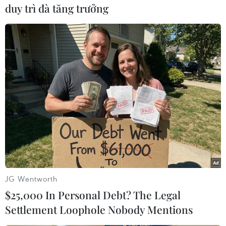
duy trì đà tăng trưởng
#Máy quay an ninh
#Thổ Nhĩ Kỳ
#Nghi can
#Phiến quân IS
#Nhà nước Hồi giáo
#Khủng bố
#tin tức
#tin tức mới nhất
#tin tức 24h
#tin tức mới nhất trong ngày
#tin tức thời sự
#tin tức hot
#tin tức an ninh
#tin tức hot
#an ninh
#an ninh nghệ an
#thời sự
#thời sự hôm nay
#bản tin thời sự
#VietnamPlus
#Vietnam
#Plus
Thổ Nhĩ Kỳ
JG Wentworth
$25,000 In Personal Debt? The Legal
Theo dõi VietnamPlus
Settlement Loophole Nobody Mentions