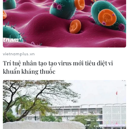
EU tuyên bố vượt qua “phép thử” an
ninh biên giới sau khủng hoảng
Ceuta
05/08/2026 00:37
Nga và Ukraine tiếp tục tấn
vietnamplus.vn
công qua lại, thương vong không
Trí tuệ nhân tạo tạo virus mới tiêu diệt vi
ngừng gia tăng
khuẩn kháng thuốc
04/08/2026 15:54
Pháp ghi nhận tháng 7 nóng nhất
trong lịch sử
04/08/2026 15:17