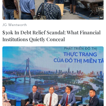
JG Wentworth
$30k In Debt Relief Scandal: What Financial
Institutions Quietly Conceal
Cảnh sát Thổ Nhĩ Kỳ truy bắt khủng bố. (Nguồn:
hurriyetdailynews)
Reuters đưa tin, ngày 28/12, hãng thông tấn nhà
nước Anadolu đưa tin, cảnh sát Thổ Nhĩ Kỳ đã
bắt giữ 38 đối tượng, trong đó có công dân
Syria, do tình nghi có liên hệ với tổ chức khủng