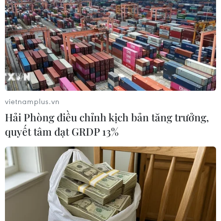
Thổ Nhĩ Kỳ siết chặt an ninh, bắt 10 đối
tượng tình nghi thuộc IS
20/12/2017 13:17
Cảnh sát trưởng quận Beyoglu của thủ đô Istanbul
Ismail Kilic cho biết an ninh trong khoảng thời gian chào
vietnamplus.vn
mừng năm mới sẽ được đặt ở mức cao nhất sau một
Hải Phòng điều chỉnh kịch bản tăng trưởng,
loạt các vụ tấn công trong 2 năm qua.
quyết tâm đạt GRDP 13%