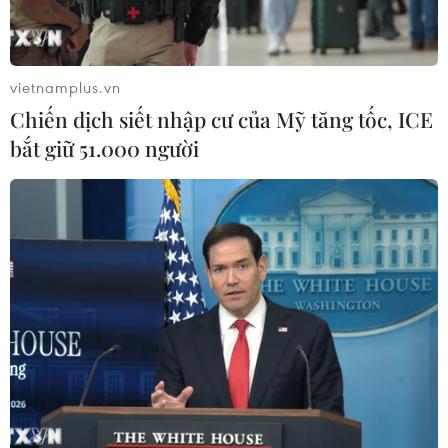
Sở hữu trí tuệ
Quy định sử dụng
RSS
Hỗ trợ
vietnamplus.vn
Ngôn ngữ
TTXVN
Chiến dịch siết nhập cư của Mỹ tăng tốc, ICE
Dịch vụ tin
Quảng cáo
bắt giữ 51.000 người
Liên hệ
Giấy phép số: 1374/GP-BTTTT do Bộ Thông tin và Truyền thông
cấp ngày 11/9/2008.
Quảng cáo: Phó TBT Nguyễn Thị Tám: 093.5958688, Email:
tamvna@gmail.com
Điện thoại: (024) 39411349 - (024) 39411348, Fax: (024)
39411348
Email:
vietnamplus2008@gmail.com