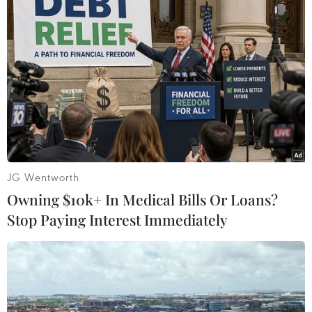
ngoài liên quan đến IS
12/11/2017 12:52
Theo cảnh sát địa phương, các nghi can trên đang lên
kế hoạch thực hiện các vụ tấn công, và trước đó từng
tham gia chiến đấu trong hàng ngũ của IS.
JG Wentworth
Owning $10k+ In Medical Bills Or Loans?
Stop Paying Interest Immediately