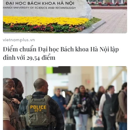
Tây Ban Nha phát trực tiếp nhật thực
toàn phần từ độ cao 9.000 m
04/08/2026 13:23
vietnamplus.vn
Xem thêm
Điểm chuẩn Đại học Bách khoa Hà Nội lập
đỉnh với 29,54 điểm
CƠ QUAN CHỦ QUẢN: THÔNG TẤN XÃ VIỆT NAM
Tổng Biên tập: TRẦN TIẾN DUẨN
Phó Tổng Biên tập: NGUYỄN THỊ TÁM, KHÚC THANH
THỦY