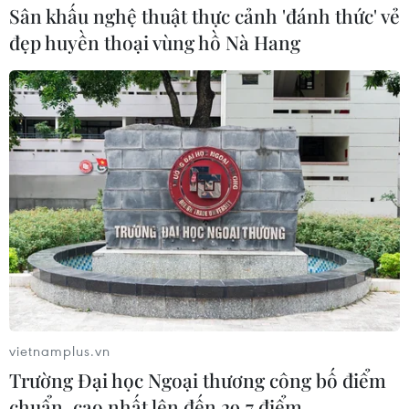
Sân khấu nghệ thuật thực cảnh 'đánh thức' vẻ
đẹp huyền thoại vùng hồ Nà Hang
vietnamplus.vn
Trường Đại học Ngoại thương công bố điểm
chuẩn, cao nhất lên đến 29,7 điểm