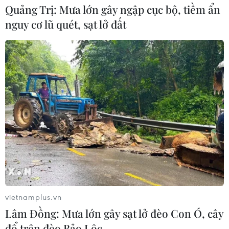
Quảng Trị: Mưa lớn gây ngập cục bộ, tiềm ẩn
06/08/2026 15:34
nguy cơ lũ quét, sạt lở đất
Italy và Hy Lạp trở thành điểm nóng
của virus Tây sông Nile
06/08/2026 13:24
NATO ưu tiên đẩy nhanh chuyển
giao hệ thống phòng không cho
Ukraine
06/08/2026 12:24
vietnamplus.vn
Thắt chặt tình hữu nghị sắt son giữa
Lâm Đồng: Mưa lớn gây sạt lở đèo Con Ó, cây
các cựu chuyên gia quân sự Nga với
đổ trên đèo Bảo Lộc