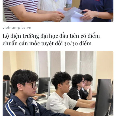
vietnamplus.vn
Lộ diện trường đại học đầu tiên có điểm
chuẩn cán mốc tuyệt đối 30/30 điểm
Thổ Nhĩ Kỳ bắt thêm 12 đối tượng liên
quan đến tổ chức IS
26/12/2017 12:55
Ngày 26/12, truyền thông địa phương đưa tin, trong một
chiến dịch chống khủng bố, nhà chức trách Thổ Nhĩ Kỳ
bắt giữ tổng cộng có 12 đối tượng tình nghi liên quan tới