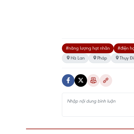
#năng lượng hạt nhân
#điện h
Hà Lan
Pháp
Thụy Đ