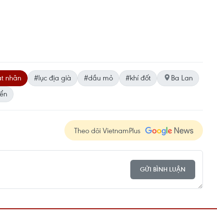
ạt nhân
#lục địa già
#dầu mỏ
#khí đốt
Ba Lan
iển
Theo dõi VietnamPlus
GỬI BÌNH LUẬN