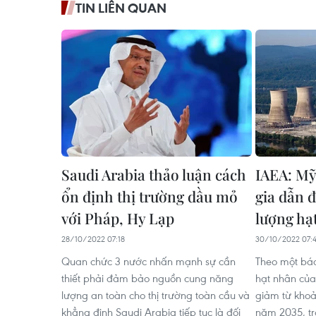
TIN LIÊN QUAN
Saudi Arabia thảo luận cách
IAEA: Mỹ
ổn định thị trường dầu mỏ
gia dẫn đ
với Pháp, Hy Lạp
lượng hạ
28/10/2022 07:18
30/10/2022 07:
Quan chức 3 nước nhấn mạnh sự cần
Theo một báo
thiết phải đảm bảo nguồn cung năng
hạt nhân của
lượng an toàn cho thị trường toàn cầu và
giảm từ kho
khẳng định Saudi Arabia tiếp tục là đối
năm 2035, tr