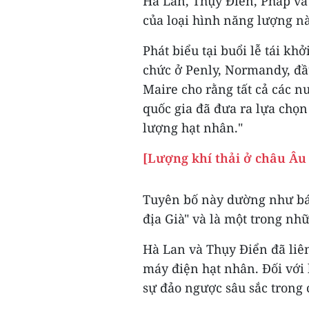
Hà Lan, Thụy Điển, Pháp và
của loại hình năng lượng n
Phát biểu tại buổi lễ tái k
chức ở Penly, Normandy, đầ
Maire cho rằng tất cả các n
quốc gia đã đưa ra lựa chọn
lượng hạt nhân."
[Lượng khí thải ở châu Âu 
Tuyên bố này dường như báo
địa Già" và là một trong nh
Hà Lan và Thụy Điển đã liê
máy điện hạt nhân. Đối với 
sự đảo ngược sâu sắc trong