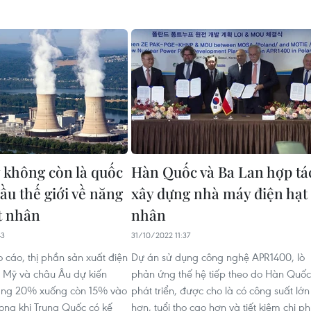
 không còn là quốc
Hàn Quốc và Ba Lan hợp tá
ầu thế giới về năng
xây dựng nhà máy điện hạt
t nhân
nhân
43
31/10/2022 11:37
 cáo, thị phần sản xuất điện
Dự án sử dụng công nghệ APR1400, lò
 Mỹ và châu Âu dự kiến
phản ứng thế hệ tiếp theo do Hàn Quốc
ảng 20% xuống còn 15% vào
phát triển, được cho là có công suất lớn
ong khi Trung Quốc có kế
hơn, tuổi thọ cao hơn và tiết kiệm chi phí