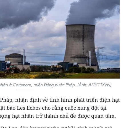
nhân ở Cattenom, miền Đông nước Pháp. (Ảnh: AFP/TTXVN)
háp, nhận định về tình hình phát triển điện hạt
t báo Les Echos cho rằng cuộc xung đột tại
ợng hạt nhân trở thành chủ đề được quan tâm.