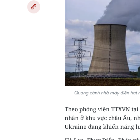
Quang cảnh nhà máy điện hạt 
Theo phóng viên TTXVN tại P
nhân ở khu vực châu Âu, nhậ
Ukraine đang khiến năng lư