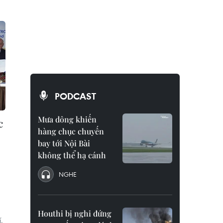
PODCAST
Mưa dông khiến
c
hàng chục chuyến
bay tới Nội Bài
không thể hạ cánh
NGHE
Houthi bị nghi đứng
.