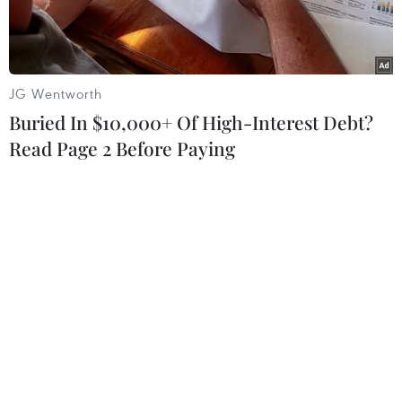
JG Wentworth
Buried In $10,000+ Of High-Interest Debt?
Read Page 2 Before Paying
Bộ trưởng Quốc phòng Ba Lan Mariusz Blaszczak.(Nguồn:
Reuters)
Bộ trưởng Quốc phòng Ba Lan Mariusz
Blaszczak ngày 24/5 cho biết Ba Lan có kế hoạch
khởi động chương trình mua tàu ngầm trong