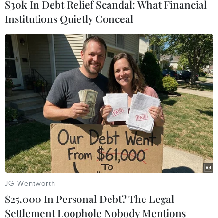
$30k In Debt Relief Scandal: What Financial
#Quốc phòng Ba Lan
#Mariusz Blaszczak
#Tàu ngầm
Institutions Quietly Conceal
#Chi tiêu quân sự
Ba Lan
Theo dõi VietnamPlus
TIN LIÊN QUAN
JG Wentworth
$25,000 In Personal Debt? The Legal
Settlement Loophole Nobody Mentions