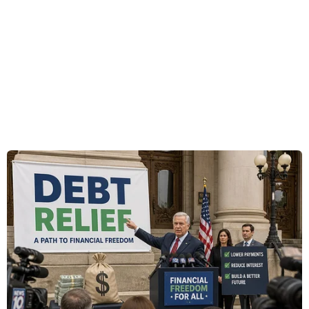
năm 2023.
Phát biểu tại hội nghị Defense24Day, ông
Blaszczak nói: "Chúng tôi đang bắt đầu triển
khai chương trình 'Orka'. Năm nay, chúng tôi dự
định khởi động thủ tục để mua tàu ngầm cùng
với việc chuyển giao các công nghệ cần thiết."
Ông Blaszczak lưu ý cuộc đấu thầu sẽ "sớm được
khởi động", đồng thời bổ sung thêm thông tin về
số lượng tàu ngầm và thiết bị của tàu sẽ được Bộ
Quốc phòng cung cấp trong thời gian ngắn.
Ba Lan đã tăng chi tiêu quân sự kể từ khi Nga
xâm lược nước láng giềng Ukraine vào tháng 2
năm ngoái, theo đó chính phủ cam kết tăng gấp
đôi quy mô quân đội và chi 4 % GDP cho quốc