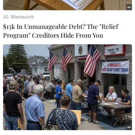
nội dung thứ ba trong gói 5 điểm của tiến trình
hòa đàm nhằm chấm dứt cuộc xung đột vũ trang
JG Wentworth
kéo dài năm thập kỷ qua tại quốc gia Nam Mỹ
$15k In Unmanageable Debt? The "Relief
này.
Program" Creditors Hide From You
Văn kiện trên đạt được chỉ ít giờ sau khi FARC
và nhóm Quân đội giải phóng quốc gia (ELN)
tuyên bố đơn phương ngừng bắn từ ngày 20-
28/5, khoảng thời gian có cuộc bầu cử tổng
thống vào ngày 25/5.
Phát biểu họp báo tại thủ đô La Habana của
Cuba, đại diện nước chủ nhà Rodolfo Benitez
nêu rõ trong thỏa thuận mới được thông qua sau
các cuộc đàm phán tại đây, phái đoàn Chính phủ
Colombia và FARC nhất trí xóa bỏ vùng trồng
cây thuốc phiện thông qua một chiến dịch tái