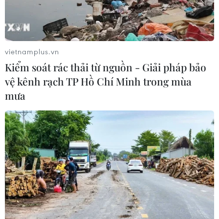
Các phiến quân FARC và ELN đã tuyên bố ngừng bắn
từ ngày 20-28/5, khoảng thời gian sẽ diễn ra cuộc bầu
cử tổng thống tại Colombia.
vietnamplus.vn
Kiểm soát rác thải từ nguồn - Giải pháp bảo
vệ kênh rạch TP Hồ Chí Minh trong mùa
mưa