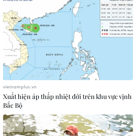
Hội đồng Bảo an đánh giá về mối đe
dọa của IS đối với hòa bình, an ninh
quốc tế
05/08/2026 23:15
Mỹ hoàn trả khoảng 100 tỷ USD thuế
quan sau phán quyết của Tòa án Tối
cao
05/08/2026 22:58
vietnamplus.vn
Xuất hiện áp thấp nhiệt đới trên khu vực vịnh
Tổng Bí thư, Chủ tịch nước tiếp Tư
Bắc Bộ
lệnh Bộ Chỉ huy Thái Bình Dương
Hoa Kỳ
05/08/2026 12:29