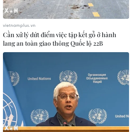
Colombia: Phe đối lập phá hoại tiến trình
hòa đàm với FARC
13/05/2014 03:59
vietnamplus.vn
Tổng thống Colombia cáo buộc phe đối lập đang tiến
Cần xử lý dứt điểm việc tập kết gỗ ở hành
hành chiến dịch bôi nhọ hòng phá hoại tiến trình đàm
lang an toàn giao thông Quốc lộ 22B
phán giữa Chính phủ và FARC.