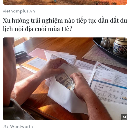
vietnamplus.vn
Xu hướng trải nghiệm nào tiếp tục dẫn dắt du
lịch nội địa cuối mùa Hè?
CƠ QUAN CHỦ QUẢN: THÔNG TẤN XÃ VIỆT NAM
Tổng Biên tập: TRẦN TIẾN DUẨN
Phó Tổng Biên tập: NGUYỄN THỊ TÁM, KHÚC THANH
THỦY
Sở hữu trí tuệ
Quy định sử dụng
RSS
Hỗ trợ
Ngôn ngữ
TTXVN
Dịch vụ tin
Quảng cáo
Liên hệ
JG Wentworth