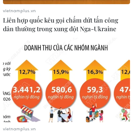
vietnamplus.vn
Liên hợp quốc kêu gọi chấm dứt tấn công
Colombia phát hiện trung tâm do thám
dân thường trong xung đột Nga-Ukraine
đàm phán hòa bình
07/05/2014 01:28
Colombia vừa phát hiện và khám xét một căn hộ ở phía
Bắc thủ đô Bogota được sử dụng làm trung tâm do thám
cuộc đàm phán hòa bình giữa chính phủ và FARC.
vietnamplus.vn