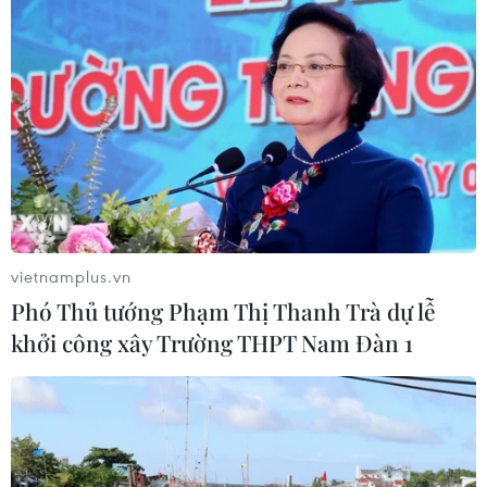
đông nhất có lúc lên tới hơn 20.000 người.
Tuy nhiên hiện nay FARC chỉ còn khoảng 8.000
thành viên. Các cuộc xung đột kéo dài gần nửa
thế kỷ qua giữa hai bên đã khiến hơn 200.000
người thiệt mạng và khoảng 4,5 triệu người
phải đi lánh nạn./.
(TTXVN/Vietnam+)
vietnamplus.vn
Phó Thủ tướng Phạm Thị Thanh Trà dự lễ
khởi công xây Trường THPT Nam Đàn 1