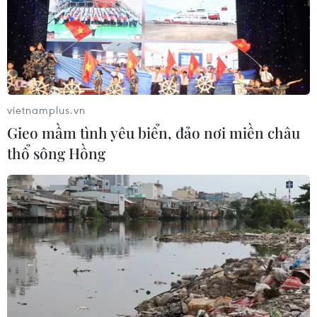
TIN LIÊN QUAN
vietnamplus.vn
Gieo mầm tình yêu biển, đảo nơi miền châu
thổ sông Hồng
Colombia: Phiến quân ngừng bắn dịp bầu
cử tổng thống
17/05/2014 01:42