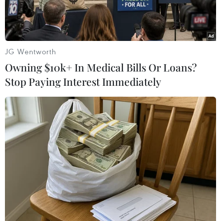
JG Wentworth
Owning $10k+ In Medical Bills Or Loans?
Stop Paying Interest Immediately
Tang vật ma túy được FARC thu giữ tại Cauca. (Nguồn:
AFP/TTXVN)
Chính phủ Colombia và nhóm Lực lượng vũ
trang cách mạng Colombia (FARC) ngày 16/5 đã
đạt được thỏa thuận về chống buôn bán ma túy,