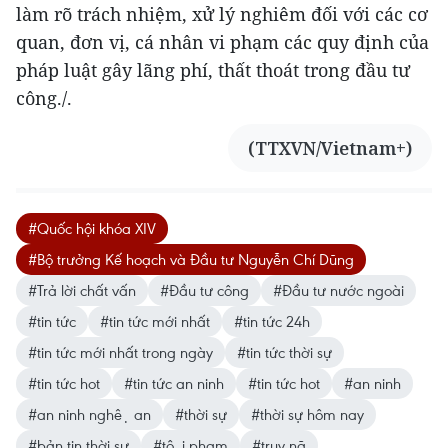
làm rõ trách nhiệm, xử lý nghiêm đối với các cơ
quan, đơn vị, cá nhân vi phạm các quy định của
pháp luật gây lãng phí, thất thoát trong đầu tư
công./.
(TTXVN/Vietnam+)
#Quốc hội khóa XIV
#Bộ trưởng Kế hoạch và Đầu tư Nguyễn Chí Dũng
#Trả lời chất vấn
#Đầu tư công
#Đầu tư nước ngoài
#tin tức
#tin tức mới nhất
#tin tức 24h
#tin tức mới nhất trong ngày
#tin tức thời sự
#tin tức hot
#tin tức an ninh
#tin tức hot
#an ninh
#an ninh nghệ an
#thời sự
#thời sự hôm nay
#bản tin thời sự
#tội phạm
#truy nã