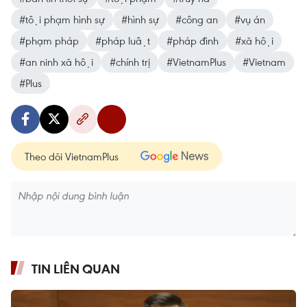
#tội phạm hình sự
#hình sự
#công an
#vụ án
#phạm pháp
#pháp luật
#pháp đình
#xã hội
#an ninh xã hội
#chính trị
#VietnamPlus
#Vietnam
#Plus
Theo dõi VietnamPlus
TIN LIÊN QUAN