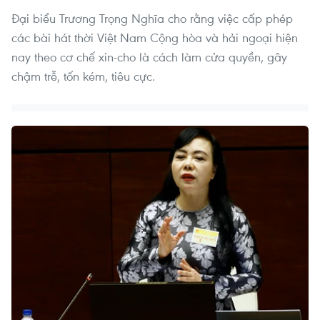
Đại biểu Trương Trọng Nghĩa cho rằng việc cấp phép
các bài hát thời Việt Nam Cộng hòa và hải ngoại hiện
nay theo cơ chế xin-cho là cách làm cửa quyền, gây
chậm trễ, tốn kém, tiêu cực.