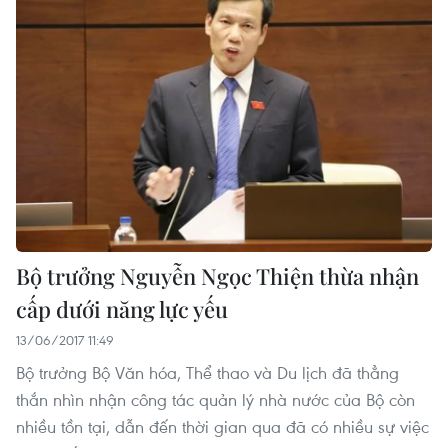
Bộ trưởng Nguyễn Ngọc Thiện thừa nhận
cấp dưới năng lực yếu
13/06/2017 11:49
Bộ trưởng Bộ Văn hóa, Thể thao và Du lịch đã thẳng
thắn nhìn nhận công tác quản lý nhà nước của Bộ còn
nhiều tồn tại, dẫn đến thời gian qua đã có nhiều sự việc