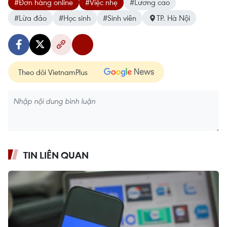
#Đơn hàng online
#Việc nhẹ
#Lương cao
#Lừa đảo
#Học sinh
#Sinh viên
TP. Hà Nội
Theo dõi VietnamPlus
TIN LIÊN QUAN