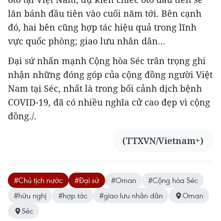
lăn bánh đầu tiên vào cuối năm tới. Bên cạnh
đó, hai bên cũng hợp tác hiệu quả trong lĩnh
vực quốc phòng; giao lưu nhân dân...
Đại sứ nhấn mạnh Cộng hòa Séc trân trọng ghi
nhận những đóng góp của cộng đồng người Việt
Nam tại Séc, nhất là trong bối cảnh dịch bệnh
COVID-19, đã có nhiều nghĩa cử cao đẹp vì cộng
đồng./.
(TTXVN/Vietnam+)
#Chủ tịch nước
#Đại sứ
#Oman
#Cộng hòa Séc
#hữu nghị
#hợp tác
#giao lưu nhân dân
Oman
Séc