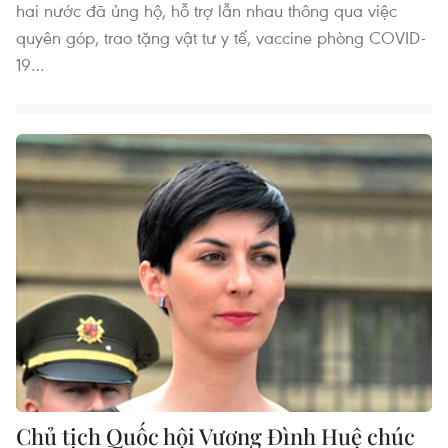
hai nước đã ủng hộ, hỗ trợ lẫn nhau thông qua việc
quyên góp, trao tặng vật tư y tế, vaccine phòng COVID-
19…
Chủ tịch Quốc hội Vương Đình Huệ chúc