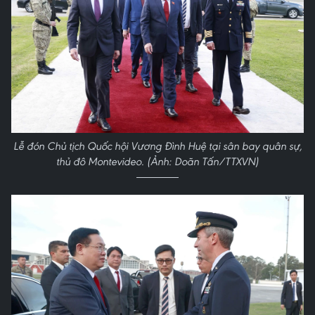
Lễ đón Chủ tịch Quốc hội Vương Đình Huệ tại sân bay quân sự,
thủ đô Montevideo. (Ảnh: Doãn Tấn/TTXVN)