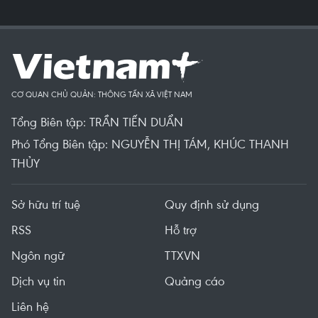
CƠ QUAN CHỦ QUẢN: THÔNG TẤN XÃ VIỆT NAM
Tổng Biên tập: TRẦN TIẾN DUẨN
Phó Tổng Biên tập: NGUYỄN THỊ TÁM, KHÚC THANH
THỦY
Sở hữu trí tuệ
Quy định sử dụng
RSS
Hỗ trợ
Ngôn ngữ
TTXVN
Dịch vụ tin
Quảng cáo
Liên hệ