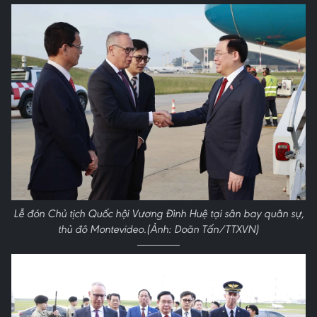
Lễ đón Chủ tịch Quốc hội Vương Đình Huệ tại sân bay quân sự,
thủ đô Montevideo.(Ảnh: Doãn Tấn/TTXVN)