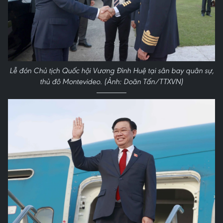
Lễ đón Chủ tịch Quốc hội Vương Đình Huệ tại sân bay quân sự,
thủ đô Montevideo. (Ảnh: Doãn Tấn/TTXVN)