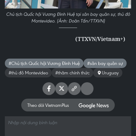
Chủ tịch Quốc hội Vương Đình Huệ tại sân bay quân sự, thủ đô
Montevideo. (Ảnh: Doãn Tấn/TTXVN)
(TTXVN/Vietnam+)
#Chủ tịch Quốc hội Vương Đình Huệ
#sân bay quân sự
#thủ đô Montevideo
#thăm chính thức
Uruguay
Theo dõi VietnamPlus