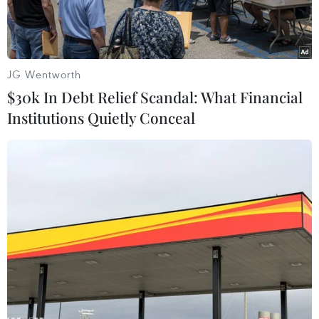
Cup.
JG Wentworth
$30k In Debt Relief Scandal: What Financial
Institutions Quietly Conceal
Kinh nghiệm của Công Phượng là sự bổ sung cần thiết cho
hàng công của Đội tuyển Việt Nam. (Ảnh: Minh Quyết/TTXVN)
"Trong bối cảnh lực lượng của Đội tuyển Việt
Nam bị sứt mẻ nghiêm trọng khi các trụ cột gặp