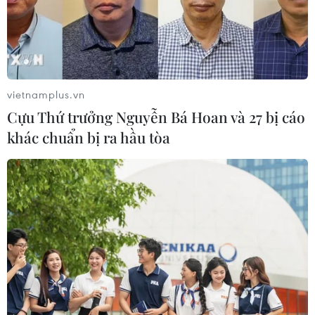
Đình Bắc rực sáng với cú đúp, tuyển
Việt Nam vào bán kết ASEAN Cup với ngôi đầu
bảng
vietnamplus.vn
Cựu Thứ trưởng Nguyễn Bá Hoan và 27 bị cáo
khác chuẩn bị ra hầu tòa
Đội tuyển Quốc gia Việt Nam
Đội tuyển Việt Nam đối đầu Malaysia tại bán
kết ASEAN Cup 2026
ASEAN Cup 2026 ngày 8/8: Xác định đối thủ
của đội tuyển Việt Nam ở bán kết
Ông Kim Sang-sik trăn trở gì về hàng phòng
ngự trước bán kết ASEAN Cup?
ASEAN Cup 2026: Truyền thông châu Á ca ngợi