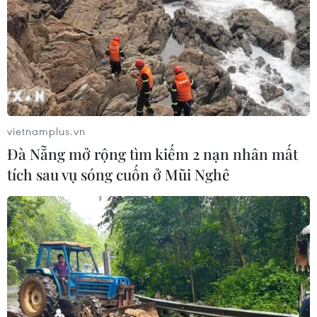
vietnamplus.vn
Đà Nẵng mở rộng tìm kiếm 2 nạn nhân mất
tích sau vụ sóng cuốn ở Mũi Nghê