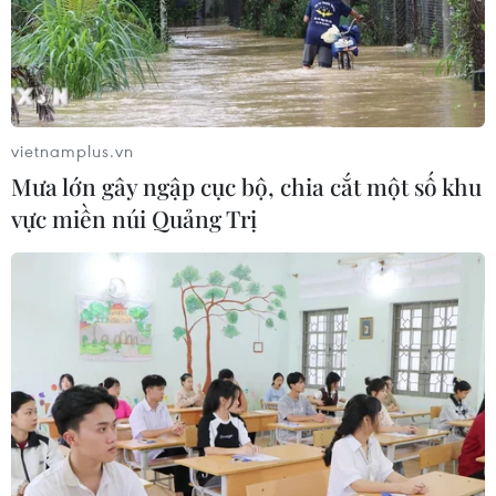
Nhận định Việt Nam vs Campuchia:
'Phù thủy Kim' sẽ xoay tua toan tính
đường dài?
06/08/2026 08:25
vietnamplus.vn
Mưa lớn gây ngập cục bộ, chia cắt một số khu
HLV Kim Sang-sik: 'Tuyển Việt Nam
vực miền núi Quảng Trị
hướng tới chiến thắng để giữ ngôi
đầu bảng'
06/08/2026 07:25
Chủ tịch Liên đoàn Bóng đá thế giới
chịu sức ép chưa từng có
06/08/2026 04:12