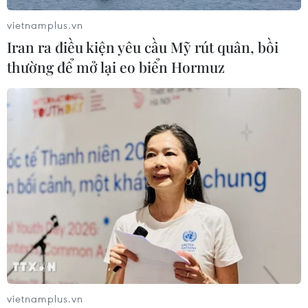
vietnamplus.vn
Iran ra điều kiện yêu cầu Mỹ rút quân, bồi
thường để mở lại eo biển Hormuz
TIN CÙNG CHUYÊN MỤC
Truyền thông Hàn Quốc đánh giá
cao đội tuyển Việt Nam với chuỗi 22
vietnamplus.vn