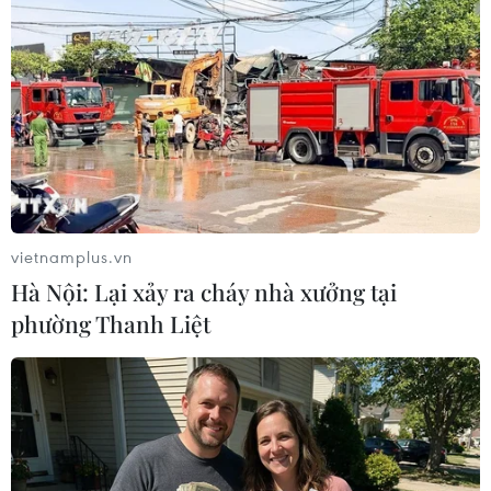
vietnamplus.vn
Hà Nội: Lại xảy ra cháy nhà xưởng tại
phường Thanh Liệt
#Công Phượng
#Phan Anh Tú
#Công bố danh sách Đội tuyển Việt Nam
#Vòng loại World Cup 2026
#Philippe Troussier