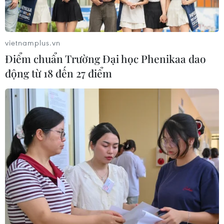
chiến thắng của tuyển Việt Nam
HLV Kim Sang-sik: 'Tôi mong Đình Bắc vươn xa
hơn tầm Đông Nam Á'
vietnamplus.vn
Điểm chuẩn Trường Đại học Phenikaa dao
động từ 18 đến 27 điểm
TIN LIÊN QUAN