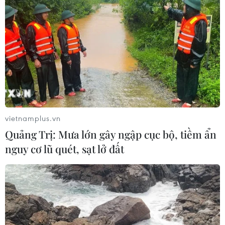
vietnamplus.vn
Quảng Trị: Mưa lớn gây ngập cục bộ, tiềm ẩn
nguy cơ lũ quét, sạt lở đất