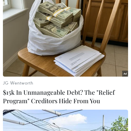
JG Wentworth
$15k In Unmanageable Debt? The "Relief
Program" Creditors Hide From You
Lịch thi đấu của Đội tuyển Việt Nam tại Vòng loại World Cup
2026. (Ảnh: VFF)
(Vietnam+)