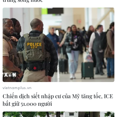
08/08/2026 03:50
Tuyển Việt Nam giành vé vào
bán kết, vì sao ông Kim Sang-sik vẫn
không vui?
08/08/2026 03:37
Ông Kim Sang-sik trăn trở gì về
hàng phòng ngự trước bán kết
ASEAN Cup?
08/08/2026 00:13
vietnamplus.vn
Chiến dịch siết nhập cư của Mỹ tăng tốc, ICE
ASEAN Cup 2026: Truyền thông
bắt giữ 51.000 người
châu Á ca ngợi chiến thắng của tuyển
Việt Nam