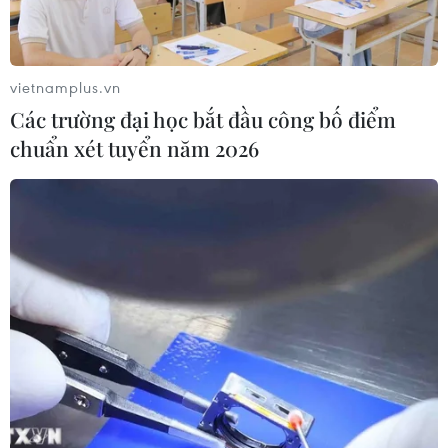
Futsal Việt Nam bất bại sau trận hòa
khó tin trước chủ nhà Thái Lan
06/08/2026 02:38
vietnamplus.vn
Các trường đại học bắt đầu công bố điểm
chuẩn xét tuyển năm 2026
Toàn cảnh ASEAN Cup: Thái
Lan "thắng như chẻ tre", thách thức
tuyển Việt Nam
05/08/2026 07:15
Nhận định Philippines vs
Thái Lan: Madam Pang treo thưởng
tiền tỷ, "Voi chiến" quyết thắng
04/08/2026 09:19