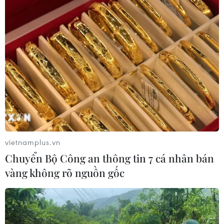
viên Troussier cho biết dù góp công trong chiến thắng 2-
0 nhưng bộ đôi Công Phượng và Văn Toàn vẫn cần thi
đấu thường xuyên hơn ở cấp câu lạc bộ.
vietnamplus.vn
Chuyển Bộ Công an thông tin 7 cá nhân bán
vàng không rõ nguồn gốc