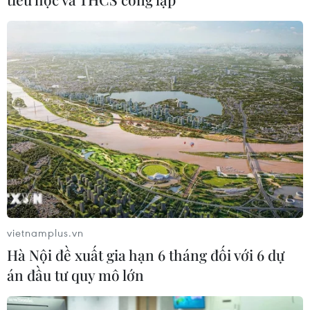
bước vào thử thách lớn nhất
03/08/2026 13:04
Xem trực tiếp Indonesia-Việt Nam tại
ASEAN Cup 2026 trên kênh nào?
03/08/2026 09:21
Xem thêm
vietnamplus.vn
Hà Nội đề xuất gia hạn 6 tháng đối với 6 dự
án đầu tư quy mô lớn
CƠ QUAN CHỦ QUẢN: THÔNG TẤN XÃ VIỆT NAM