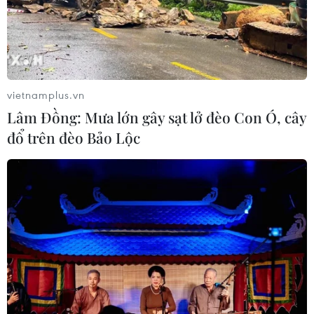
vietnamplus.vn
Lâm Đồng: Mưa lớn gây sạt lở đèo Con Ó, cây
đổ trên đèo Bảo Lộc