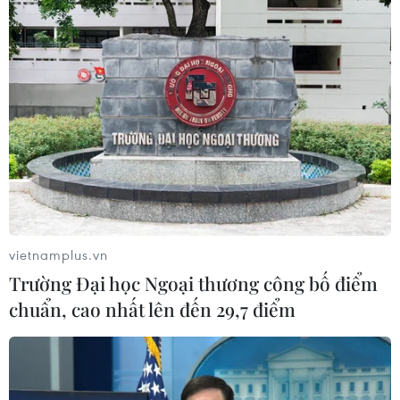
07/08/2026 22:58
HLV Kim Sang-sik: 'Tôi mong Đình
Bắc vươn xa hơn tầm Đông Nam Á'
07/08/2026 16:54
ASEAN Cup 2026: Tuyển Việt Nam
thẳng tiến vào bán kết với thành tích
nhất bảng
vietnamplus.vn
07/08/2026 15:58
Trường Đại học Ngoại thương công bố điểm
chuẩn, cao nhất lên đến 29,7 điểm
Đình Bắc rực sáng với cú
đúp, tuyển Việt Nam vào bán kết
ASEAN Cup với ngôi đầu bảng