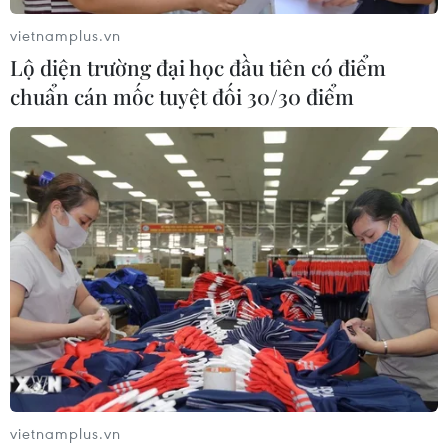
vietnamplus.vn
Lộ diện trường đại học đầu tiên có điểm
chuẩn cán mốc tuyệt đối 30/30 điểm
Danh sách Đội tuyển Việt Nam đối đầu
Indonesia: Công Phượng trở lại
11/03/2024 08:38
Sự trở lại của cựu sao Hoàng Anh Gia Lai sẽ giúp Huấn
luyện viên Troussier có thêm lựa chọn trên hàng công
trong bối cảnh chân sút Tuấn Hải phải nghỉ thi đấu một
tháng do chấn thương cổ chân.
vietnamplus.vn