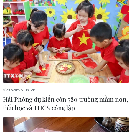
Nhận định Việt Nam vs Indonesia:
Chờ kỳ tích ngay tại 'chảo lửa'
Pakansari
02/08/2026 14:04
HLV Kim Sang Sik: 'Tuyển Việt Nam
đặt mục tiêu giành 3 điểm ngay trên
sân Indonesia'
02/08/2026 13:04
vietnamplus.vn
Hải Phòng dự kiến còn 780 trường mầm non,
Nhận định Thái Lan vs
tiểu học và THCS công lập
Malaysia: "Voi chiến" thị uy sức mạnh
tại thánh địa Rajamangala
01/08/2026 09:27