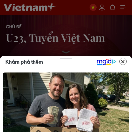
CHỦ ĐỀ
U23, Tuyển Việt Nam
Khám phá thêm
Tuyển Việt Nam giành vé vào
bán kết, vì sao ông Kim Sang-sik vẫn
không vui?
08/08/2026 03:37
Ông Kim Sang-sik trăn trở gì về
hàng phòng ngự trước bán kết