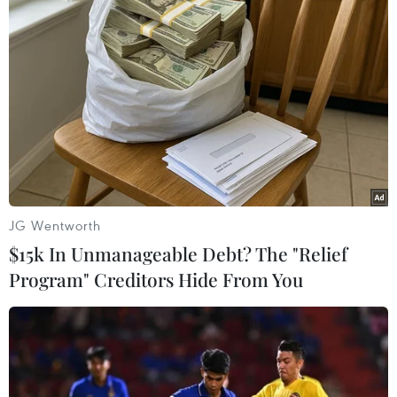
Theo dõi VietnamPlus
Đội tuyển Quốc gia Việt Nam
Đội tuyển Việt Nam đối đầu Malaysia tại bán
JG Wentworth
kết ASEAN Cup 2026
$15k In Unmanageable Debt? The "Relief
ASEAN Cup 2026 ngày 8/8: Xác định đối thủ
Program" Creditors Hide From You
của đội tuyển Việt Nam ở bán kết
Ông Kim Sang-sik trăn trở gì về hàng phòng
ngự trước bán kết ASEAN Cup?
ASEAN Cup 2026: Truyền thông châu Á ca ngợi