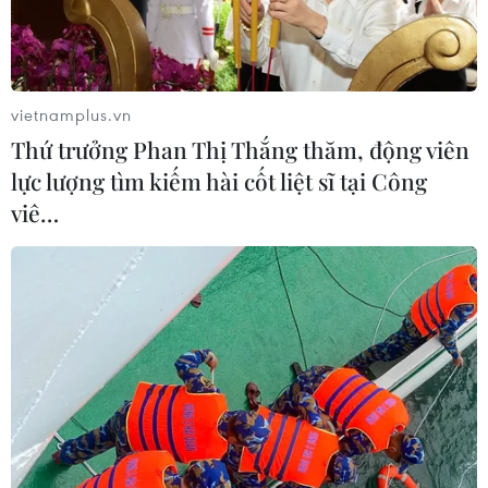
vietnamplus.vn
Thứ trưởng Phan Thị Thắng thăm, động viên
lực lượng tìm kiếm hài cốt liệt sĩ tại Công
viê…
Những đội bóng nào đã vào Vòng loại thứ 3
World Cup 2026 khu vực châu Á?
27/03/2024 00:39
6 đội tuyển đã chính thức sớm vào Vòng loại thứ 3
World Cup 2026 khu vực châu Á, gồm Qatar (bảng A),
Iran, Uzbekistan (bảng E), Iraq (bảng F), UAE (bảng H)
và Australia (bảng I).