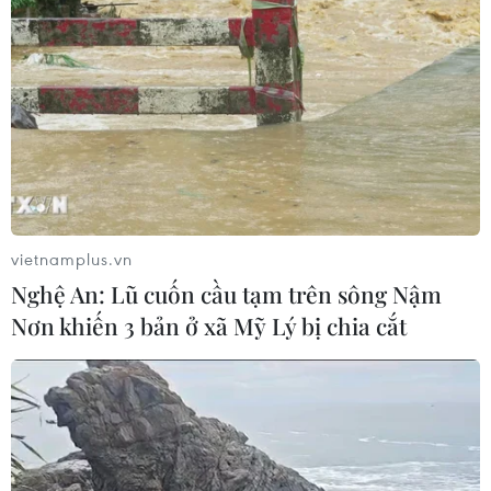
Toàn cảnh ASEAN Cup: Thái
Lan "thắng như chẻ tre", thách thức
tuyển Việt Nam
05/08/2026 07:15
Nhận định Philippines vs
Thái Lan: Madam Pang treo thưởng
tiền tỷ, "Voi chiến" quyết thắng
vietnamplus.vn
04/08/2026 09:19
Nghệ An: Lũ cuốn cầu tạm trên sông Nậm
Nơn khiến 3 bản ở xã Mỹ Lý bị chia cắt
Đội tuyển Việt Nam nhận
thưởng 2 tỷ đồng sau thắng lợi trước
Indonesia
04/08/2026 04:16