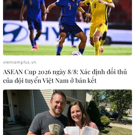
chiến thắng của tuyển Việt Nam
HLV Kim Sang-sik: 'Tôi mong Đình Bắc vươn xa
hơn tầm Đông Nam Á'
vietnamplus.vn
ASEAN Cup 2026 ngày 8/8: Xác định đối thủ
TIN LIÊN QUAN
của đội tuyển Việt Nam ở bán kết