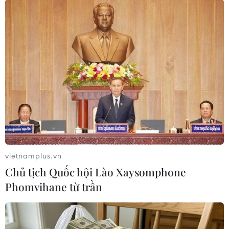
(Vietnam+)
vietnamplus.vn
Chủ tịch Quốc hội Lào Xaysomphone
Phomvihane từ trần
#Đội tuyển Việt Nam
#Tuyển Philippines
#Vòng loại World Cup
#Hanna Hattab
Philippines
Syria