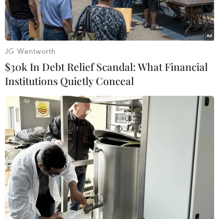
JG Wentworth
$30k In Debt Relief Scandal: What Financial
Institutions Quietly Conceal
Trọng tài Hanna Hattab bắt chính trận Việt Nam thua Saudi
Arabia ở Mỹ Đình.
Trận đấu ra mắt Đội tuyển Việt Nam của Huấn
luyện viên Kim Sang-sik sẽ là màn chạm trán
Philippines ở lượt trận thứ 5 bảng F Vòng loại
thứ 2 World Cup 2026 khu vực châu Á.