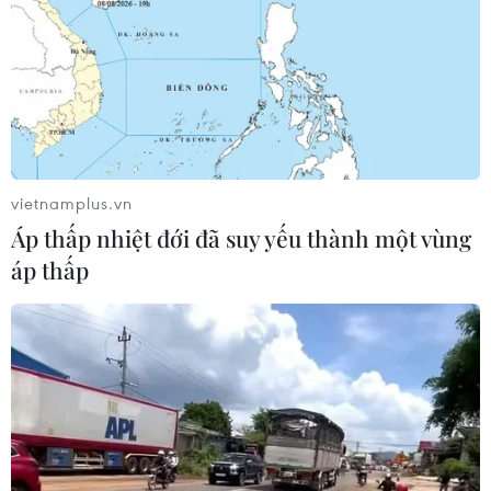
vietnamplus.vn
Áp thấp nhiệt đới đã suy yếu thành một vùng
áp thấp
TIN CÙNG CHUYÊN MỤC
Đội tuyển Việt Nam đối đầu Malaysia
tại bán kết ASEAN Cup 2026