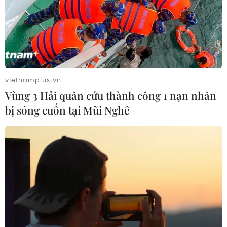
vietnamplus.vn
Vùng 3 Hải quân cứu thành công 1 nạn nhân
bị sóng cuốn tại Mũi Nghê
Bản tin 60s: Cựu Bộ trưởng
Nguyễn Thanh Long “bạc trắng đầu”
trong ngày hầu tòa