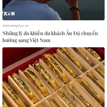
03/01/2024 11:45
Liên quan tới đại án Việt Á, trong số các bị can bị truy tố
về tội “Nhận hối lộ,” ông Nguyễn Thanh Long là người
nhận nhiều nhất, khi đã “đút túi” 2,25 triệu USD, tương
vietnamplus.vn
đương hơn 51 tỷ đồng.
Những lý do khiến du khách Ấn Độ chuyển
hướng sang Việt Nam