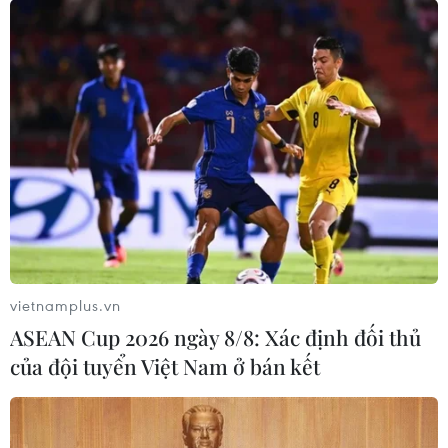
Phạt tù 2 nhân viên bệnh viện Cần Thơ tham ô
800 triệu đồng liên quan vụ Việt Á
Thay đổi hình thức kỷ luật với nguyên lãnh đạo
CDC tỉnh Bình Dương
TIN LIÊN QUAN
vietnamplus.vn
ASEAN Cup 2026 ngày 8/8: Xác định đối thủ
của đội tuyển Việt Nam ở bán kết