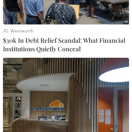
cáo Nguyễn Thanh Long xin giảm nhẹ hình phạt.
JG Wentworth
$30k In Debt Relief Scandal: What Financial
Institutions Quietly Conceal
Lực lượng chức năng dẫn giải bị cáo Nguyễn Thanh Long (cựu
Bộ trưởng Bộ Y tế) đến phiên tòa. (Ảnh: Phạm Kiên/TTXVN)
Sáng 15/5, Tòa án Nhân dân cấp cao tại Hà Nội