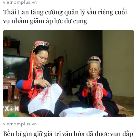
vietnamplus.vn
tế) bị phạt 18 năm tù.
Thái Lan tăng cường quản lý sầu riêng cuối
vụ nhằm giảm áp lực dư cung
(TTXVN/Vietnam+)
vietnamplus.vn
Bền bỉ gìn giữ giá trị văn hóa đã được vun đắp