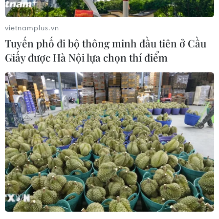
Quá trình tiêu thụ kit xét nghiệm, Phan Quốc
vietnamplus.vn
Việt chỉ đạo các nhân viên tính toán và chi tiền
Tuyến phố đi bộ thông minh đầu tiên ở Cầu
phần trăm ngoài hợp đồng; trực tiếp hoặc chỉ
Giấy được Hà Nội lựa chọn thí điểm
đạo đưa hối lộ tổng cộng hơn 34 tỷ đồng cho các
lãnh đạo, nhân viên tại các cơ sở y tế công lập
trên phạm vi cả nước./.
Vụ Việt Á: Cựu Bộ trưởng
Bộ Y tế Nguyễn Thanh
Long bị phạt 18 năm tù
Chiều 12/1, Tòa án Nhân dân
thành phố Hà Nội đã tuyên án
phạt 38 bị cáo trong vụ án Công
ty Việt Á; trong đó bị cáo Nguyễn
Thanh Long (cựu Bộ trưởng Bộ Y