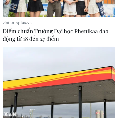
vietnamplus.vn
Điểm chuẩn Trường Đại học Phenikaa dao
động từ 18 đến 27 điểm
Tổng thống Trump chỉ trích cựu Cố vấn
An ninh quốc gia John Bolton
30/01/2020 00:48
Tổng thống Trump nói rằng cựu trợ lý hàng đầu John