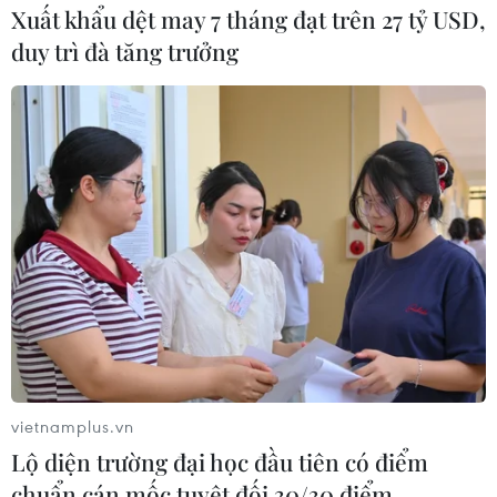
Xuất khẩu dệt may 7 tháng đạt trên 27 tỷ USD,
01/02/2020 00:00
duy trì đà tăng trưởng
Tuyên bố trên được đưa ra sau khi tờ New Yorks Times
đăng bài viết cho rằng Tổng thống Trump đã chỉ đạo tổ
chức một cuộc tiếp xúc giữa Tổng thống Ukraine và luật
sư của ông.
vietnamplus.vn
Lộ diện trường đại học đầu tiên có điểm
chuẩn cán mốc tuyệt đối 30/30 điểm