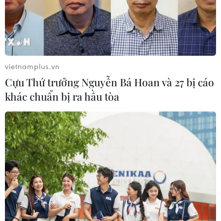
vietnamplus.vn
Cựu Thứ trưởng Nguyễn Bá Hoan và 27 bị cáo
khác chuẩn bị ra hầu tòa
Tổng thống Mỹ Donald Trump chỉ trích
phe Dân chủ là "lừa đảo"
15/01/2020 23:00
Trên trang mạng Twitter, Tổng thống Trump đã đề cập
đến sự thúc đẩy của phe Dân chủ nhằm kêu gọi các
nhân chứng tham gia luận tội ông tại Thượng viện.