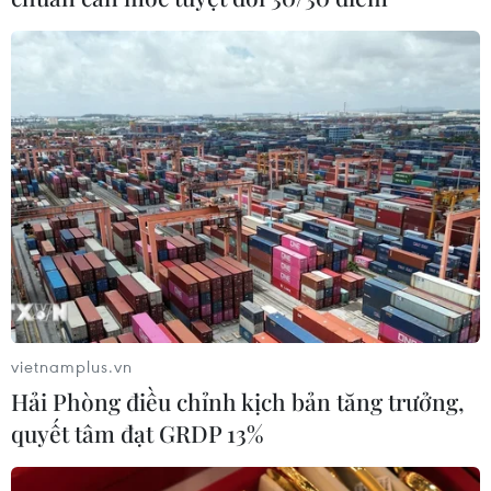
COVID-19: Tổng thống Mỹ Trump chỉ
trích Thống đốc bang Georgia
23/04/2020 10:19
Tổng thống Mỹ Trump đã bày tỏ bất đồng sâu sắc đối
với quyết định của Thống đốc bang Georgia cho phép
mở lại hoạt động của nhiều loại hình doanh nghiệp nhỏ
như trung tâm thể hình, bowling, tiệm nail.
vietnamplus.vn
Hải Phòng điều chỉnh kịch bản tăng trưởng,
quyết tâm đạt GRDP 13%