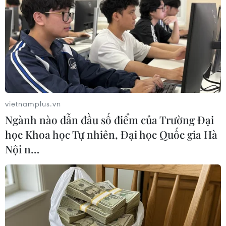
không ít khó khăn do cuộc khủng hoảng kép
gồm đại dịch COVID-19 và làn sóng biểu tình sắc
tộc./.
(TTXVN/Vietnam+)
vietnamplus.vn
Ngành nào dẫn đầu số điểm của Trường Đại
học Khoa học Tự nhiên, Đại học Quốc gia Hà
Nội n…