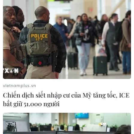
Kinh tế Mỹ bất ngờ mất 23.000 việc
làm trong tháng 7
07/08/2026 13:57
Tổng thống Mỹ Donald Trump nói
còn quá sớm để bàn về người kế
nhiệm
vietnamplus.vn
07/08/2026 06:29
Chiến dịch siết nhập cư của Mỹ tăng tốc, ICE
bắt giữ 51.000 người
Meta bồi thường gần 600 triệu USD
vì gây tổn hại sức khỏe tâm thần trẻ
em