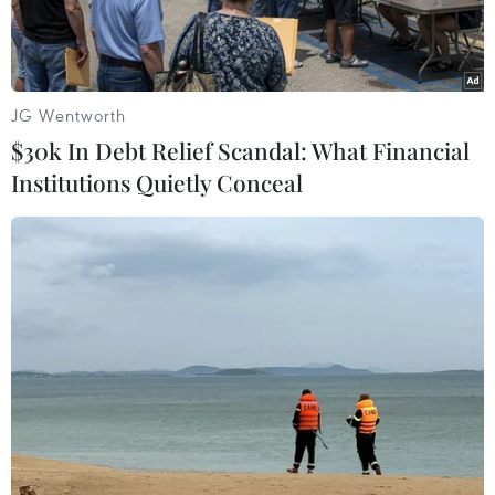
JG Wentworth
$30k In Debt Relief Scandal: What Financial
Institutions Quietly Conceal
Cựu Cố vấn an ninh quốc gia John Bolton lắng nghe Tổng thống
Donald Trump phát biểu. (Nguồn: Getty Images)
Ngày 17/6, sau khi các trích đoạn đầu tiên của
cuốn hồi ký Nhà Trắng mang tựa đề "The Room
Where It Happened" (Tạm dịch: Căn phòng nơi