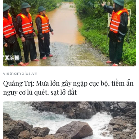
vietnamplus.vn
Quảng Trị: Mưa lớn gây ngập cục bộ, tiềm ẩn
nguy cơ lũ quét, sạt lở đất