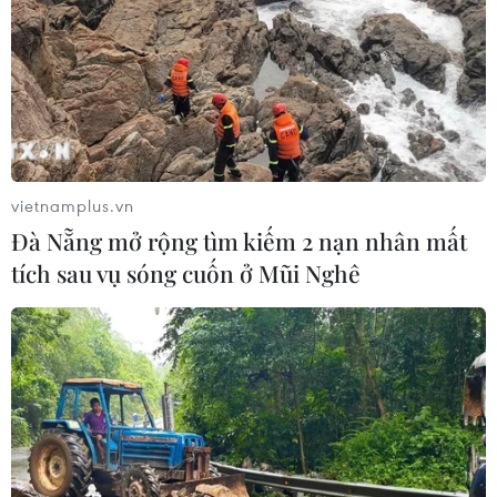
vietnamplus.vn
Đà Nẵng mở rộng tìm kiếm 2 nạn nhân mất
tích sau vụ sóng cuốn ở Mũi Nghê