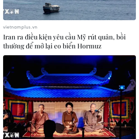
vietnamplus.vn
Iran ra điều kiện yêu cầu Mỹ rút quân, bồi
thường để mở lại eo biển Hormuz