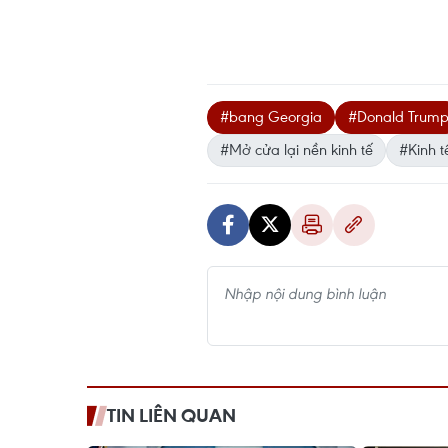
#bang Georgia
#Donald Trum
#Mở cửa lại nền kinh tế
#Kinh t
TIN LIÊN QUAN