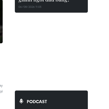
06/08/2026 11:05
ày
ại
PODCAST