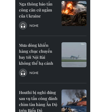
Nga thông báo tấn
công căn cứ ngầm
của Ukraine
NGHE
Mưa dông khiến
hàng chục chuyến
bay tới Nội Bài
không thể hạ cánh
NGHE
Houthi bị nghi đứng
sau vụ tấn công đánh
chìm tàu hàng Ấn Độ
trên Biển Đỏ