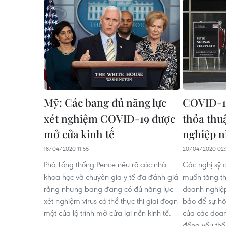
Mỹ: Các bang đủ năng lực
COVID-19
xét nghiệm COVID-19 được
thỏa thu
mở cửa kinh tế
nghiệp 
18/04/2020 11:55
20/04/2020 02:
Phó Tổng thống Pence nêu rõ các nhà
Các nghị sỹ
khoa học và chuyên gia y tế đã đánh giá
muốn tăng th
rằng những bang đang có đủ năng lực
doanh nghiệ
xét nghiệm virus có thể thực thi giai đoạn
bảo để sự hỗ
một của lộ trình mở cửa lại nền kinh tế.
của các doa
đồng yếu thế