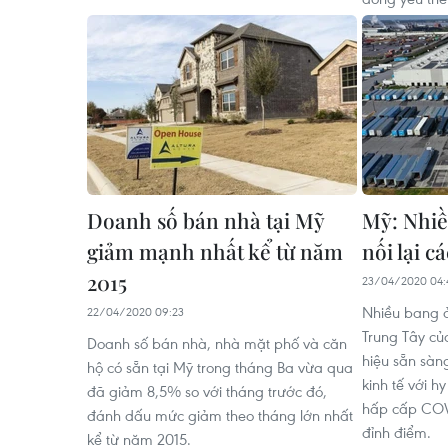
Doanh số bán nhà tại Mỹ
Mỹ: Nhiề
giảm mạnh nhất kể từ năm
nối lại c
2015
23/04/2020 04:
Nhiều bang 
22/04/2020 09:23
Trung Tây củ
Doanh số bán nhà, nhà mặt phố và căn
hiệu sẵn sàn
hộ có sẵn tại Mỹ trong tháng Ba vừa qua
kinh tế với 
đã giảm 8,5% so với tháng trước đó,
hấp cấp COV
đánh dấu mức giảm theo tháng lớn nhất
đỉnh điểm.
kể từ năm 2015.