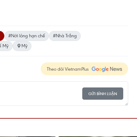
p
#Nới lỏng hạn chế
#Nhà Trắng
ế Mỹ
Mỹ
Theo dõi VietnamPlus
GỬI BÌNH LUẬN