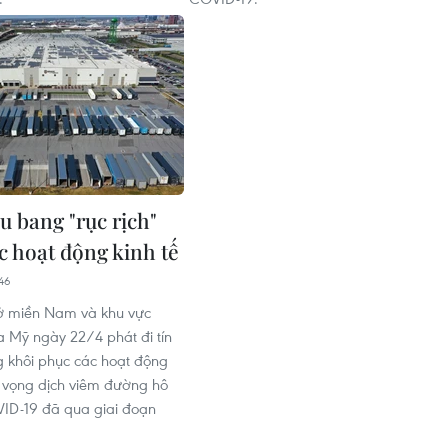
u bang "rục rịch"
ác hoạt động kinh tế
46
ở miền Nam và khu vực
a Mỹ ngày 22/4 phát đi tín
g khôi phục các hoạt động
hy vọng dịch viêm đường hô
ID-19 đã qua giai đoạn