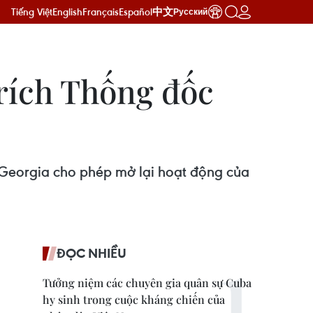
Tiếng Việt
English
Français
Español
中文
Русский
rích Thống đốc
 Georgia cho phép mở lại hoạt động của
ĐỌC NHIỀU
Tưởng niệm các chuyên gia quân sự Cuba
hy sinh trong cuộc kháng chiến của