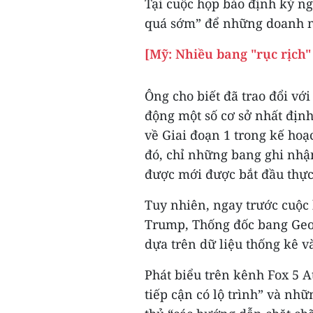
Tại cuộc họp báo định kỳ n
quá sớm” để những doanh ng
[Mỹ: Nhiều bang "rục rịch" 
Ông cho biết đã trao đổi vớ
động một số cơ sở nhất địn
về Giai đoạn 1 trong kế hoạ
đó, chỉ những bang ghi nhậ
được mới được bắt đầu thực
Tuy nhiên, ngay trước cuộc 
Trump, Thống đốc bang Geo
dựa trên dữ liệu thống kê v
Phát biểu trên kênh Fox 5 A
tiếp cận có lộ trình” và nh