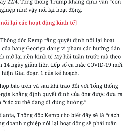
gày 22/4, Tổng thống Trump khẳng định vẫn “còn
hiệp như vậy nối lại hoạt động.
nối lại các hoạt động kinh tế]
i Thống đốc Kemp rằng quyết định nối lại hoạt
h của bang Georiga đang vi phạm các hướng dẫn
ch mở lại nền kinh tế Mỹ hồi tuần trước mà theo
n 14 ngày giảm liên tiếp số ca mắc COVID-19 mới
 hiện Giai đoạn 1 của kế hoạch.
họp báo trên và sau khi trao đổi với Tổng thống
rgia khẳng định quyết định của ông được đưa ra
à “các xu thế đang đi đúng hướng.”
tlanta, Thống đốc Kemp cho biết đây sẽ là “cách
ững doanh nghiệp nối lại hoạt động sẽ phải tuân